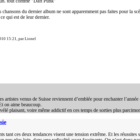
d’un. tout comme "Daft Punk"
 les chansons du dernier album ne sont apparemment pas faites pour la s
ce qui est de leur dernier.
010 15:21, par
Lionel
les artistes venus de Suisse reviennent d’emblée pour enchanter l’année
 Et on aime beaucoup.
évélé plaisant, voire même addictif en ces temps de sorties plus parcim
sie
ts tant ces deux tendances visent une tension extrême. Et les réussites
 un peu plus loin, dans une radicalité assez fascinante. On n’est donc p