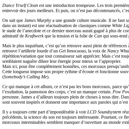
Dance Yrself Clean
est une introduction trompeuse. Les trois première
entrevoir des jours meilleurs. Et puis, on n’est pas décontenancés, c’es
On sait que
James Murphy
a une grande culture musicale. Il ne faut s
dans un instant) est une réactualisation de classiques comme
White Li
le stade de l’anecdote et ce dernier morceau aurait gagné à plus de con
admiratif de
Kraftwerk
que la tension et la folie de
Can
qui sous-tend 
Mais le plus inquiétant, c’est qu’on retrouve aussi plein de référenc
retrouve l’artillerie lourde d’un
Get Innocuous
, la voix de
Nancy Wha
répétition/variation que tout connaisseur sait apprécier. Mais c’est to
semblaient naguère diluer leur énergie pour mieux se l’approprier.
Mais ici, pour être complètement honnêtes, ces morceaux presqu’unifo
Cette longueur impose son propre rythme d’écoute et fonctionne souven
(
Somebody’s Calling Me
).
Ce qui manque à cet album, ce n’est pas les bons morceaux, parce qu’i
l’exultation, la pamoison des corps, c’est un manque certain.
Pow Po
personne. James a d’ailleurs toujours plein de choses à nous dire. Dans
sont souvent inspirés et donnent une importance aux paroles qui n’est 
Il y a toujours cette part d’impondérable à voir
LCD Soundsystem
réus
précédents, la science du son est toujours intéressante. Pourtant, ce fle
morceaux interminables semblent manquer d’ouverture au monde exté