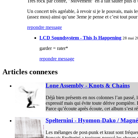
Très rock par contre, "Movement" en a fait sauter plus 
Un concert très agréable, à revoir si je le pouvais, mais
(assez mou) ainsi qu’une 3eme je pense et c’est tout pour 
repondre message
LCD Soundsystem - This Is Happening
28 mai 2
garder = rater*
repondre message
Articles connexes
Lone Assembly - Knots & Chains
Déjà bien présents en nos colonnes l’an passé, 
expressif mais qui évite toute dérive pompière.
Parce qu’écoute après écoute, cet album s’est r
Spelternini - Hyomon-Dako / Magné
Les mélanges de post-punk et kraut sont fréquen
français Spelterini a toujours poussé les choses