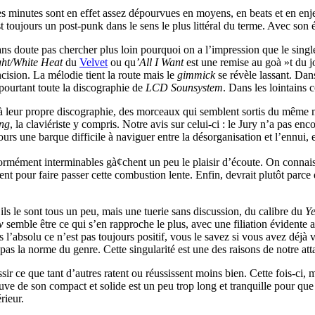
s minutes sont en effet assez dépourvues en moyens, en beats et en enjeu
t toujours un post-punk dans le sens le plus littéral du terme. Avec son é
ans doute pas chercher plus loin pourquoi on a l’impression que le sing
ght/White Heat
du
Velvet
ou qu
’All I Want
est une remise au goà »t du 
cision. La mélodie tient la route mais le
gimmick
se révèle lassant. Dan
pourtant toute la discographie de
LCD Sounsystem
. Dans les lointains c
es à leur propre discographie, des morceaux qui semblent sortis du même
ng
, la claviériste y compris. Notre avis sur celui-ci : le Jury n’a pas en
ujours une barque difficile à naviguer entre la désorganisation et l’ennu
rmément interminables gà¢chent un peu le plaisir d’écoute. On connaiss
t pour faire passer cette combustion lente. Enfin, devrait plutôt parce 
ls le sont tous un peu, mais une tuerie sans discussion, du calibre du
Y
w
semble être ce qui s’en rapproche le plus, avec une filiation évidente
 l’absolu ce n’est pas toujours positif, vous le savez si vous avez déjà
pas la norme du genre. Cette singularité est une des raisons de notre at
sir ce que tant d’autres ratent ou réussissent moins bien. Cette fois-ci, 
uve de son compact et solide est un peu trop long et tranquille pour que c
rieur.