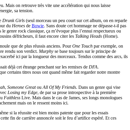
. Mais on retrouve très vite une accélération qui nous laisse
nergie, sa tension.
le
Drunk Girls
(seul morceau un peu court sur cet album, on en reparle
jour du
Heroes
de
Bowie
. Sans doute cet hommage ne dépasse-t-il pas
s le genre rock classique, ça m’évoque plus l’ennui respectueux ou
ousins défricheurs, il faut encore citer les
Talking Heads
(Home).
 moule que de plus réussis anciens. Pour
One Touch
par exemple, on
core rendu son verdict.
Murphy
se base toujours sur le principe de
i, exacerbé ici par la longueur des morceaux. Tendus comme des arcs, ils
ait déjà cet étrange penchant sur les remixes de
DFA
.
que certains titres nous ont quand même fait regarder notre montre
eah
,
Someone Great
ou
All Of My Friends
. Dans un genre qui vise
 avec
Losing my Edge
, de par sa prose introspective à la première
 vu
Faithless
Live. Mais dans le cas de James, ses longs monologues
tachement mais on le ressent moins ici.
même si la réussite est bien moins patente que pour les essais
ette fin de carrière annoncée soit le feu d’artifice espéré. Et ces