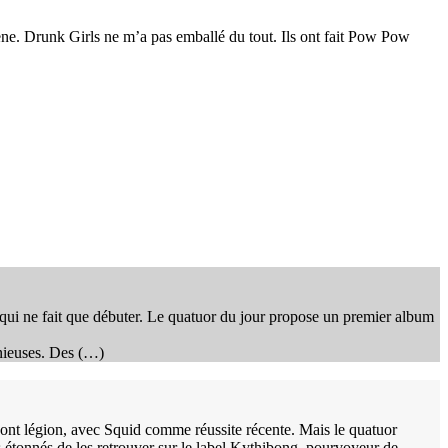
cène. Drunk Girls ne m’a pas emballé du tout. Ils ont fait Pow Pow
 qui ne fait que débuter. Le quatuor du jour propose un premier album
onieuses. Des (…)
 sont légion, avec Squid comme réussite récente. Mais le quatuor
as étonnés de les retrouver sur le label Kythibong, pourvoyeur de