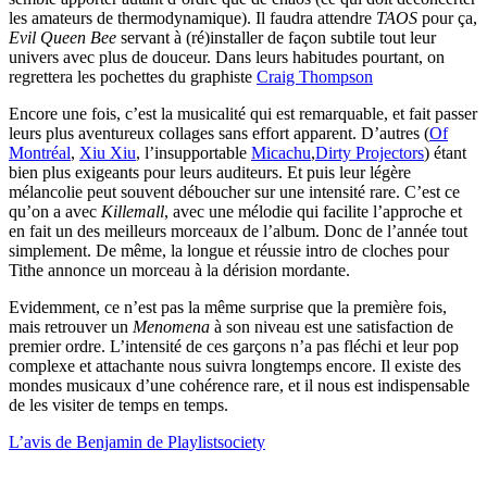
les amateurs de thermodynamique). Il faudra attendre
TAOS
pour ça,
Evil Queen Bee
servant à (ré)installer de façon subtile tout leur
univers avec plus de douceur. Dans leurs habitudes pourtant, on
regrettera les pochettes du graphiste
Craig Thompson
Encore une fois, c’est la musicalité qui est remarquable, et fait passer
leurs plus aventureux collages sans effort apparent. D’autres (
Of
Montréal
,
Xiu Xiu
, l’insupportable
Micachu
,
Dirty Projectors
) étant
bien plus exigeants pour leurs auditeurs. Et puis leur légère
mélancolie peut souvent déboucher sur une intensité rare. C’est ce
qu’on a avec
Killemall
, avec une mélodie qui facilite l’approche et
en fait un des meilleurs morceaux de l’album. Donc de l’année tout
simplement. De même, la longue et réussie intro de cloches pour
Tithe annonce un morceau à la dérision mordante.
Evidemment, ce n’est pas la même surprise que la première fois,
mais retrouver un
Menomena
à son niveau est une satisfaction de
premier ordre. L’intensité de ces garçons n’a pas fléchi et leur pop
complexe et attachante nous suivra longtemps encore. Il existe des
mondes musicaux d’une cohérence rare, et il nous est indispensable
de les visiter de temps en temps.
L’avis de Benjamin de Playlistsociety