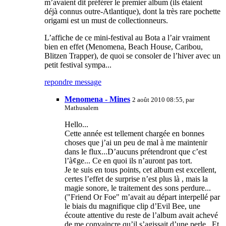
m’avaient dit préférer le premier album (ils étaient
déjà connus outre-Atlantique), dont la très rare pochette
origami est un must de collectionneurs.
L’affiche de ce mini-festival au Bota a l’air vraiment
bien en effet (Menomena, Beach House, Caribou,
Blitzen Trapper), de quoi se consoler de l’hiver avec un
petit festival sympa...
repondre message
Menomena - Mines
2 août 2010 08:55, par
Mathusalem
Hello...
Cette année est tellement chargée en bonnes
choses que j’ai un peu de mal à me maintenir
dans le flux...D’aucuns prétendront que c’est
l’à¢ge... Ce en quoi ils n’auront pas tort.
Je te suis en tous points, cet album est excellent,
certes l’effet de surprise n’est plus là , mais la
magie sonore, le traitement des sons perdure...
("Friend Or Foe" m’avait au départ interpellé par
le biais du magnifique clip d’Evil Bee, une
écoute attentive du reste de l’album avait achevé
de me convaincre qu’il s’agissait d’une perle...Et