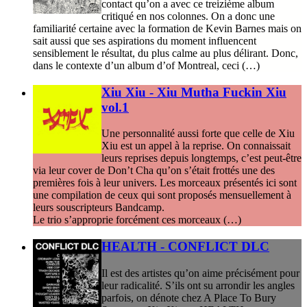
contact qu’on a avec ce treizième album
critiqué en nos colonnes. On a donc une
familiarité certaine avec la formation de Kevin Barnes mais on
sait aussi que ses aspirations du moment influencent
sensiblement le résultat, du plus calme au plus délirant. Donc,
dans le contexte d’un album d’of Montreal, ceci (…)
Xiu Xiu - Xiu Mutha Fuckin Xiu
vol.1
Une personnalité aussi forte que celle de Xiu
Xiu est un appel à la reprise. On connaissait
leurs reprises depuis longtemps, c’est peut-être
via leur cover de Don’t Cha qu’on s’était frottés une des
premières fois à leur univers. Les morceaux présentés ici sont
une compilation de ceux qui sont proposés mensuellement à
leurs souscripteurs Bandcamp.
Le trio s’approprie forcément ces morceaux (…)
HEALTH - CONFLICT DLC
Il est des artistes qu’on aime précisément pour
leur radicalité. S’ils ont su arrondir les angles
parfois, on dénote chez A Place To Bury