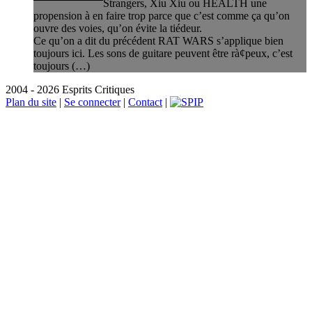
Strangers, Xiu Xiu ou HEALTH une
propension à en faire trop parce que c’est comme ça qu’on
ouvre des voies, qu’on évite la tiédeur.
Ce qu’on a dit du précédent RAT WARS s’applique bien
toujours ici. Les sons de guitare peuvent être rà¢peux, c’est
toujours (…)
2004 - 2026 Esprits Critiques
Plan du site
|
Se connecter
|
Contact
|