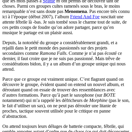
que les mois passés à
Seattle
m’ont permis de découvrir tant de
choses. Parmi ces groupes cultes ramenés sous le bras, le moins
remarquable n’est sans doute pas
Menomena
. Pas encore très connu
ici à l’époque (début 2007), l’album
Friend And Foe
suscitait une
attente fébrile là -bas. Je suis tombé sous le charme tout de suite, de
ces petits coups de foudre qu’on adore partager, parce qu’en
musique le partage est un plaisir aussi.
Depuis, la notoriété du groupe a considérablement grandi, et a
rejailli dans le petit monde des passionnés sur des projets
secondaires comme
Ramona Falls
. Comme je n’ai pas écouté ce
dernier, il faut croire que je ne suis pas passionné. Mais trêve de
considérations bidon, il y a un album d’un groupe unique qui nous
attend.
Parce que ce groupe est vraiment unique. C’est flagrant quand on
découvre le groupe, évident quand on entend un nouvel album, et
déroutant quand on essaie de trouver des ressemblances avec
d’autres formations. Parce qu’à part le saxophone (sur
BOTE
notamment) qui m’a rappelé les défricheurs de
Morphine
(pas le son,
le fait d’utiliser un sax), on ne peut pas dérouler une litanie de
proches, tactique souvent utilisée pour le critique en panne
d’abstraction.
On attend toujours leurs déluges de batterie compacte, fébrile, qui
semble apporter autant d’ordre que de chaos (ce qui doit déconcerter