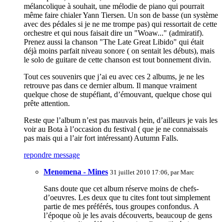
mélancolique à souhait, une mélodie de piano qui pourrait
même faire chialer Yann Tiersen. Un son de basse (un système
avec des pédales si je ne me trompe pas) qui ressortait de cette
orchestre et qui nous faisait dire un "Woaw..." (admiratif).
Prenez aussi la chanson "The Late Great Libido" qui était
déjà moins parfait niveau sonore ( on sentait les débuts), mais
le solo de guitare de cette chanson est tout bonnement divin.
Tout ces souvenirs que j’ai eu avec ces 2 albums, je ne les
retrouve pas dans ce dernier album. Il manque vraiment
quelque chose de stupéfiant, d’émouvant, quelque chose qui
prête attention.
Reste que l’album n’est pas mauvais hein, d’ailleurs je vais les
voir au Bota à l’occasion du festival ( que je ne connaissais
pas mais qui a l’air fort intéressant) Autumn Falls.
repondre message
Menomena - Mines
31 juillet 2010 17:06, par
Marc
Sans doute que cet album réserve moins de chefs-
d’oeuvres. Les deux que tu cites font tout simplement
partie de mes préférés, tous groupes confondus. A
l’époque où je les avais découverts, beaucoup de gens