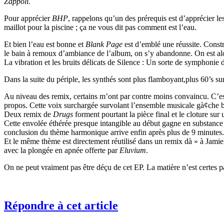
Zappoli.
Pour apprécier
BHP
, rappelons qu’un des prérequis est d’apprécier 
maillot pour la piscine ; ça ne vous dit pas comment est l’eau.
Et bien l’eau est bonne et
Blank Page
est d’emblé une réussite. Constr
le bain à remoux d’ambiance de l’album, on s’y abandonne. On est alor
La vibration et les bruits délicats de Silence : Un sorte de symphonie
Dans la suite du périple, les synthés sont plus flamboyant,plus 60’s su
Au niveau des remix, certains m’ont par contre moins convaincu. C’e
propos. Cette voix surchargée survolant l’ensemble musicale gà¢che bi
Deux remix de
Drugs
forment pourtant la pièce final et le cloture sur
Cette envolée éthérée presque intangible au début gagne en substance
conclusion du thème harmonique arrive enfin après plus de 9 minutes. C
Et le même thème est directement réutilisé dans un remix dà » à Jami
avec la plongée en apnée offerte par
Eluvium
.
On ne peut vraiment pas être déçu de cet EP. La matière n’est certes pa
Répondre à cet article