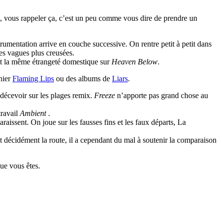
, vous rappeler ça, c’est un peu comme vous dire de prendre un
trumentation arrive en couche successive. On rentre petit à petit dans
ses vagues plus creusées.
ait la même étrangeté domestique sur
Heaven Below
.
rnier
Flaming Lips
ou des albums de
Liars
.
décevoir sur les plages remix.
Freeze
n’apporte pas grand chose au
travail
Ambient
.
raissent. On joue sur les fausses fins et les faux départs, La
 décidément la route, il a cependant du mal à soutenir la comparaison
que vous êtes.