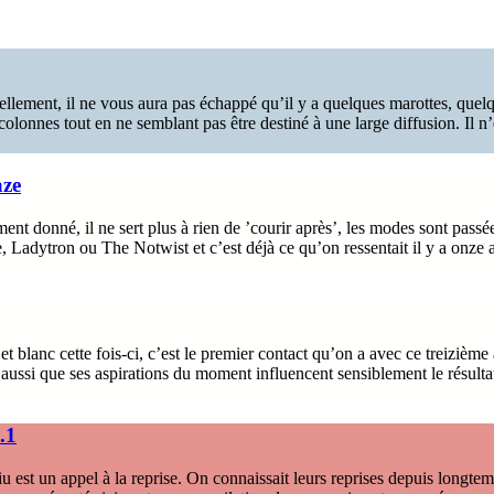
llement, il ne vous aura pas échappé qu’il y a quelques marottes, quelque
lonnes tout en ne semblant pas être destiné à une large diffusion. Il n’e
aze
t donné, il ne sert plus à rien de ’courir après’, les modes sont passées
 Ladytron ou The Notwist et c’est déjà ce qu’on ressentait il y a onze a
t blanc cette fois-ci, c’est le premier contact qu’on a avec ce treizièm
aussi que ses aspirations du moment influencent sensiblement le résulta
.1
 est un appel à la reprise. On connaissait leurs reprises depuis longtemp