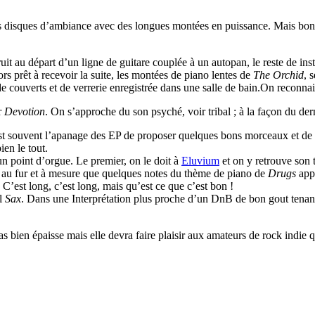
les disques d’ambiance avec des longues montées en puissance. Mais bon
uit au départ d’un ligne de guitare couplée à un autopan, le reste de ins
s prêt à recevoir la suite, les montées de piano lentes de
The Orchid
, 
 de couverts et de verrerie enregistrée dans une salle de bain.On reconn
r
Devotion
. On s’approche du son psyché, voir tribal ; à la façon du de
st souvent l’apanage des EP de proposer quelques bons morceaux et de 
en le tout.
 un point d’orgue. Le premier, on le doit à
Eluvium
et on y retrouve son 
 au fur et à mesure que quelques notes du thème de piano de
Drugs
appa
’est long, c’est long, mais qu’est ce que c’est bon !
el
Sax
. Dans une Interprétation plus proche d’un DnB de bon gout tenant
s bien épaisse mais elle devra faire plaisir aux amateurs de rock indie 