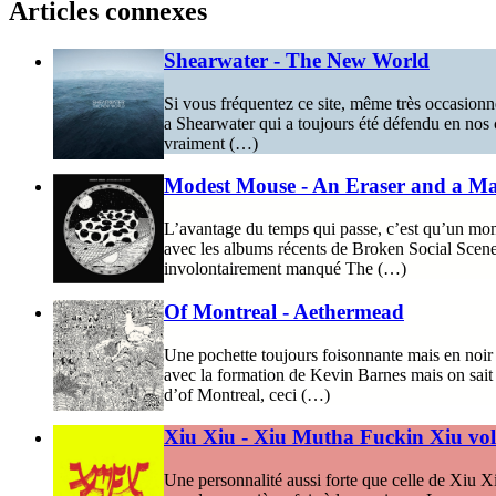
Articles connexes
Shearwater - The New World
Si vous fréquentez ce site, même très occasionne
a Shearwater qui a toujours été défendu en nos co
vraiment (…)
Modest Mouse - An Eraser and a M
L’avantage du temps qui passe, c’est qu’un momen
avec les albums récents de Broken Social Scene,
involontairement manqué The (…)
Of Montreal - Aethermead
Une pochette toujours foisonnante mais en noir e
avec la formation de Kevin Barnes mais on sait 
d’of Montreal, ceci (…)
Xiu Xiu - Xiu Mutha Fuckin Xiu vol
Une personnalité aussi forte que celle de Xiu Xiu