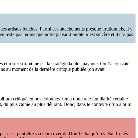
s artistes fétiches. Parmi ces attachements presque irrationnels, il y
n reste pas moins que notre plaisir d’auditeur est sincère et il n’a pas
 et rester soi-même est la stratégie la plus payante. On l’a constaté
ns au moment de la dernière critique publiée (on avait
e album critiqué en nos colonnes. On a donc une familiarité certaine
t, du plus calme au plus délirant. Donc, dans le contexte d’un album
s, c’est peut-être via leur cover de Don’t Cha qu’on s’était frottés