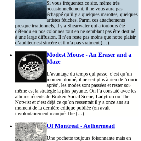
Si vous fréquentez ce site, même très
occasionnellement, il ne vous aura pas
échappé qu’il y a quelques marottes, quelques
artistes fétiches. Parmi ces attachements
presque irrationnels, il y a Shearwater qui a toujours été
défendu en nos colonnes tout en ne semblant pas être destiné
à une large diffusion. Il n’en reste pas moins que notre plaisir
d’auditeur est sincère et il n’a pas vraiment (…)
Modest Mouse - An Eraser and a
Maze
L’avantage du temps qui passe, c’est qu’un
moment donné, il ne sert plus à rien de ’courir
après’, les modes sont passées et rester soi-
même est la stratégie la plus payante. On l’a constaté avec les
albums récents de Broken Social Scene, Ladytron ou The
Notwist et c’est déjà ce qu’on ressentait il y a onze ans au
moment de la dernière critique publiée (on avait
involontairement manqué The (…)
Of Montreal - Aethermead
Une pochette toujours foisonnante mais en