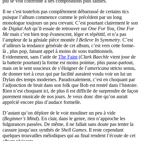
plu se voit confronté à des compositions plus faibles.
Il ne s’est toutefois pas complètement débarrassé de certains tics
puisque l’album commence comme le précédent par un long
monologue toujours un peu crevant. C’est pourtant clairement le son
de
Digital Ash
qu’il essaie de retrouver sur
One For You, One For
Me
mais c’est bien trop évanescent, léger et répétitif, et n’a pas
l’ampleur de la géniale pièce montée
I Believe In Symmetry
. C’est
d’ailleurs la tendance générale de cet album, c’est vers cette forme-
là , plus pop, faisant appel à moins de sons traditionnels.
Evidemment, sans l’aide de
The Faint
(
Clark Baechle
vient joue de
la batterie pourtant) la forme est moins pointue, plus passe-partout,
mais on le sent soucieux de s’éloigner de l’
americana
stricto sensu,
de donner tort à ceux qui par facilité auraient voulu voir un lui un
Dylan des temps modernes. Paradoxalement, c’est en choquant par
l’adjonction de bruit dans son folk que Bob est rentré dans l’histoire.
Rien n’est choquant ici, de plus il est difficile de surprendre de façon
purement musicale de nos jours. Je veux donc dire qu’on aurait
apprécié encore plus d’audace formelle.
D’autant qu’on déplore de le voir mouliner un peu à vide
(
Beginner’s Mind
). En clair, dans le genre, rien n’approche les
fulgurances passées. De même, il ne fallait sans doute pas tenter la
cassure jusqu’aux synthés de
Shell Games
. Il reste cependant
quelques trouvailles mélodiques qui au final rendent l’écoute de cet