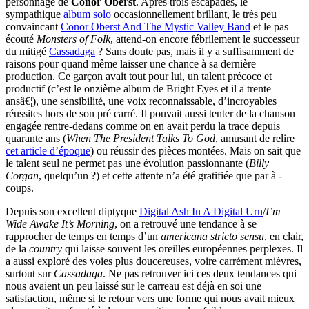
personnage de
Conor Oberst
. Après trois escapades, le
sympathique
album solo
occasionnellement brillant, le très peu
convaincant
Conor Oberst And The Mystic Valley Band
et le pas
écouté
Monsters of Folk
, attend-on encore fébrilement le successeur
du mitigé
Cassadaga
? Sans doute pas, mais il y a suffisamment de
raisons pour quand même laisser une chance à sa dernière
production. Ce garçon avait tout pour lui, un talent précoce et
productif (c’est le onzième album de Bright Eyes et il a trente
ansâ€¦), une sensibilité, une voix reconnaissable, d’incroyables
réussites hors de son pré carré. Il pouvait aussi tenter de la chanson
engagée rentre-dedans comme on en avait perdu la trace depuis
quarante ans (
When The President Talks To God
, amusant de relire
cet article d’époque
) ou réussir des pièces montées. Mais on sait que
le talent seul ne permet pas une évolution passionnante (
Billy
Corgan
, quelqu’un ?) et cette attente n’a été gratifiée que par à -
coups.
Depuis son excellent diptyque
Digital Ash In A Digital Urn
/
I’m
Wide Awake It’s Morning
, on a retrouvé une tendance à se
rapprocher de temps en temps d’un
americana
stricto sensu
, en clair,
de la
country
qui laisse souvent les oreilles européennes perplexes. Il
a aussi exploré des voies plus doucereuses, voire carrément mièvres,
surtout sur
Cassadaga
. Ne pas retrouver ici ces deux tendances qui
nous avaient un peu laissé sur le carreau est déjà en soi une
satisfaction, même si le retour vers une forme qui nous avait mieux