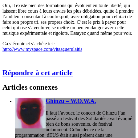
Oui, il existe bien des formations qui évoluent en toute liberté, qui
laissent libre cours à leurs envies les plus débridées, quitte à prendre
l’auditeur consentant à contre-poil, avec obligation pour celui-ci de
faire son propre tri, ses propres choix. C’est le prix à payer pour
celui qui ose s’aventurer, se mettre un peu en danger avec cette
musique expérimentale et rigolote. Essayez quand même pour voir.
Ca s’écoute et s’achète ici :
http://www.myspace.com/vitasguerulaitis
Répondre à cet article
Articles connexes
Ghinzu – W.O.W.A.
Il faut l’avouer, le concert de Ghinzu l’an
passé au festival des Solidarités avait évoqué
bien de bons souvenirs, de festival
notamment. Coïncidence de la
programmation, dEUS était aussi présent dans une