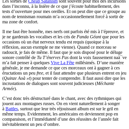
Les sorties de
Cheap Satanism
sont souvent pour moi des incursions
dans l’inconnu, à la lisière de ce que j’écoute habituellement, des
tests d’ouverture pour mes oreilles. Et on peut dire que ce groupe au
nom de tennisman roumain m’a occasionnellement forcé à sortir de
ma zone de confort.
Il me faut être honnête, mes nerfs ont parfois été mis à l’épreuve, et
je ne garderais les vocalises et les cris de
Panda Géant
que pour les
occasions où un état nerveux tendu est requis (quoique à la
réflexion, aucun exemple ne me vienne). Quand ce morceau se
radoucit, je fais de même. Il faut que je sois disposé pour le déluge
sonore contrôlé de
Tu T’énerves Pas
dont la voix faussement naà¯ve
m’a fait penser à quelques
Vive La Fête
millésimés. D’une manière
générale, je me demande ce que ces morceaux ont à gagner à ces
éructations un peu
free
, et il faut attendre que plusieurs entrent en jeu
(
Quinze Aoà »t
) pour tenter de comprendre. Il faut aussi dire que les
incrustations de dialogues sont souvent judicieuses (
Méchante
Armée
).
C’est donc très déstructuré dans le chant, avec des rythmiques qui
jouent aux montagnes russes. On en vient naturellement à songer
à
Battles
, surtout que leur très réjouissant album est sur le gril en
même temps. Evidemment, les américains en deviennent pop en
comparaison, et l’immédiateté d’une des réussites de l’année fait
inévitablement un peu d’ombre.