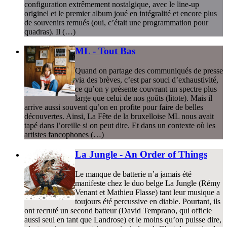
configuration extrêmement nostalgique, avec le line-up
originel et le premier album joué en intégralité et encore plus
de souvenirs remués (oui, c’était une programmation pour
quadras). Il (…)
ML - Tout Bas
Quand on partage des communiqués de presse
via des brèves, c’est par souci d’exhaustivité,
ce qu’on y présente couvrant un spectre plus
large que celui de nos goûts (litote). Mais il
arrive aussi souvent qu’on en profite pour faire de belles
découvertes. Ainsi, La Fête de la bruxelloise ML nous avait
tapé dans l’oreille si on peut dire. Et dans un contexte où les
artistes fancophones (…)
La Jungle - An Order of Things
Le manque de batterie n’a jamais été
manifeste chez le duo belge La Jungle (Rémy
Venant et Mathieu Flasse) tant leur musique a
toujours été percussive en diable. Pourtant, ils
ont recruté un second batteur (David Temprano, qui officie
aussi seul en tant que Landrose) et le moins qu’on puisse dire,