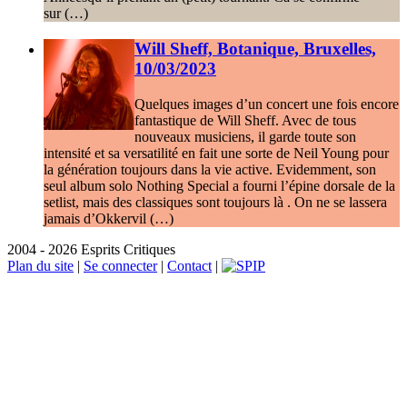
sur (…)
Will Sheff, Botanique, Bruxelles,
10/03/2023
Quelques images d’un concert une fois encore
fantastique de Will Sheff. Avec de tous
nouveaux musiciens, il garde toute son
intensité et sa versatilité en fait une sorte de Neil Young pour
la génération toujours dans la vie active. Evidemment, son
seul album solo Nothing Special a fourni l’épine dorsale de la
setlist, mais des classiques sont toujours là . On ne se lassera
jamais d’Okkervil (…)
2004 - 2026 Esprits Critiques
Plan du site
|
Se connecter
|
Contact
|