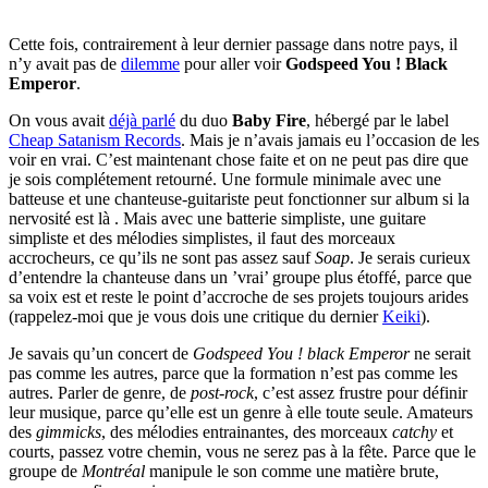
Cette fois, contrairement à leur dernier passage dans notre pays, il
n’y avait pas de
dilemme
pour aller voir
Godspeed You ! Black
Emperor
.
On vous avait
déjà parlé
du duo
Baby Fire
, hébergé par le label
Cheap Satanism Records
. Mais je n’avais jamais eu l’occasion de les
voir en vrai. C’est maintenant chose faite et on ne peut pas dire que
je sois complétement retourné. Une formule minimale avec une
batteuse et une chanteuse-guitariste peut fonctionner sur album si la
nervosité est là . Mais avec une batterie simpliste, une guitare
simpliste et des mélodies simplistes, il faut des morceaux
accrocheurs, ce qu’ils ne sont pas assez sauf
Soap
. Je serais curieux
d’entendre la chanteuse dans un ’vrai’ groupe plus étoffé, parce que
sa voix est et reste le point d’accroche de ses projets toujours arides
(rappelez-moi que je vous dois une critique du dernier
Keiki
).
Je savais qu’un concert de
Godspeed You ! black Emperor
ne serait
pas comme les autres, parce que la formation n’est pas comme les
autres. Parler de genre, de
post-rock
, c’est assez frustre pour définir
leur musique, parce qu’elle est un genre à elle toute seule. Amateurs
des
gimmicks
, des mélodies entrainantes, des morceaux
catchy
et
courts, passez votre chemin, vous ne serez pas à la fête. Parce que le
groupe de
Montréal
manipule le son comme une matière brute,