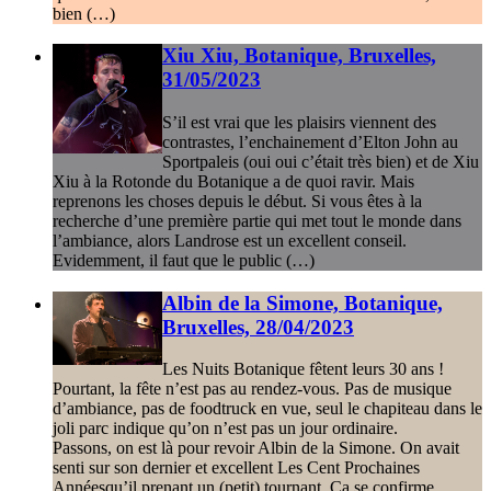
bien (…)
Xiu Xiu, Botanique, Bruxelles,
31/05/2023
S’il est vrai que les plaisirs viennent des
contrastes, l’enchainement d’Elton John au
Sportpaleis (oui oui c’était très bien) et de Xiu
Xiu à la Rotonde du Botanique a de quoi ravir. Mais
reprenons les choses depuis le début. Si vous êtes à la
recherche d’une première partie qui met tout le monde dans
l’ambiance, alors Landrose est un excellent conseil.
Evidemment, il faut que le public (…)
Albin de la Simone, Botanique,
Bruxelles, 28/04/2023
Les Nuits Botanique fêtent leurs 30 ans !
Pourtant, la fête n’est pas au rendez-vous. Pas de musique
d’ambiance, pas de foodtruck en vue, seul le chapiteau dans le
joli parc indique qu’on n’est pas un jour ordinaire.
Passons, on est là pour revoir Albin de la Simone. On avait
senti sur son dernier et excellent Les Cent Prochaines
Annéesqu’il prenant un (petit) tournant. Ca se confirme