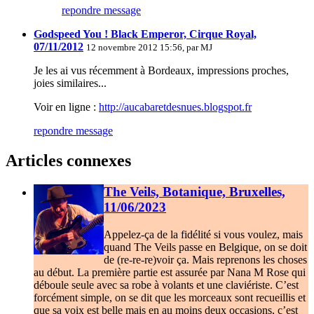
repondre message
Godspeed You ! Black Emperor, Cirque Royal,
07/11/2012
12 novembre 2012 15:56, par
MJ
Je les ai vus récemment à Bordeaux, impressions proches,
joies similaires...
Voir en ligne :
http://aucabaretdesnues.blogspot.fr
repondre message
Articles connexes
The Veils, Botanique, Bruxelles,
11/06/2023
Appelez-ça de la fidélité si vous voulez, mais
quand The Veils passe en Belgique, on se doit
de (re-re-re)voir ça. Mais reprenons les choses
au début. La première partie est assurée par Nana M Rose qui
déboule seule avec sa robe à volants et une claviériste. C’est
forcément simple, on se dit que les morceaux sont recueillis et
que sa voix est belle mais en au moins deux occasions, c’est