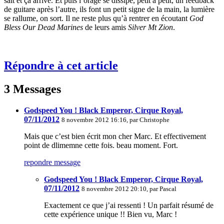
sait et ça arrive. Et puis l’orage se dissipe, petit à petit, un feedback
de guitare après l’autre, ils font un petit signe de la main, la lumière
se rallume, on sort. Il ne reste plus qu’à rentrer en écoutant
God
Bless Our Dead Marines
de leurs amis
Silver Mt Zion
.
Répondre à cet article
3 Messages
Godspeed You ! Black Emperor, Cirque Royal,
07/11/2012
8 novembre 2012 16:16, par
Christophe
Mais que c’est bien écrit mon cher Marc. Et effectivement
point de dlimemne cette fois. beau moment. Fort.
repondre message
Godspeed You ! Black Emperor, Cirque Royal,
07/11/2012
8 novembre 2012 20:10, par
Pascal
Exactement ce que j’ai ressenti ! Un parfait résumé de
cette expérience unique !! Bien vu, Marc !