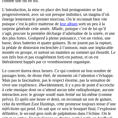
comme une fin en soi.
L’introduction, la mise en place des huit protagonistes se fait
progressivement, avec un son presque indistinct, un magma d’où
émerge lentement le premier morceau. On le reconnait bien vite
puisque c’est la pièce maitresse de
leur album
sorti un peu à la
surprise générale cette année.
Mladic
, puisque c’est de lui qu’il
s’agit, procure la première décharge d’adrénaline de la soirée, et une
des plus fortes.
Godspeed
à pleine puissance, c’est un violon, une
basse, deux batteries et quatre guitares. Ils ne jouent pas la rupture,
la pédale de distorsion enclenchée à l’unisson, mais une implacable
montée en groupe, et surtout un maintien au sommet qui étourdit. Le
son (très bon et pas exagérément fort) est partout, et on est
littéralement happés par ce vrombissement organique.
Le concert durera deux heures. Ce qui contient un bon nombre de
passages lents, de drone étiré, de moments où l’attention s’échappe.
Mais pas la fascination, pas le respect énorme, pas la sensation de
vivre une expérience. à‰videmment, il y a peu de point d’accroche
à cette musique dont on n’attend aucun tube radiophonique, aucune
interaction avec le groupe soudé mais fermé sur lui-même (comme
prévu). Et après une heure et demi, on reconnait un son de guitare,
celui du terrifiant
East Hastings
, cette promesse toujours tenue d’une
mà¢choire qui pend. On sait que ce sera le bouquet final, l’explosion
définitive, le second gros rush de palpitations dans l’échine. On le