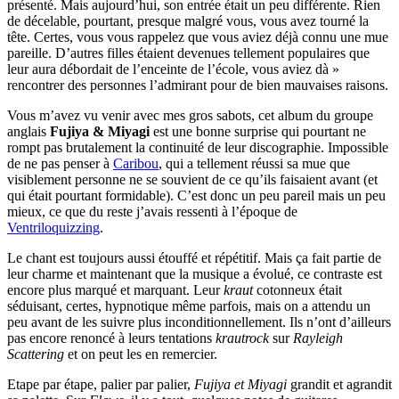
présenté. Mais aujourd’hui, son entrée était un peu différente. Rien
de décelable, pourtant, presque malgré vous, vous avez tourné la
tête. Certes, vous vous rappelez que vous aviez déjà connu une mue
pareille. D’autres filles étaient devenues tellement populaires que
leur aura débordait de l’enceinte de l’école, vous aviez dà »
rencontrer des personnes l’admirant pour de bien mauvaises raisons.
Vous m’avez vu venir avec mes gros sabots, cet album du groupe
anglais
Fujiya & Miyagi
est une bonne surprise qui pourtant ne
rompt pas brutalement la continuité de leur discographie. Impossible
de ne pas penser à
Caribou
, qui a tellement réussi sa mue que
visiblement personne ne se souvient de ce qu’ils faisaient avant (et
qui était pourtant formidable). C’est donc un peu pareil mais un peu
mieux, ce que du reste j’avais ressenti à l’époque de
Ventriloquizzing
.
Le chant est toujours aussi étouffé et répétitif. Mais ça fait partie de
leur charme et maintenant que la musique a évolué, ce contraste est
encore plus marqué et marquant. Leur
kraut
cotonneux était
séduisant, certes, hypnotique même parfois, mais on a attendu un
peu avant de les suivre plus inconditionnellement. Ils n’ont d’ailleurs
pas encore renoncé à leurs tentations
krautrock
sur
Rayleigh
Scattering
et on peut les en remercier.
Etape par étape, palier par palier,
Fujiya et Miyagi
grandit et agrandit