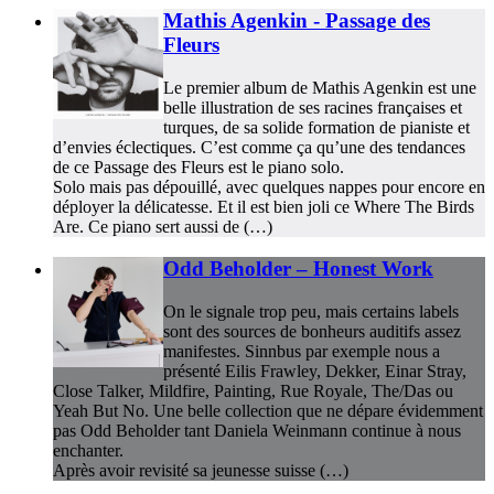
Mathis Agenkin - Passage des
Fleurs
Le premier album de Mathis Agenkin est une
belle illustration de ses racines françaises et
turques, de sa solide formation de pianiste et
d’envies éclectiques. C’est comme ça qu’une des tendances
de ce Passage des Fleurs est le piano solo.
Solo mais pas dépouillé, avec quelques nappes pour encore en
déployer la délicatesse. Et il est bien joli ce Where The Birds
Are. Ce piano sert aussi de (…)
Odd Beholder – Honest Work
On le signale trop peu, mais certains labels
sont des sources de bonheurs auditifs assez
manifestes. Sinnbus par exemple nous a
présenté Eilis Frawley, Dekker, Einar Stray,
Close Talker, Mildfire, Painting, Rue Royale, The/Das ou
Yeah But No. Une belle collection que ne dépare évidemment
pas Odd Beholder tant Daniela Weinmann continue à nous
enchanter.
Après avoir revisité sa jeunesse suisse (…)