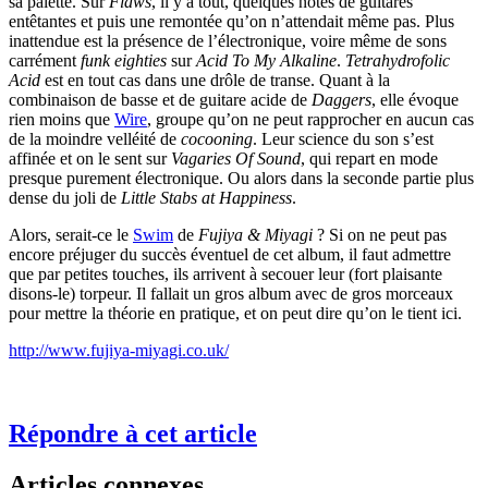
sa palette. Sur
Flaws
, il y a tout, quelques notes de guitares
entêtantes et puis une remontée qu’on n’attendait même pas. Plus
inattendue est la présence de l’électronique, voire même de sons
carrément
funk eighties
sur
Acid To My Alkaline
.
Tetrahydrofolic
Acid
est en tout cas dans une drôle de transe. Quant à la
combinaison de basse et de guitare acide de
Daggers
, elle évoque
rien moins que
Wire
, groupe qu’on ne peut rapprocher en aucun cas
de la moindre velléité de
cocooning
. Leur science du son s’est
affinée et on le sent sur
Vagaries Of Sound
, qui repart en mode
presque purement électronique. Ou alors dans la seconde partie plus
dense du joli de
Little Stabs at Happiness
.
Alors, serait-ce le
Swim
de
Fujiya & Miyagi
? Si on ne peut pas
encore préjuger du succès éventuel de cet album, il faut admettre
que par petites touches, ils arrivent à secouer leur (fort plaisante
disons-le) torpeur. Il fallait un gros album avec de gros morceaux
pour mettre la théorie en pratique, et on peut dire qu’on le tient ici.
http://www.fujiya-miyagi.co.uk/
Répondre à cet article
Articles connexes