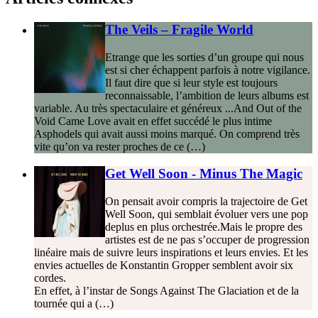
The Veils – Fragile World
Etrange que les sorties d’un groupe qui nous
est si cher échappent parfois à notre vigilance.
Il faut dire que si leur style est toujours
reconnaissable, l’ambition de leurs albums est
variable. Au très spectaculaire et généreux ...And Out of the
Void Came Love avait en effet succédé le plus intime
Asphodels qui avait aussi moins marqué. On comprend très
vite qu’on va rester proches de ce (…)
Get Well Soon - Minus The Magic
On pensait avoir compris la trajectoire de Get
Well Soon, qui semblait évoluer vers une pop
deplus en plus orchestrée.Mais le propre des
artistes est de ne pas s’occuper de progression
linéaire mais de suivre leurs inspirations et leurs envies. Et les
envies actuelles de Konstantin Gropper semblent avoir six
cordes.
En effet, à l’instar de Songs Against The Glaciation et de la
tournée qui a (…)