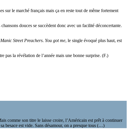
les sur le marché français mais ça en reste tout de même fortement
es chansons douces se succèdent donc avec un facilité déconcertante.
s
Manic Street Preachers
.
You got me
, le single évoqué plus haut, est
re pas la révélation de l’année mais une bonne surprise. (F.)
is comme son titre le laisse croire, l’Américain est prêt à continuer
ue sa besace est vide. Sans désamour, on a presque tous (…)