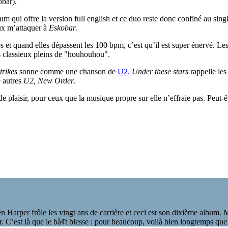
obar).
m qui offre la version full english et ce duo reste donc confiné au sing
eux m’attaquer à
Eskobar
.
es et quand elles dépassent les 100 bpm, c’est qu’il est super énervé. L
s classieux pleins de "houhouhou".
trikes
sonne comme une chanson de
U2.
Under these stars
rappelle le
e autres
U2, New Order
.
 plaisir, pour ceux que la musique propre sur elle n’effraie pas. Peut-êt
 Harper frôle les vingt ans de carrière et ceci est son dixième album. Ma
frir. C’est là que le bà¢t blesse : pour beaucoup, voilà bien longtemps q