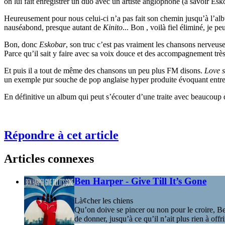
on lui fait enregistrer un duo avec un artiste anglophone (à savoir Esk
Heureusement pour nous celui-ci n’a pas fait son chemin jusqu’à l’albu
nauséabond, presque autant de
Kinito
... Bon , voilà fiel éliminé, je p
Bon, donc
Eskobar
, son truc c’est pas vraiment les chansons nerveus
Parce qu’il sait y faire avec sa voix douce et des accompagnement trè
Et puis il a tout de même des chansons un peu plus FM disons.
Love s
un exemple pur souche de pop anglaise hyper produite évoquant entr
En définitive un album qui peut s’écouter d’une traite avec beaucoup de
Répondre à cet article
Articles connexes
Ben Harper - Give Till It’s Gone
Là¢cher les chiens
Qu’on doive se pincer ou non pour le croire, Ben
de donner, jusqu’à ce qu’il n’ait plus rien à of