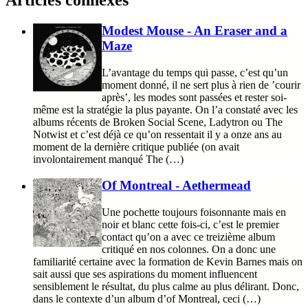
Modest Mouse - An Eraser and a
Maze
L’avantage du temps qui passe, c’est qu’un
moment donné, il ne sert plus à rien de ’courir
après’, les modes sont passées et rester soi-
même est la stratégie la plus payante. On l’a constaté avec les
albums récents de Broken Social Scene, Ladytron ou The
Notwist et c’est déjà ce qu’on ressentait il y a onze ans au
moment de la dernière critique publiée (on avait
involontairement manqué The (…)
Of Montreal - Aethermead
Une pochette toujours foisonnante mais en
noir et blanc cette fois-ci, c’est le premier
contact qu’on a avec ce treizième album
critiqué en nos colonnes. On a donc une
familiarité certaine avec la formation de Kevin Barnes mais on
sait aussi que ses aspirations du moment influencent
sensiblement le résultat, du plus calme au plus délirant. Donc,
dans le contexte d’un album d’of Montreal, ceci (…)