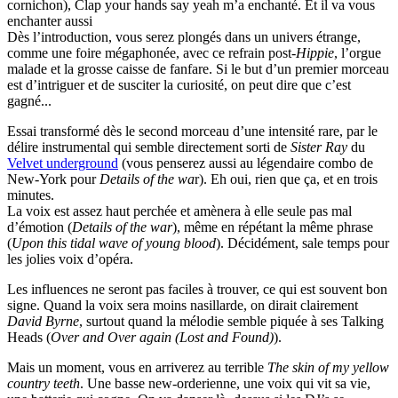
cornichon), Clap your hands say yeah m’a enchanté. Et il va vous
enchanter aussi
Dès l’introduction, vous serez plongés dans un univers étrange,
comme une foire mégaphonée, avec ce refrain post-
Hippie
, l’orgue
malade et la grosse caisse de fanfare. Si le but d’un premier morceau
est d’intriguer et de susciter la curiosité, on peut dire que c’est
gagné...
Essai transformé dès le second morceau d’une intensité rare, par le
délire instrumental qui semble directement sorti de
Sister Ray
du
Velvet underground
(vous penserez aussi au légendaire combo de
New-York pour
Details of the wa
r). Eh oui, rien que ça, et en trois
minutes.
La voix est assez haut perchée et amènera à elle seule pas mal
d’émotion (
Details of the war
), même en répétant la même phrase
(
Upon this tidal wave of young blood
). Décidément, sale temps pour
les jolies voix d’opéra.
Les influences ne seront pas faciles à trouver, ce qui est souvent bon
signe. Quand la voix sera moins nasillarde, on dirait clairement
David Byrne
, surtout quand la mélodie semble piquée à ses Talking
Heads (
Over and Over again (Lost and Found)
).
Mais un moment, vous en arriverez au terrible
The skin of my yellow
country teeth
. Une basse new-orderienne, une voix qui vit sa vie,