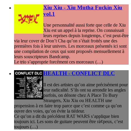
Xiu Xiu - Xiu Mutha Fuckin Xiu
vol.1
Une personnalité aussi forte que celle de Xiu
Xiu est un appel à la reprise. On connaissait
leurs reprises depuis longtemps, c’est peut-être
via leur cover de Don’t Cha qu’on s’était frottés une des
premières fois à leur univers. Les morceaux présentés ici sont
une compilation de ceux qui sont proposés mensuellement à
leurs souscripteurs Bandcamp.
Le trio s’approprie forcément ces morceaux (…)
HEALTH - CONFLICT DLC
Il est des artistes qu’on aime précisément pour
leur radicalité. S’ils ont su arrondir les angles
parfois, on dénote chez A Place To Bury
Strangers, Xiu Xiu ou HEALTH une
propension à en faire trop parce que c’est comme ça qu’on
ouvre des voies, qu’on évite la tiédeur.
Ce qu’on a dit du précédent RAT WARS s’applique bien
toujours ici. Les sons de guitare peuvent être rà¢peux, c’est
toujours (…)