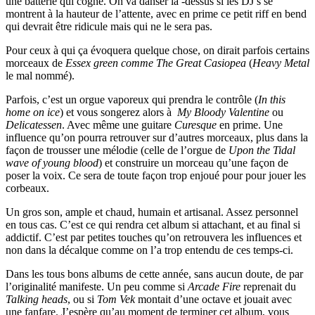
une batterie qui cogne. On va danser là -dessus si les DJ’s se
montrent à la hauteur de l’attente, avec en prime ce petit riff en bend
qui devrait être ridicule mais qui ne le sera pas.
Pour ceux à qui ça évoquera quelque chose, on dirait parfois certains
morceaux de
Essex green comme
The Great Casiopea
(
Heavy Metal
le mal nommé).
Parfois, c’est un orgue vaporeux qui prendra le contrôle (
In this
home on ice
) et vous songerez alors à
My Bloody Valentine
ou
Delicatessen
. Avec même une guitare
Curesque
en prime. Une
influence qu’on pourra retrouver sur d’autres morceaux, plus dans la
façon de trousser une mélodie (celle de l’orgue de
Upon the Tidal
wave of young blood
) et construire un morceau qu’une façon de
poser la voix. Ce sera de toute façon trop enjoué pour pour jouer les
corbeaux.
Un gros son, ample et chaud, humain et artisanal. Assez personnel
en tous cas. C’est ce qui rendra cet album si attachant, et au final si
addictif. C’est par petites touches qu’on retrouvera les influences et
non dans la décalque comme on l’a trop entendu de ces temps-ci.
Dans les tous bons albums de cette année, sans aucun doute, de par
l’originalité manifeste. Un peu comme si
Arcade Fire
reprenait du
Talking heads
, ou si
Tom Vek
montait d’une octave et jouait avec
une fanfare. J’espère qu’au moment de terminer cet album, vous