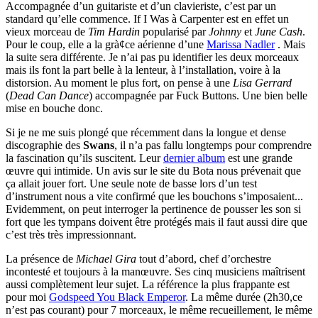
Accompagnée d’un guitariste et d’un clavieriste, c’est par un
standard qu’elle commence. If I Was à Carpenter est en effet un
vieux morceau de
Tim Hardin
popularisé par
Johnny
et
June Cash
.
Pour le coup, elle a la grà¢ce aérienne d’une
Marissa Nadler
. Mais
la suite sera différente. Je n’ai pas pu identifier les deux morceaux
mais ils font la part belle à la lenteur, à l’installation, voire à la
distorsion. Au moment le plus fort, on pense à une
Lisa Gerrard
(
Dead Can Dance
) accompagnée par Fuck Buttons. Une bien belle
mise en bouche donc.
Si je ne me suis plongé que récemment dans la longue et dense
discographie des
Swans
, il n’a pas fallu longtemps pour comprendre
la fascination qu’ils suscitent. Leur
dernier album
est une grande
œuvre qui intimide. Un avis sur le site du Bota nous prévenait que
ça allait jouer fort. Une seule note de basse lors d’un test
d’instrument nous a vite confirmé que les bouchons s’imposaient...
Evidemment, on peut interroger la pertinence de pousser les son si
fort que les tympans doivent être protégés mais il faut aussi dire que
c’est très très impressionnant.
La présence de
Michael Gira
tout d’abord, chef d’orchestre
incontesté et toujours à la manœuvre. Ses cinq musiciens maîtrisent
aussi complètement leur sujet. La référence la plus frappante est
pour moi
Godspeed You Black Emperor
. La même durée (2h30,ce
n’est pas courant) pour 7 morceaux, le même recueillement, le même