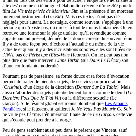
Il fait en tous cas des efforts pour détacher l’étiquette de â€˜chanteur
à textes’ comme en témoigne l’élaboration récente d’une
BO
pour le
film
La Vie très privée de Monsieur Sim
et la présence d’un morceau
purement instrumental (
Un Eté
). Mais ces textes n’ont pas été
négligés pour autant. La nostalgie, comme souvent, s’applique à une
période qui n’existe pas, ou qui est à tout le moins fantasmée. On en
retrouve une forme sur la plage titulaire, qu’il revendique comme
appartenant au présent, dénuée de la douce caresse du souvenir ému.
Il y a de toute façon peu d’échos à l’actualité ou même de la vie
actuelle et quand il y a des incrustations sonores, elles sont tirées de
l’
INA
, pas de
Périscope
(
Etes-Vous Heureux
). On ne peut pas non
plus dire que faire intervenir
Jane Birkin
(sur
Dans Le Décor
) soit
d’une confondante modernité.
Pourtant, pas de passéisme, sa forme douce et sa force d’évocation
permet de traiter de bien des sujets, de ces vies par procuration
(
Cristina
), d’un éloge de la discrétion (
Danser Sur La Table
). Mais
aussi d’aborder des sujets potentiellement lourds comme le deuil (
La
Dernière Fois Que Je T’ai Vu
) ou la différence sexuelle (Le
Garçon). Si le résultat global est moins plombant que
Les Amants
Parallèles
, si le faussement guilleret
Je Ne Veux Pas Mourir Ce Soir
ne vrille pas l’à¢me, l’énumération finale de ce
Le Garçon
, cette vie
qui s’écoule peut prendre à la gorge.
Peu de gens semblent aussi peu dans le présent que Vincent, sauf
à considérer que ce présent est composite et est la somme des