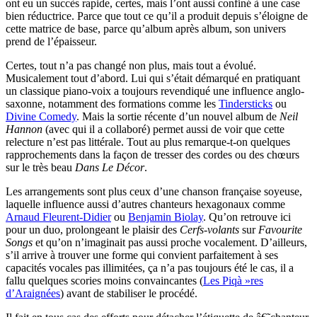
ont eu un succès rapide, certes, mais l’ont aussi confiné à une case
bien réductrice. Parce que tout ce qu’il a produit depuis s’éloigne de
cette matrice de base, parce qu’album après album, son univers
prend de l’épaisseur.
Certes, tout n’a pas changé non plus, mais tout a évolué.
Musicalement tout d’abord. Lui qui s’était démarqué en pratiquant
un classique piano-voix a toujours revendiqué une influence anglo-
saxonne, notamment des formations comme les
Tindersticks
ou
Divine Comedy
. Mais la sortie récente d’un nouvel album de
Neil
Hannon
(avec qui il a collaboré) permet aussi de voir que cette
relecture n’est pas littérale. Tout au plus remarque-t-on quelques
rapprochements dans la façon de tresser des cordes ou des chœurs
sur le très beau
Dans Le Décor
.
Les arrangements sont plus ceux d’une chanson française soyeuse,
laquelle influence aussi d’autres chanteurs hexagonaux comme
Arnaud Fleurent-Didier
ou
Benjamin Biolay
. Qu’on retrouve ici
pour un duo, prolongeant le plaisir des
Cerfs-volants
sur
Favourite
Songs
et qu’on n’imaginait pas aussi proche vocalement. D’ailleurs,
s’il arrive à trouver une forme qui convient parfaitement à ses
capacités vocales pas illimitées, ça n’a pas toujours été le cas, il a
fallu quelques scories moins convaincantes (
Les Piqà »res
d’Araignées
) avant de stabiliser le procédé.