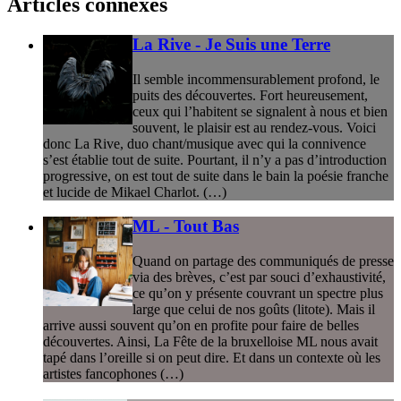
Articles connexes
La Rive - Je Suis une Terre
Il semble incommensurablement profond, le
puits des découvertes. Fort heureusement,
ceux qui l’habitent se signalent à nous et bien
souvent, le plaisir est au rendez-vous. Voici
donc La Rive, duo chant/musique avec qui la connivence
s’est établie tout de suite. Pourtant, il n’y a pas d’introduction
progressive, on est tout de suite dans le bain la poésie franche
et lucide de Mikael Charlot. (…)
ML - Tout Bas
Quand on partage des communiqués de presse
via des brèves, c’est par souci d’exhaustivité,
ce qu’on y présente couvrant un spectre plus
large que celui de nos goûts (litote). Mais il
arrive aussi souvent qu’on en profite pour faire de belles
découvertes. Ainsi, La Fête de la bruxelloise ML nous avait
tapé dans l’oreille si on peut dire. Et dans un contexte où les
artistes fancophones (…)