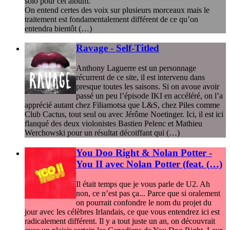
solo pour cet album.
On entend certes des voix sur plusieurs morceaux mais le
traitement est fondamentalement différent de ce qu’on
entendra bientôt (…)
Ravage - Self-Titled
Anthony Laguerre est un personnage
récurrent de ce site, il est intervenu dans
presque toutes les saisons. Si on avoue avoir
passé un peu l’épisode IKI en accéléré, on l’a
apprécié autant chez Filiamotsa que L&S, chez Piles comme
Club Cactus, tout seul ou avec Jérôme Noetinger. Ici, il est ici
flanqué des deux violonistes Bastien Pelenc et Mathieu
Werchowski pour un résultat décoiffant qui (…)
You Doo Right & Nolan Potter -
You II avec Nolan Potter (feat. (…)
Il était temps que je vous parle de U2. Ah
non, ce n’est pas ça... Parce que si oralement
on pourrait confondre le nom du projet du
jour avec les célèbres Irlandais, ce que vous entendrez ici est
radicalement différent. Il y a tout juste un an, on découvrait