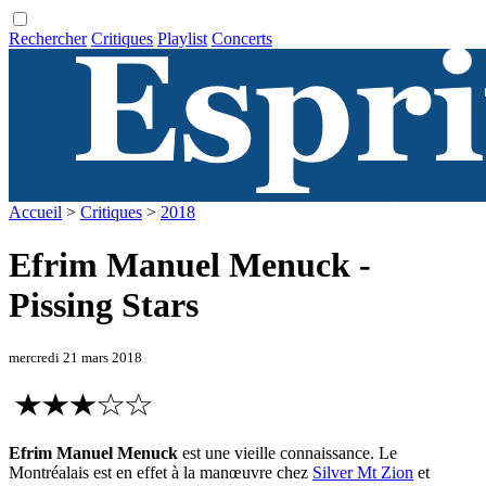
Rechercher
Critiques
Playlist
Concerts
Accueil
>
Critiques
>
2018
Efrim Manuel Menuck -
Pissing Stars
mercredi 21 mars 2018
Efrim Manuel Menuck
est une vieille connaissance. Le
Montréalais est en effet à la manœuvre chez
Silver Mt Zion
et