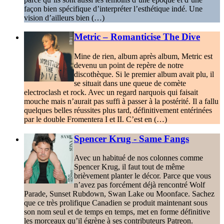
façon bien spécifique d’interpréter l’esthétique indé. Une
vision d’ailleurs bien (…)
Metric – Romanticise The Dive
Mine de rien, album après album, Metric est
devenu un point de repère de notre
discothèque. Si le premier album avait plu, il
se situait dans une queue de comète
electroclash et rock. Avec un regard narquois qui faisait
mouche mais n’aurait pas suffi à passer à la postérité. Il a fallu
quelques belles réussites plus tard, définitivement entérinées
par le double Fromentera I et II. C’est en (…)
Spencer Krug - Same Fangs
Avec un habitué de nos colonnes comme
Spencer Krug, il faut tout de même
brièvement planter le décor. Parce que vous
n’avez pas forcément déjà rencontré Wolf
Parade, Sunset Rubdown, Swan Lake ou Moonface. Sachez
que ce très prolifique Canadien se produit maintenant sous
son nom seul et de temps en temps, met en forme définitive
les morceaux qu’il égrène à ses contributeurs Patreon.