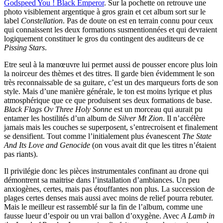
Godspeed You ! Black Emperor
. Sur la pochette on retrouve une
photo visiblement argentique à gros grain et cet album sort sur le
label
Constellation
. Pas de doute on est en terrain connu pour ceux
qui connaissent les deux formations susmentionnées et qui devraient
logiquement constituer le gros du contingent des auditeurs de ce
Pissing Stars
.
Etre seul à la manœuvre lui permet aussi de pousser encore plus loin
la noirceur des thèmes et des titres. Il garde bien évidemment le son
très reconnaissable de sa guitare, c’est un des marqueurs forts de son
style. Mais d’une manière générale, le ton est moins lyrique et plus
atmosphérique que ce que produisent ses deux formations de base.
Black Flags Ov Three Holy Sonne
est un morceau qui aurait pu
entamer les hostilités d’un album de
Silver Mt Zion
. Il n’accélère
jamais mais les couches se superposent, s’entrecroisent et finalement
se densifient. Tout comme l’initialement plus évanescent
The State
And Its Love and Genocide
(on vous avait dit que les titres n’étaient
pas riants).
Il privilégie donc les pièces instrumentales confinant au drone qui
démontrent sa maitrise dans l’installation d’ambiances. Un peu
anxiogènes, certes, mais pas étouffantes non plus. La succession de
plages certes denses mais aussi avec moins de relief pourra rebuter.
Mais le meilleur est rassemblé sur la fin de l’album, comme une
fausse lueur d’espoir ou un vrai ballon d’oxygène. Avec
A Lamb in