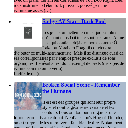
avec un plaisir certain les Canadiens de You Doo Right. Leur
rock instrumental était fort, puissant, poussé par une
rythmique assez (…)
Sadge-AY-Star - Dark Pool
Les gens qui mettent en musique les films
qu’ils ont dans la tête ne sont pas rares. A une
liste qui contient déjà des noms comme Ô
Lake ou Abraham Fogg, il conviendra
d’ajouter ce multi-instrumentiste. Mais il se distingue aussi de
ses correligionaires par l’emploi presque exclusif de sons
organiques. Le résultat est donc exempt de beats (mais pas de
rythme comme on le verra).
L’effet le (…)
Broken Social Scene - Remember
the Humans
Il est est des groupes qui sont leur propre
style, et dont la géométrie variable et les
contours flous ont toujours su garder une
forme reconnaissable de loi. Neuf ans après Hug of Thunder,
on est surpris de les retrouver il faut bien le dire. Notamment
parce qu’ils sont aussi les témoins d’une époque et d’une