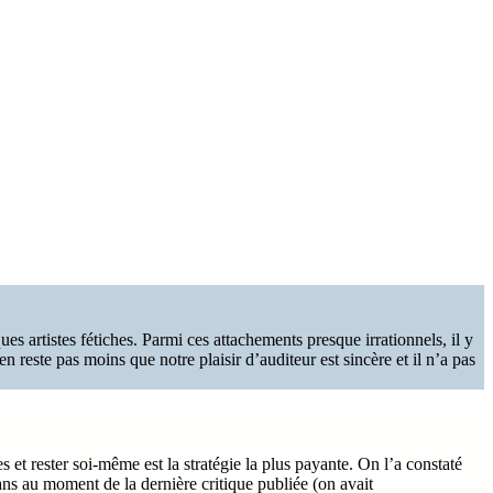
s artistes fétiches. Parmi ces attachements presque irrationnels, il y
n reste pas moins que notre plaisir d’auditeur est sincère et il n’a pas
 et rester soi-même est la stratégie la plus payante. On l’a constaté
ns au moment de la dernière critique publiée (on avait