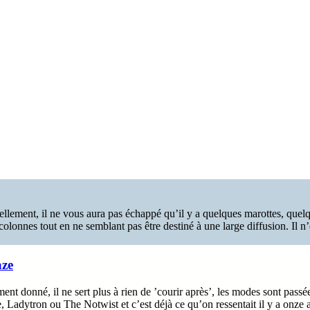
llement, il ne vous aura pas échappé qu’il y a quelques marottes, quelque
lonnes tout en ne semblant pas être destiné à une large diffusion. Il n’e
aze
t donné, il ne sert plus à rien de ’courir après’, les modes sont passées
 Ladytron ou The Notwist et c’est déjà ce qu’on ressentait il y a onze a