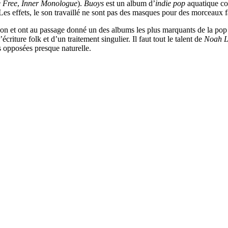
 Free
,
Inner Monologue
).
Buoys
est un album d’
indie pop
aquatique com
es effets, le son travaillé ne sont pas des masques pour des morceaux f
du son et ont au passage donné un des albums les plus marquants de la pop
riture folk et d’un traitement singulier. Il faut tout le talent de
Noah L
s opposées presque naturelle.