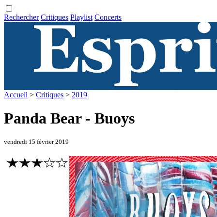
Rechercher
Critiques
Playlist
Concerts
Accueil
>
Critiques
>
2019
Panda Bear - Buoys
vendredi 15 février 2019