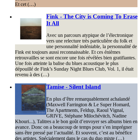
Et cet (…)
Fink - The City is Coming To Erase
It All
Avec un parcours atypique de l’électronique
vers une relecture très particulière du folk et
une personnalité indéniable, la personnalité de
Fink est toujours aussi reconnaissable. Et ces énièmes
retrouvailles se sont encore une fois révélées bien gratifiantes.
Une fois atteinte la balise du blues acoustique le plus
dépouillé de Fink’s Sunday Night Blues Club, Vol. 1, il était
revenu à des (…)
Tamise - Silent Island
En plus d’être remarquablement achalandé
(Maxwell Farrington & Le Super Homard,
The Apartments, Feldup, Raoul Vignal,
GRIVE, Stéphane Milochévitch, Nadine
Khouri...), Talitres a le bon goût d’envoyer ses albums bien en
avance. Donc on a beaucoup de temps pour s’en imprégner
sans être pressé par l’actualité. Et souvent, c’est au bénéfice
des artistes. Spécialement dans le cas du duo mixte (…)