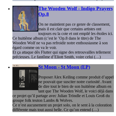
The Wooden Wolf - Indigo Prayers
Op.8
On ne maintient pas ce genre de classement,
mais il est clair que certains artistes ont
toujours eu la cote et ont empilé les étoiles ici.
Ce huitième album (c’est le ’Op.8 dans le titre) de The
Wooden Wolf ne va pas refroidir notre enthousiasme à son
égard comme on va le voir.
Et ça attaque dès Flutter qui signe des retrouvailles tellement
précieuses. Le fantôme d’Eliott Smith, voire celui (…)
St Moon - St Moon (EP)
Proposer Alex Keiling comme produit d’appel
ne pouvait que susciter notre curiosité. Avant
de dire tout le bien de son huitième album en
tant que The Wooden Wolf, le voici déjà dans
ce projet qu’il partage avec Julian Tröndle et Louis Groß du
groupe folk teuton Lambs & Wolves.
Ce n’est aucunement un projet solo, on le sent à la coloration
différente mais tout aussi belle. Ce qu’on entend (…)