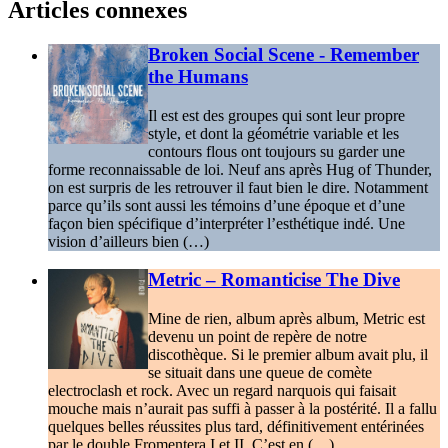
Articles connexes
Broken Social Scene - Remember
the Humans
Il est est des groupes qui sont leur propre
style, et dont la géométrie variable et les
contours flous ont toujours su garder une
forme reconnaissable de loi. Neuf ans après Hug of Thunder,
on est surpris de les retrouver il faut bien le dire. Notamment
parce qu’ils sont aussi les témoins d’une époque et d’une
façon bien spécifique d’interpréter l’esthétique indé. Une
vision d’ailleurs bien (…)
Metric – Romanticise The Dive
Mine de rien, album après album, Metric est
devenu un point de repère de notre
discothèque. Si le premier album avait plu, il
se situait dans une queue de comète
electroclash et rock. Avec un regard narquois qui faisait
mouche mais n’aurait pas suffi à passer à la postérité. Il a fallu
quelques belles réussites plus tard, définitivement entérinées
par le double Fromentera I et II. C’est en (…)