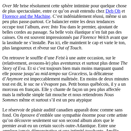
Over Me
brise résolument cette sphère intimiste pour quelque chose
de plus spectaculaire, entre ce qu’on avait entendu chez
Deb Oh
et
Florence and the Machine
. C’est indéniablement réussi, même si un
peu plus passe-partout. Ce balancier entre les deux tendances
occupe tout l’album, avec
Into You
dans le premier, ajoutant de
belles cordes au passage. Sa belle voix élastique n’en fait pas des
caisses. On est souvent impressionnés par
Florence Welch
avant que
la lassitude ne s’installe. Pas ici, elle maintient le cap et varie le ton,
plus langoureux et rêveur sur
Out of Touch
.
On retrouve le souffle d’une
Feist
à une autre occasion, sur le
(relativement, avouons-le) plus aventureux et surtout plus dense
The
Story of Eva
. Et si c’est toujours bien mais moins marquant quand
elle pousse jusqu’au
mid-tempo
sur
Graceless
, la délicatesse
d’
Anymore
est impeccablement maîtrisée. En moins de deux minutes
tout est dit, le suc ne s’évapore pas. Petit bonus québécois, il y a un
morceau en français. Elle y chante de façon un peu plus affectée
mais la mélodie simple fait mouche et nous retiendrons
Nous
Sommes
même et surtout s’il est un peu atypique
Le réservoir de plaisir auditif canadien apparaît donc comme sans
fond. On éprouve d’emblée une sympathie énorme pour cette artiste
qu’on découvre seulement sur son second album alors que le
premier avait eu un certain succès outre-Atlantique. Entre une
ampleur jamais démonstrative et une intimité touchante,
Amélie