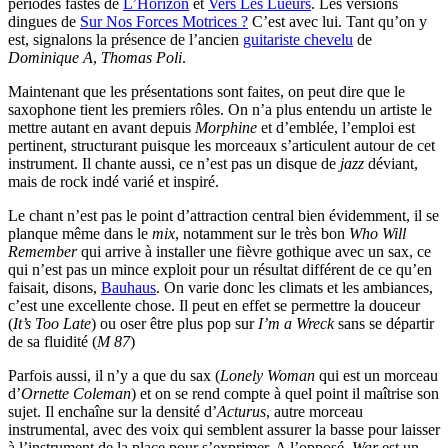
périodes fastes de
L’Horizon
et
Vers Les Lueurs
. Les versions
dingues de
Sur Nos Forces Motrices ?
C’est avec lui. Tant qu’on y
est, signalons la présence de l’ancien
guitariste chevelu
de
Dominique A
,
Thomas Poli
.
Maintenant que les présentations sont faites, on peut dire que le
saxophone tient les premiers rôles. On n’a plus entendu un artiste le
mettre autant en avant depuis
Morphine
et d’emblée, l’emploi est
pertinent, structurant puisque les morceaux s’articulent autour de cet
instrument. Il chante aussi, ce n’est pas un disque de
jazz
déviant,
mais de rock indé varié et inspiré.
Le chant n’est pas le point d’attraction central bien évidemment, il se
planque même dans le
mix
, notamment sur le très bon
Who Will
Remember
qui arrive à installer une fièvre gothique avec un sax, ce
qui n’est pas un mince exploit pour un résultat différent de ce qu’en
faisait, disons,
Bauhaus
. On varie donc les climats et les ambiances,
c’est une excellente chose. Il peut en effet se permettre la douceur
(
It’s Too Late
) ou oser être plus pop sur
I’m a Wreck
sans se départir
de sa fluidité (
M 87
)
Parfois aussi, il n’y a que du sax (
Lonely Woman
qui est un morceau
d’
Ornette Coleman
) et on se rend compte à quel point il maîtrise son
sujet. Il enchaîne sur la densité d’
Acturus
, autre morceau
instrumental, avec des voix qui semblent assurer la basse pour laisser
à l’instrument de la place pour s’exprimer. A l’opposé,
War
est un