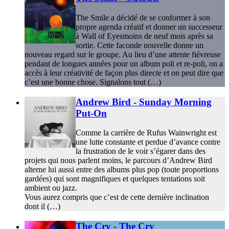
The Smile a décidé de se conformer à son
propre agenda créatif et donner un successeur
à Wall of Eyesmoins de neuf mois après sa
sortie. Cette faconde nouvelle donne un
nouveau regard sur le groupe. Au lieu d’une attente fiévreuse
pendant de longues années pour un album poli et re-poli, on a
accès à leur créativité de façon plus directe et on peut dire que
c’est une bonne chose. Signalons tout (…)
Andrew Bird - Sunday Morning
Put-On
Comme la carrière de Rufus Wainwright est
une lutte constante et perdue d’avance contre
la frustration de le voir s’égarer dans des
projets qui nous parlent moins, le parcours d’Andrew Bird
alterne lui aussi entre des albums plus pop (toute proportions
gardées) qui sont magnifiques et quelques tentations soit
ambient ou jazz.
Vous aurez compris que c’est de cette dernière inclination
dont il (…)
The Cry - The Cry