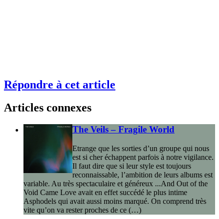
Répondre à cet article
Articles connexes
The Veils – Fragile World
Etrange que les sorties d’un groupe qui nous
est si cher échappent parfois à notre vigilance.
Il faut dire que si leur style est toujours
reconnaissable, l’ambition de leurs albums est
variable. Au très spectaculaire et généreux ...And Out of the
Void Came Love avait en effet succédé le plus intime
Asphodels qui avait aussi moins marqué. On comprend très
vite qu’on va rester proches de ce (…)