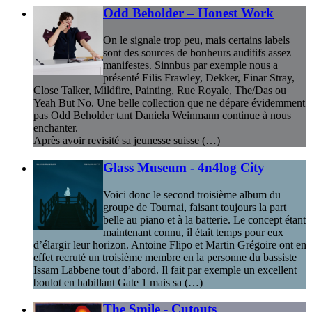
Odd Beholder – Honest Work
On le signale trop peu, mais certains labels
sont des sources de bonheurs auditifs assez
manifestes. Sinnbus par exemple nous a
présenté Eilis Frawley, Dekker, Einar Stray,
Close Talker, Mildfire, Painting, Rue Royale, The/Das ou
Yeah But No. Une belle collection que ne dépare évidemment
pas Odd Beholder tant Daniela Weinmann continue à nous
enchanter.
Après avoir revisité sa jeunesse suisse (…)
Glass Museum - 4n4log City
Voici donc le second troisième album du
groupe de Tournai, faisant toujours la part
belle au piano et à la batterie. Le concept étant
maintenant connu, il était temps pour eux
d’élargir leur horizon. Antoine Flipo et Martin Grégoire ont en
effet recruté un troisième membre en la personne du bassiste
Issam Labbene tout d’abord. Il fait par exemple un excellent
boulot en habillant Gate 1 mais sa (…)
The Smile - Cutouts