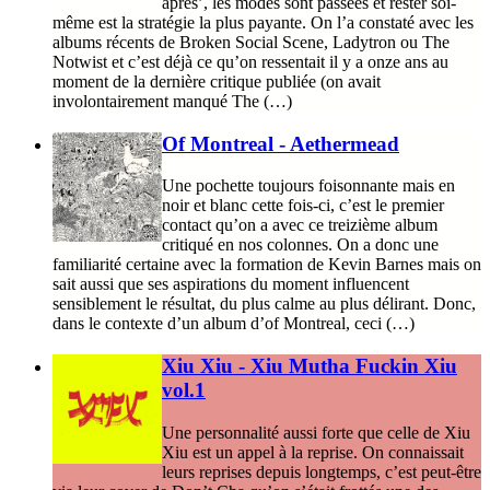
après’, les modes sont passées et rester soi-
même est la stratégie la plus payante. On l’a constaté avec les
albums récents de Broken Social Scene, Ladytron ou The
Notwist et c’est déjà ce qu’on ressentait il y a onze ans au
moment de la dernière critique publiée (on avait
involontairement manqué The (…)
Of Montreal - Aethermead
Une pochette toujours foisonnante mais en
noir et blanc cette fois-ci, c’est le premier
contact qu’on a avec ce treizième album
critiqué en nos colonnes. On a donc une
familiarité certaine avec la formation de Kevin Barnes mais on
sait aussi que ses aspirations du moment influencent
sensiblement le résultat, du plus calme au plus délirant. Donc,
dans le contexte d’un album d’of Montreal, ceci (…)
Xiu Xiu - Xiu Mutha Fuckin Xiu
vol.1
Une personnalité aussi forte que celle de Xiu
Xiu est un appel à la reprise. On connaissait
leurs reprises depuis longtemps, c’est peut-être