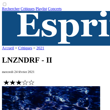
Rechercher
Critiques
Playlist
Concerts
Accueil
>
Critiques
>
2021
LNZNDRF - II
mercredi 24 février 2021