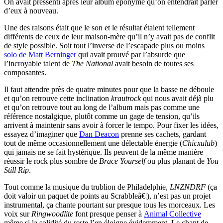
On avait pressenti après leur album éponyme qu’on entendrait parler
d’eux à nouveau.
Une des raisons était que le son et le résultat étaient tellement
différents de ceux de leur maison-mère qu’il n’y avait pas de conflit
de style possible. Soit tout l’inverse de l’escapade plus ou moins
solo de Matt Berninger
qui avait prouvé par l’absurde que
l’incroyable talent de
The National
avait besoin de toutes ses
composantes.
Il faut attendre près de quatre minutes pour que la basse ne déboule
et qu’on retrouve cette inclination
krautrock
qui nous avait déjà plu
et qu’on retrouve tout au long de l’album mais pas comme une
référence nostalgique, plutôt comme un gage de tension, qu’ils
arrivent à maintenir sans avoir à forcer le tempo. Pour fixer les idées,
essayez d’imaginer que
Dan Deacon
prenne ses cachets, gardant
tout de même occasionnellement une délectable énergie (
Chicxulub
)
qui jamais ne se fait hystérique. Ils peuvent de la même manière
réussir le rock plus sombre de
Brace Yourself
ou plus planant de
You
Still Rip
.
Tout comme la musique du trublion de Philadelphie,
LNZNDRF
(ça
doit valoir un paquet de points au Scrabbleâ€¦), n’est pas un projet
instrumental, ça chante pourtant sur presque tous les morceaux. Les
voix sur
Ringwoodlite
font presque penser à
Animal Collective
même si la solidité du reste l’en éloigne évidemment. Le chant de