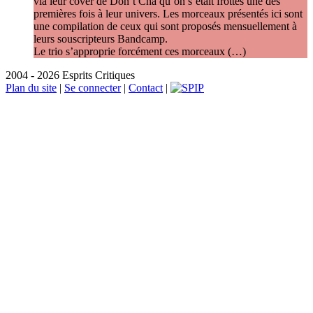
via leur cover de Don’t Cha qu’on s’était frottés une des
premières fois à leur univers. Les morceaux présentés ici sont
une compilation de ceux qui sont proposés mensuellement à
leurs souscripteurs Bandcamp.
Le trio s’approprie forcément ces morceaux (…)
2004 - 2026 Esprits Critiques
Plan du site
|
Se connecter
|
Contact
|