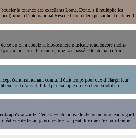
boucler la tournée des excellents Loma. Donc, s’il multiplie les
ement) iront à l’International Rescue Committee qui soutient et défend
te de ce qu’on a appelé la blogosphère musicale rend encore moins
le pas au jour près. Par contre, une fois passé le lendemain d’un
oncept étant maintenant connu, il était temps pour eux d’élargir leur
bbene tout d’abord. Il fait par exemple un excellent boulot en
mois après sa sortie. Cette faconde nouvelle donne un nouveau regard
 créativité de façon plus directe et on peut dire que c’est une bonne