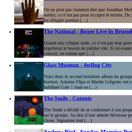
On ne peut pas vraiment dire que Jonathan Meibu
sorties, ce n’est pas pour occuper le terrain. 
les réfugiés partout (…)
The National - Boxer Live In Brussel
Quand une critique tarde, ce n’est pas trop gra
impérieux le besoin de publier vite. Si on essai
concert, on estime que (…)
Glass Museum - 4n4log City
Voici donc le second troisième album du groupe d
horizon. Antoine Flipo et Martin Grégoire ont e
habillant Gate 1 mais sa (…)
The Smile - Cutouts
The Smile a décidé de se conformer à son propr
sur le groupe. Au lieu d’une attente fiévreuse p
chose. Signalons tout (…)
Andrew Bird - Sunday Morning Pu