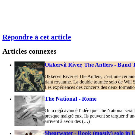
Répondre à cet article
Articles connexes
Okkervil River, The Antlers - Band 
Okkervil River et The Antlers, c’est une certai
riant royaume. La double tournée solo de Will 
Les expériences des concerts des deux formation
The National - Rome
On a déjà avancé l’idée que The National serait 
presque malgré eux. Ils peuvent se targuer d’une
arrivent à avoir des (…)
Shearwater - Rook (mostly) solo in