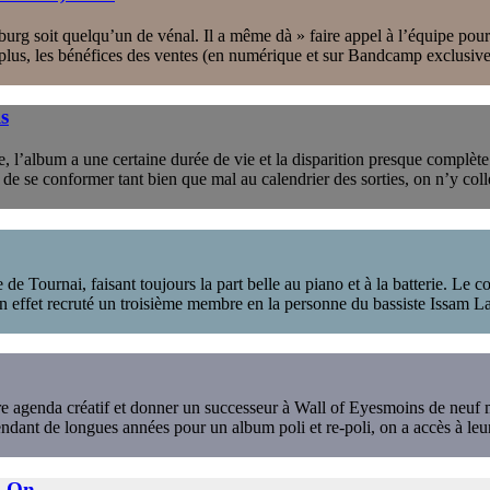
rg soit quelqu’un de vénal. Il a même dà » faire appel à l’équipe pour 
De plus, les bénéfices des ventes (en numérique et sur Bandcamp exclusiv
s
ve, l’album a une certaine durée de vie et la disparition presque complè
e de se conformer tant bien que mal au calendrier des sorties, on n’y col
e Tournai, faisant toujours la part belle au piano et à la batterie. Le c
n effet recruté un troisième membre en la personne du bassiste Issam La
e agenda créatif et donner un successeur à Wall of Eyesmoins de neuf 
endant de longues années pour un album poli et re-poli, on a accès à leur
t-On