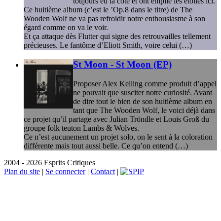
toujours eu la cote et ont empilé les étoiles ici.
Ce huitième album (c’est le ’Op.8 dans le titre) de The
Wooden Wolf ne va pas refroidir notre enthousiasme à son
égard comme on va le voir.
Et ça attaque dès Flutter qui signe des retrouvailles tellement
précieuses. Le fantôme d’Eliott Smith, voire celui (…)
St Moon - St Moon (EP)
Proposer Alex Keiling comme produit d’appel
ne pouvait que susciter notre curiosité. Avant
de dire tout le bien de son huitième album en
tant que The Wooden Wolf, le voici déjà dans
ce projet qu’il partage avec Julian Tröndle et Louis Groß du
groupe folk teuton Lambs & Wolves.
Ce n’est aucunement un projet solo, on le sent à la coloration
différente mais tout aussi belle. Ce qu’on entend (…)
2004 - 2026 Esprits Critiques
Plan du site
|
Se connecter
|
Contact
|