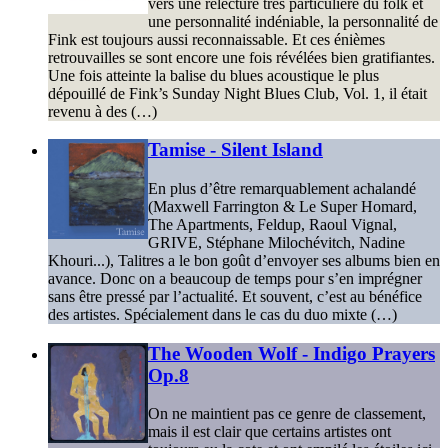
vers une relecture très particulière du folk et
une personnalité indéniable, la personnalité de
Fink est toujours aussi reconnaissable. Et ces énièmes
retrouvailles se sont encore une fois révélées bien gratifiantes.
Une fois atteinte la balise du blues acoustique le plus
dépouillé de Fink’s Sunday Night Blues Club, Vol. 1, il était
revenu à des (…)
Tamise - Silent Island
En plus d’être remarquablement achalandé
(Maxwell Farrington & Le Super Homard,
The Apartments, Feldup, Raoul Vignal,
GRIVE, Stéphane Milochévitch, Nadine
Khouri...), Talitres a le bon goût d’envoyer ses albums bien en
avance. Donc on a beaucoup de temps pour s’en imprégner
sans être pressé par l’actualité. Et souvent, c’est au bénéfice
des artistes. Spécialement dans le cas du duo mixte (…)
The Wooden Wolf - Indigo Prayers
Op.8
On ne maintient pas ce genre de classement,
mais il est clair que certains artistes ont