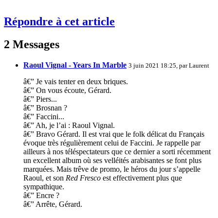
Répondre à cet article
2 Messages
Raoul Vignal - Years In Marble
3 juin 2021 18:25, par
Laurent
â€” Je vais tenter en deux briques.
â€” On vous écoute, Gérard.
â€” Piers...
â€” Brosnan ?
â€” Faccini...
â€” Ah, je l’ai : Raoul Vignal.
â€” Bravo Gérard. Il est vrai que le folk délicat du Français
évoque très régulièrement celui de Faccini. Je rappelle par
ailleurs à nos téléspectateurs que ce dernier a sorti récemment
un excellent album où ses velléités arabisantes se font plus
marquées. Mais trêve de promo, le héros du jour s’appelle
Raoul, et son
Red Fresco
est effectivement plus que
sympathique.
â€” Encre ?
â€” Arrête, Gérard.