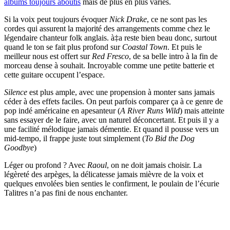
albums toujours aboutis
mais de plus en plus variés.
Si la voix peut toujours évoquer
Nick Drake
, ce ne sont pas les
cordes qui assurent la majorité des arrangements comme chez le
légendaire chanteur folk anglais. à‡a reste bien beau donc, surtout
quand le ton se fait plus profond sur
Coastal Town
. Et puis le
meilleur nous est offert sur
Red Fresco
, de sa belle intro à la fin de
morceau dense à souhait. Incroyable comme une petite batterie et
cette guitare occupent l’espace.
Silence
est plus ample, avec une propension à monter sans jamais
céder à des effets faciles. On peut parfois comparer ça à ce genre de
pop indé américaine en apesanteur (
A River Runs Wild
) mais atteinte
sans essayer de le faire, avec un naturel déconcertant. Et puis il y a
une facilité mélodique jamais démentie. Et quand il pousse vers un
mid-tempo, il frappe juste tout simplement (
To Bid the Dog
Goodbye
)
Léger ou profond ? Avec
Raoul
, on ne doit jamais choisir. La
légèreté des arpèges, la délicatesse jamais mièvre de la voix et
quelques envolées bien senties le confirment, le poulain de l’écurie
Talitres n’a pas fini de nous enchanter.