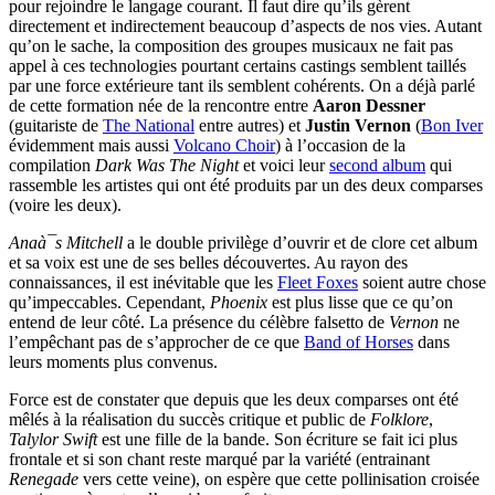
pour rejoindre le langage courant. Il faut dire qu’ils gèrent
directement et indirectement beaucoup d’aspects de nos vies. Autant
qu’on le sache, la composition des groupes musicaux ne fait pas
appel à ces technologies pourtant certains castings semblent taillés
par une force extérieure tant ils semblent cohérents. On a déjà parlé
de cette formation née de la rencontre entre
Aaron Dessner
(guitariste de
The National
entre autres) et
Justin Vernon
(
Bon Iver
évidemment mais aussi
Volcano Choir
) à l’occasion de la
compilation
Dark Was The Night
et voici leur
second album
qui
rassemble les artistes qui ont été produits par un des deux comparses
(voire les deux).
Anaà¯s Mitchell
a le double privilège d’ouvrir et de clore cet album
et sa voix est une de ses belles découvertes. Au rayon des
connaissances, il est inévitable que les
Fleet Foxes
soient autre chose
qu’impeccables. Cependant,
Phoenix
est plus lisse que ce qu’on
entend de leur côté. La présence du célèbre falsetto de
Vernon
ne
l’empêchant pas de s’approcher de ce que
Band of Horses
dans
leurs moments plus convenus.
Force est de constater que depuis que les deux comparses ont été
mêlés à la réalisation du succès critique et public de
Folklore
,
Talylor Swift
est une fille de la bande. Son écriture se fait ici plus
frontale et si son chant reste marqué par la variété (entrainant
Renegade
vers cette veine), on espère que cette pollinisation croisée