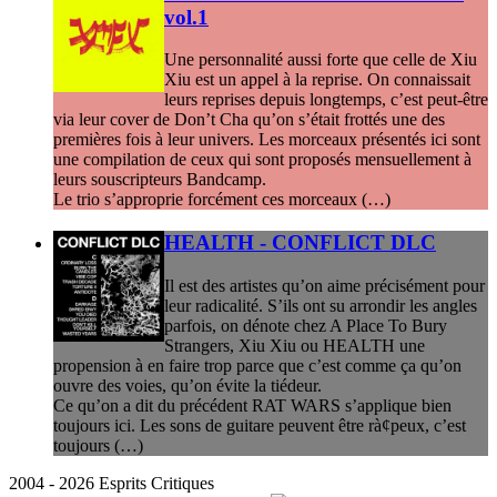
vol.1
Une personnalité aussi forte que celle de Xiu
Xiu est un appel à la reprise. On connaissait
leurs reprises depuis longtemps, c’est peut-être
via leur cover de Don’t Cha qu’on s’était frottés une des
premières fois à leur univers. Les morceaux présentés ici sont
une compilation de ceux qui sont proposés mensuellement à
leurs souscripteurs Bandcamp.
Le trio s’approprie forcément ces morceaux (…)
HEALTH - CONFLICT DLC
Il est des artistes qu’on aime précisément pour
leur radicalité. S’ils ont su arrondir les angles
parfois, on dénote chez A Place To Bury
Strangers, Xiu Xiu ou HEALTH une
propension à en faire trop parce que c’est comme ça qu’on
ouvre des voies, qu’on évite la tiédeur.
Ce qu’on a dit du précédent RAT WARS s’applique bien
toujours ici. Les sons de guitare peuvent être rà¢peux, c’est
toujours (…)
2004 - 2026 Esprits Critiques