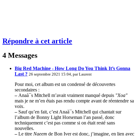
Répondre à cet article
4 Messages
Big Red Machine - How Long Do You Think It’s Gonna
Last ?
26 septembre 2021 15:04, par
Laurent
Pour moi, cet album est un condensé de découvertes
secondaires :
–
Anaà¯s Mitchell m’avait vraiment manqué depuis
"Xoa"
mais je ne m’en étais pas rendu compte avant de réentendre sa
voix.
–
Sauf qu’en fait, c’est Anaà¯s Mitchell qui chantait sur
l’album de Bonny Light Horseman l’an passé, donc
techniquement c’est pas comme si on était resté sans
nouvelles.
–
Le titre
Naeem
de Bon Iver est donc, j’imagine, en lien avec