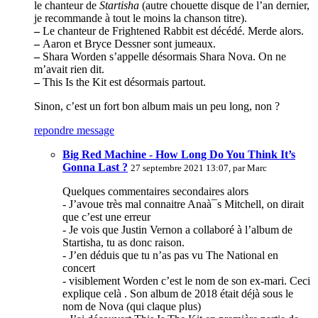
le chanteur de
Startisha
(autre chouette disque de l’an dernier,
je recommande à tout le moins la chanson titre).
–
Le chanteur de Frightened Rabbit est décédé. Merde alors.
–
Aaron et Bryce Dessner sont jumeaux.
–
Shara Worden s’appelle désormais Shara Nova. On ne
m’avait rien dit.
–
This Is the Kit est désormais partout.
Sinon, c’est un fort bon album mais un peu long, non ?
repondre message
Big Red Machine - How Long Do You Think It’s
Gonna Last ?
27 septembre 2021 13:07, par
Marc
Quelques commentaires secondaires alors
- J’avoue très mal connaitre Anaà¯s Mitchell, on dirait
que c’est une erreur
- Je vois que Justin Vernon a collaboré à l’album de
Startisha, tu as donc raison.
- J’en déduis que tu n’as pas vu The National en
concert
- visiblement Worden c’est le nom de son ex-mari. Ceci
explique celà . Son album de 2018 était déjà sous le
nom de Nova (qui claque plus)