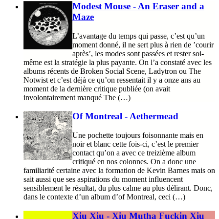
Modest Mouse - An Eraser and a
Maze
L’avantage du temps qui passe, c’est qu’un
moment donné, il ne sert plus à rien de ’courir
après’, les modes sont passées et rester soi-
même est la stratégie la plus payante. On l’a constaté avec les
albums récents de Broken Social Scene, Ladytron ou The
Notwist et c’est déjà ce qu’on ressentait il y a onze ans au
moment de la dernière critique publiée (on avait
involontairement manqué The (…)
Of Montreal - Aethermead
Une pochette toujours foisonnante mais en
noir et blanc cette fois-ci, c’est le premier
contact qu’on a avec ce treizième album
critiqué en nos colonnes. On a donc une
familiarité certaine avec la formation de Kevin Barnes mais on
sait aussi que ses aspirations du moment influencent
sensiblement le résultat, du plus calme au plus délirant. Donc,
dans le contexte d’un album d’of Montreal, ceci (…)
Xiu Xiu - Xiu Mutha Fuckin Xiu