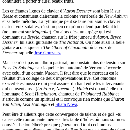
continuera à porter d’aussi beaux fruits.
Les entêtantes lignes de clavier d’
Aaron Dessner
sont bien là sur
Reese
et constituent clairement la colonne vertébrale de
New Auburn
et sa belle mélodie. La rythmique peut se faire bruissante, clavier
clair et voix solaires, c’est un peu ce qu’on entend par défaut ici
(notamment sur
Magnolia
). Ou alors c’est un arpège qui est
dominant sur
Brycie
, chanson sur le frère jumeau d’
Aaron
,
Bryce
Dessner
, lui aussi guitariste de
The National
. On note aussi la belle
guitare acoustique sur
The Ghost of Cincinnati
où la voix de
Dessner
rappelle
José Gonzalez
.
Mais ce n’est pas un album pastoral, on constate plus de tension sur
Easy To Sabotage
sur lequel le ton autotuné de Vernon s’accorde
avec celui d’un certain
Naeem
. Il faut dire que le morceau est le
résultat d’un collage de deux improvisations live. Cet
autotune
exacerbé est aussi ce qui peut assurer du liant entre les intervenants
qui en usent aussi (
La Force
,
Naeem
...).
Hutch
est quant à elle un
hommage à
Scott Hutchinson
, chanteur de
Frightened Rabbit
et
s’articule comme un spiritual et il convoque rien moins que
Sharon
Van Etten
,
Lisa Hannigan
et
Shara Nova
.
Peut-être d’ailleurs que cette convergence de talents et de goà »ts
cause cette ronronnante même si très table d’hôtes où nous sommes
conviés. Le ton éthéré presque général rend tout ceci moins
aventureux que, disons, un album de Bon Iver mais autant de talent