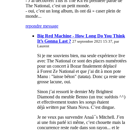
- J’ai découvert This Is The Kit en première partie de
The National, c’est un petit monde.
- oui, c’est un long album, ils ont dà » caser plein de
monde...
repondre message
Big Red Machine - How Long Do You Think
It’s Gonna Last ?
27 septembre 2021 15:37, par
Laurent
Si je me souviens bien, ma seule expérience live
avec The National ce sont des places numérotées
pour un concert à Bozar finalement déplacé
à Forest Ze National et que j’ai dit à mon pote
Manu : "laisse béton" (tatata). Donc ça reste une
grosse lacune, oui.
Sinon j’ai ressorti le dernier My Brightest
Diamond du meuble Benno (un truc suédois ^^)
et effectivement toutes les
songs
étaient
déjà
written
par Shara Nova. C’est dingue.
Je ne veux pas survendre Anaà¯s Mitchell. J’en
ai une fois parlé ici même, c’est chouette mais la
concurrence reste rude dans son rayon... et le