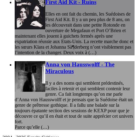
First Aid Kit - Ruins
Elles en ont fait du chemin, les Suédoises de
First Aid Kit. Il y a un peu plus de 8 ans, on
les découvrait dans une petite Rotonde en
ouverture de Megafaun et Port O’Brien et
maintenant elles jouent à guichets fermés après une
expatriation réussie aux Etats-Unis. La recette marche donc et
les sœurs Klara et Johanna Sà¶derberg n’ont visiblement pas
l’intention de la changer. Deux voix à (…)
Anna von Hausswolff - The
Miraculous
Il y a des noms qui semblent prédestinés,
faciles à retenir et qui semblent contenir leur
genre. Ca fait longtemps qu’on me parle
d’Anna von Hausswolff et je pensais que la Suédoise était un
genre de prêtresse gothique. Il a fallu une balade sur la
toujours épatante section des sessions de KEXP pour que je
découvre ce qu’il en était et tout de suite apprécier cet univers
fort.
Parce qu’elle (…)