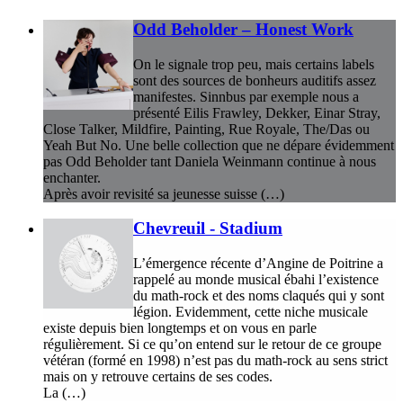
Odd Beholder – Honest Work
On le signale trop peu, mais certains labels
sont des sources de bonheurs auditifs assez
manifestes. Sinnbus par exemple nous a
présenté Eilis Frawley, Dekker, Einar Stray,
Close Talker, Mildfire, Painting, Rue Royale, The/Das ou
Yeah But No. Une belle collection que ne dépare évidemment
pas Odd Beholder tant Daniela Weinmann continue à nous
enchanter.
Après avoir revisité sa jeunesse suisse (…)
Chevreuil - Stadium
L’émergence récente d’Angine de Poitrine a
rappelé au monde musical ébahi l’existence
du math-rock et des noms claqués qui y sont
légion. Evidemment, cette niche musicale
existe depuis bien longtemps et on vous en parle
régulièrement. Si ce qu’on entend sur le retour de ce groupe
vétéran (formé en 1998) n’est pas du math-rock au sens strict
mais on y retrouve certains de ses codes.
La (…)