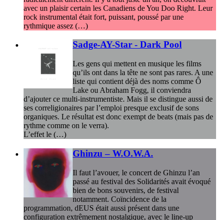
avec un plaisir certain les Canadiens de You Doo Right. Leur
rock instrumental était fort, puissant, poussé par une
rythmique assez (…)
Sadge-AY-Star - Dark Pool
Les gens qui mettent en musique les films
qu’ils ont dans la tête ne sont pas rares. A une
liste qui contient déjà des noms comme Ô
Lake ou Abraham Fogg, il conviendra
d’ajouter ce multi-instrumentiste. Mais il se distingue aussi de
ses correligionaires par l’emploi presque exclusif de sons
organiques. Le résultat est donc exempt de beats (mais pas de
rythme comme on le verra).
L’effet le (…)
Ghinzu – W.O.W.A.
Il faut l’avouer, le concert de Ghinzu l’an
passé au festival des Solidarités avait évoqué
bien de bons souvenirs, de festival
notamment. Coïncidence de la
programmation, dEUS était aussi présent dans une
configuration extrêmement nostalgique, avec le line-up