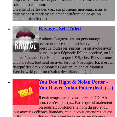
solo pour cet album.
On entend certes des voix sur plusieurs morceaux mais le
traitement est fondamentalement différent de ce qu’on
entendra bientôt (…)
Ravage - Self-Titled
Anthony Laguerre est un personnage
récurrent de ce site, il est intervenu dans
presque toutes les saisons. Si on avoue avoir
passé un peu l’épisode IKI en accéléré, on l’a
apprécié autant chez Filiamotsa que L&S, chez Piles comme
Club Cactus, tout seul ou avec Jérôme Noetinger. Ici, il est ici
flanqué des deux violonistes Bastien Pelenc et Mathieu
Werchowski pour un résultat décoiffant qui (…)
You Doo Right & Nolan Potter -
You II avec Nolan Potter (feat. (…)
Il était temps que je vous parle de U2. Ah
non, ce n’est pas ça... Parce que si oralement
on pourrait confondre le nom du projet du
jour avec les célèbres Irlandais, ce que vous entendrez ici est
radicalement différent. Il y a tout juste un an, on découvrait