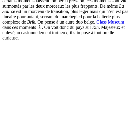
certains moments laissent tomber la pression, ces moments sont vite
surmontés par les deux morceaux les plus frappants. De même
La
Source
est un morceau de transition, plus léger mais qui n’en est pas
linéaire pour autant, servant de marchepied pour la batterie plus
complexe de
Brik
. On pense à un autre duo belge,
Glass Museum
dans ces moments-là . On voit donc du pays sur
Rin
. Majesteux et
enlevé, occasionnellement tortueux, il s’impose à tout oreille
curieuse.