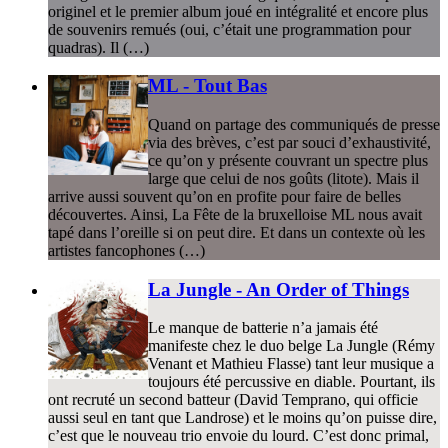
originel et le premier album joué en intégralité et encore plus
de souvenirs remués (oui, c’était une programmation pour
quadras). Il (…)
ML - Tout Bas
Quand on partage des communiqués de presse
via des brèves, c’est par souci d’exhaustivité,
ce qu’on y présente couvrant un spectre plus
large que celui de nos goûts (litote). Mais il
arrive aussi souvent qu’on en profite pour faire de belles
découvertes. Ainsi, La Fête de la bruxelloise ML nous avait
tapé dans l’oreille si on peut dire. Et dans un contexte où les
artistes fancophones (…)
La Jungle - An Order of Things
Le manque de batterie n’a jamais été
manifeste chez le duo belge La Jungle (Rémy
Venant et Mathieu Flasse) tant leur musique a
toujours été percussive en diable. Pourtant, ils
ont recruté un second batteur (David Temprano, qui officie
aussi seul en tant que Landrose) et le moins qu’on puisse dire,
c’est que le nouveau trio envoie du lourd. C’est donc primal,