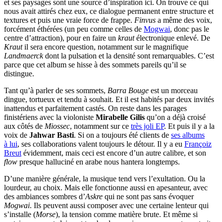
et ses paysages sont une source d’inspiration ici. On trouve ce qui
nous avait attirés chez eux, ce dialogue permanent entre structure et
textures et puis une vraie force de frappe.
Finvus
a même des voix,
forcément éthérées (un peu comme celles de
Mogwai
, donc pas le
centre d’attraction), pour en faire un
kraut
électronique enlevé. De
Kraut
il sera encore question, notamment sur le magnifique
Landmaerck
dont la pulsation et la densité sont remarquables. C’est
parce que cet album se hisse à des sommets pareils qu’il se
distingue.
Tant qu’à parler de ses sommets,
Barra Bouge
est un morceau
dingue, tortueux et tendu à souhait. Et il est habités par deux invités
inattendus et parfaitement castés. On reste dans les parages
finistériens avec la violoniste
Mirabelle Gilis
qu’on a déjà croisé
aux côtés de
Miossec
, notamment sur ce
très joli EP
. Et puis il y a la
voix de
Jahwar Basti
. Si on a toujours été clients de
ses albums
à lui
, ses collaborations valent toujours le détour. Il y a eu
Françoiz
Breut
évidemment, mais ceci est encore d’un autre calibre, et son
flow
presque halluciné en arabe nous hantera longtemps.
D’une manière générale, la musique tend vers l’exultation. Ou la
lourdeur, au choix. Mais elle fonctionne aussi en apesanteur, avec
des ambiances sombres d’
Askre
qui ne sont pas sans évoquer
Mogwai
. Ils peuvent aussi composer avec une certaine lenteur qui
s’installe (
Morse
), la tension comme matière brute. Et même si