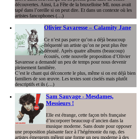
découvertes. Ainsi, La Fête de la bruxelloise ML nous avait
tapé dans l’oreille si on peut dire. Et dans un contexte où les
artistes fancophones (…)
Olivier Savaresse – Calamity Jane
Ce n’est pas parce qu’on a déjà beaucoup
fréquenté un artiste qu’on ne peut plus être
dérouté. Après quatre albums (beaucoup)
écoutés, cette nouvelle proposition d’Olivier
Savaresse a demandé un peu de temps pour nous devenir
pleinement familière.
C’est le chant qui déconcerte le plus, même si on est déjà bien
familiers de son œuvre. Les textes sont ciselés mais plutôt
descriptifs et ils (…)
Sam Sauvage - Mesdames,
Messieurs !
Elle est étrange, cette façon très française
d’incorporer beaucoup d’ancien dans la
musique moderne. Sans doute pour opposer
une proposition plaisante face à l’hégémonie du rap, des
artistes émergents mêlent une forme un peu moderne à des