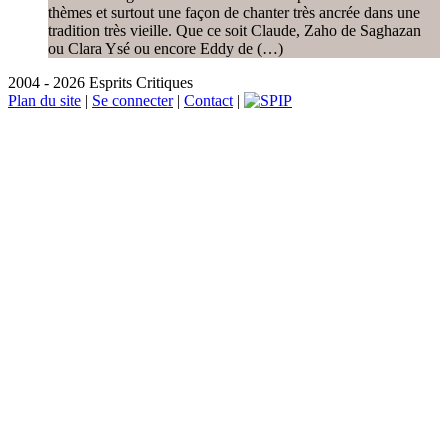
thèmes et surtout une façon de chanter très ancrée dans une
tradition très vieille. Que ce soit Claude, Zaho de Saghazan
ou Clara Ysé ou encore Eddy de (…)
2004 - 2026 Esprits Critiques
Plan du site
|
Se connecter
|
Contact
|