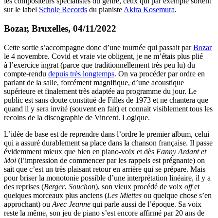
les compositeurs spécialistes du genre, ceux qui par exemple sortent
sur le label
Schole Records
du pianiste
Akira Kosemura
.
Bozar, Bruxelles, 04/11/2022
Cette sortie s’accompagne donc d’une tournée qui passait par
Bozar
le 4 novembre. Covid et vraie vie obligent, je ne m’étais plus plié
à l’exercice ingrat (parce que traditionnellement très peu lu) du
compte-rendu
depuis très longtemps
. On va procéder par ordre en
parlant de la salle, forcément magnifique, d’une acoustique
supérieure et finalement très adaptée au programme du jour. Le
public est sans doute constitué de Filles de 1973 et ne chantera que
quand il y sera invité (souvent en fait) et connait visiblement tous les
recoins de la discographie de Vincent. Logique.
L’idée de base est de reprendre dans l’ordre le premier album, celui
qui a assuré durablement sa place dans la chanson française. Il passe
évidemment mieux que bien en piano-voix et dès
Fanny Ardant et
Moi
(l’impression de commencer par les rappels est prégnante) on
sait que c’est un très plaisant retour en arrière qui se prépare. Mais
pour briser la monotonie possible d’une interprétation linéaire, il y a
des reprises (
Berger
,
Souchon
), son vieux procédé de voix
off
et
quelques morceaux plus anciens (
Les Miettes
ou quelque chose s’en
approchant) ou
Avec Jeanne
qui parle aussi de l’époque. Sa voix
reste la même, son jeu de piano s’est encore affirmé par 20 ans de