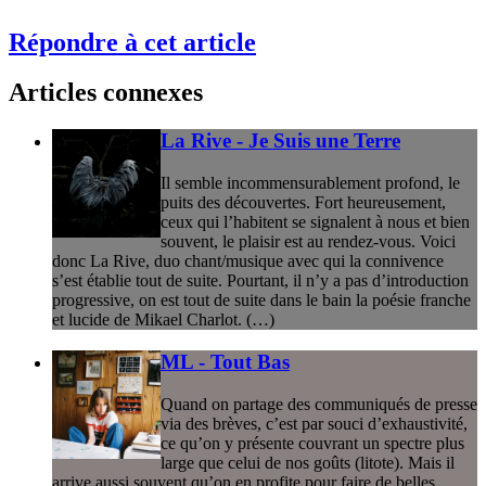
Répondre à cet article
Articles connexes
La Rive - Je Suis une Terre
Il semble incommensurablement profond, le
puits des découvertes. Fort heureusement,
ceux qui l’habitent se signalent à nous et bien
souvent, le plaisir est au rendez-vous. Voici
donc La Rive, duo chant/musique avec qui la connivence
s’est établie tout de suite. Pourtant, il n’y a pas d’introduction
progressive, on est tout de suite dans le bain la poésie franche
et lucide de Mikael Charlot. (…)
ML - Tout Bas
Quand on partage des communiqués de presse
via des brèves, c’est par souci d’exhaustivité,
ce qu’on y présente couvrant un spectre plus
large que celui de nos goûts (litote). Mais il
arrive aussi souvent qu’on en profite pour faire de belles