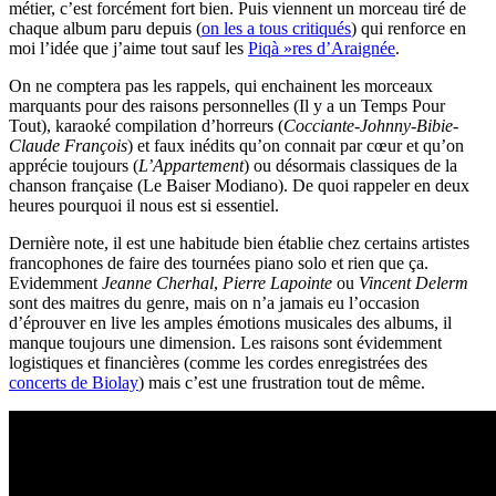
métier, c’est forcément fort bien. Puis viennent un morceau tiré de
chaque album paru depuis (
on les a tous critiqués
) qui renforce en
moi l’idée que j’aime tout sauf les
Piqà »res d’Araignée
.
On ne comptera pas les rappels, qui enchainent les morceaux
marquants pour des raisons personnelles (Il y a un Temps Pour
Tout), karaoké compilation d’horreurs (
Cocciante-Johnny-Bibie-
Claude François
) et faux inédits qu’on connait par cœur et qu’on
apprécie toujours (
L’Appartement
) ou désormais classiques de la
chanson française (Le Baiser Modiano). De quoi rappeler en deux
heures pourquoi il nous est si essentiel.
Dernière note, il est une habitude bien établie chez certains artistes
francophones de faire des tournées piano solo et rien que ça.
Evidemment
Jeanne Cherhal
,
Pierre Lapointe
ou
Vincent Delerm
sont des maitres du genre, mais on n’a jamais eu l’occasion
d’éprouver en live les amples émotions musicales des albums, il
manque toujours une dimension. Les raisons sont évidemment
logistiques et financières (comme les cordes enregistrées des
concerts de Biolay
) mais c’est une frustration tout de même.