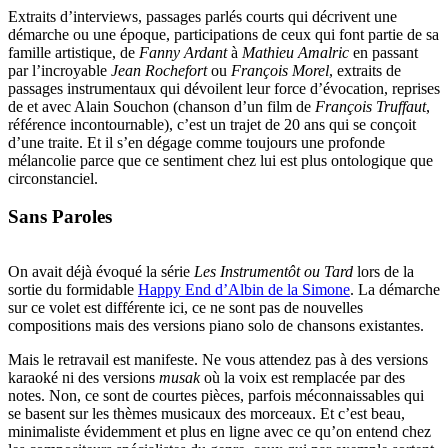
Extraits d’interviews, passages parlés courts qui décrivent une
démarche ou une époque, participations de ceux qui font partie de sa
famille artistique, de
Fanny Ardant
à
Mathieu Amalric
en passant
par l’incroyable
Jean Rochefort
ou
François Morel
, extraits de
passages instrumentaux qui dévoilent leur force d’évocation, reprises
de et avec Alain Souchon (chanson d’un film de
François Truffaut
,
référence incontournable), c’est un trajet de 20 ans qui se conçoit
d’une traite. Et il s’en dégage comme toujours une profonde
mélancolie parce que ce sentiment chez lui est plus ontologique que
circonstanciel.
Sans Paroles
On avait déjà évoqué la série
Les Instrumentôt ou Tard
lors de la
sortie du formidable
Happy End d’Albin de la Simone
. La démarche
sur ce volet est différente ici, ce ne sont pas de nouvelles
compositions mais des versions piano solo de chansons existantes.
Mais le retravail est manifeste. Ne vous attendez pas à des versions
karaoké ni des versions
musak
où la voix est remplacée par des
notes. Non, ce sont de courtes pièces, parfois méconnaissables qui
se basent sur les thèmes musicaux des morceaux. Et c’est beau,
minimaliste évidemment et plus en ligne avec ce qu’on entend chez