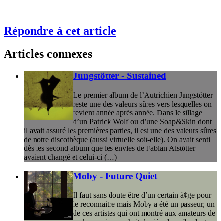
Répondre à cet article
Articles connexes
Jungstötter - Sustained
Le premier album de l’Autrichien Jungstötter
reste une des valeurs sûres vers lesquelles on
revient année après année. Dans le sillage
d’un Patrick Wolf ou d’une Soap&Skin dont
il avait assuré les premières parties, il est une des valeurs sûres
de notre discothèque (aussi virtuelle soit-elle). On avait senti
dès les second album que les envies de Fabian Alstötter
avaient changé et celui-ci (…)
Moby - Future Quiet
Il faut sans doute être d’un certain à¢ge pour
le reconnaitre mais Moby a été un passeur, un
de ces artistes qui ont montré aux amateurs de