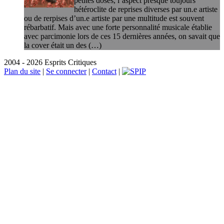
petites doses, l’aspect presque toujours
hétéroclite de reprises diverses par un.e artiste
ou de rerpises d’un.e artiste par une multitude est souvent
rébarbatif. Mais avec une forte personnalité musicale établie
avec parcimonie lors de ces 15 dernières années, on savait que
la cover était un des (…)
2004 - 2026 Esprits Critiques
Plan du site
|
Se connecter
|
Contact
|