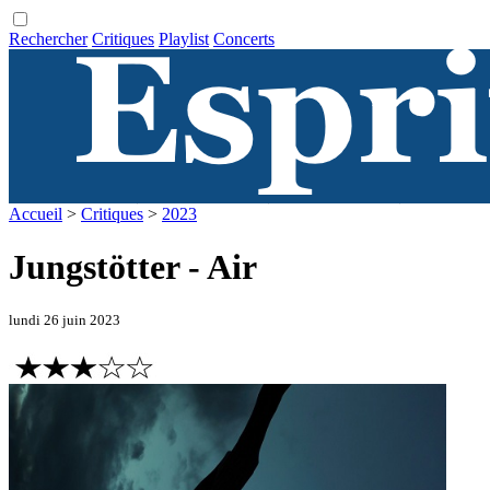
Rechercher
Critiques
Playlist
Concerts
Accueil
>
Critiques
>
2023
Jungstötter - Air
lundi 26 juin 2023