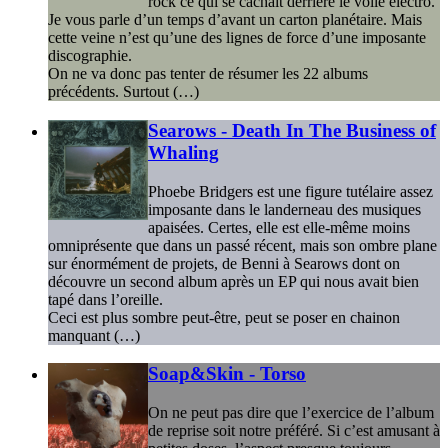
rock ce qui se cachait derrière le voile electro.
Je vous parle d’un temps d’avant un carton planétaire. Mais
cette veine n’est qu’une des lignes de force d’une imposante
discographie.
On ne va donc pas tenter de résumer les 22 albums
précédents. Surtout (…)
Searows - Death In The Business of
Whaling
Phoebe Bridgers est une figure tutélaire assez
imposante dans le landerneau des musiques
apaisées. Certes, elle est elle-même moins
omniprésente que dans un passé récent, mais son ombre plane
sur énormément de projets, de Benni à Searows dont on
découvre un second album après un EP qui nous avait bien
tapé dans l’oreille.
Ceci est plus sombre peut-être, peut se poser en chainon
manquant (…)
Soap&Skin - Torso
On ne peut pas dire que l’exercice de l’album
de reprise soit notre préféré. Si c’est amusant à