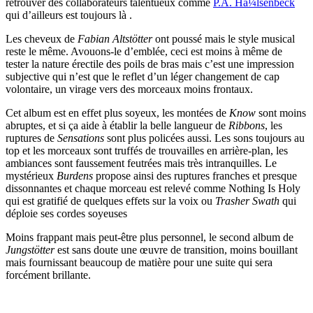
retrouver des collaborateurs talentueux comme
P.A. Hà¼lsenbeck
qui d’ailleurs est toujours là .
Les cheveux de
Fabian Altstötter
ont poussé mais le style musical
reste le même. Avouons-le d’emblée, ceci est moins à même de
tester la nature érectile des poils de bras mais c’est une impression
subjective qui n’est que le reflet d’un léger changement de cap
volontaire, un virage vers des morceaux moins frontaux.
Cet album est en effet plus soyeux, les montées de
Know
sont moins
abruptes, et si ça aide à établir la belle langueur de
Ribbons
, les
ruptures de
Sensations
sont plus policées aussi. Les sons toujours au
top et les morceaux sont truffés de trouvailles en arrière-plan, les
ambiances sont faussement feutrées mais très intranquilles. Le
mystérieux
Burdens
propose ainsi des ruptures franches et presque
dissonnantes et chaque morceau est relevé comme Nothing Is Holy
qui est gratifié de quelques effets sur la voix ou
Trasher Swath
qui
déploie ses cordes soyeuses
Moins frappant mais peut-être plus personnel, le second album de
Jungstötter
est sans doute une œuvre de transition, moins bouillant
mais fournissant beaucoup de matière pour une suite qui sera
forcément brillante.