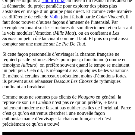
On pense toujours à
Thom Yorke
au niveau du résultat mais aussi de
la démarche, du projet parallèle pour explorer des pistes plus
abstraites en marge d’un groupe plus direct. Et comme cette manière
est différente de celle de
Volin
(dont faisait partie
Colin Vincent
), il
faut donc trouver d’autres façons d’amener de l’intensité. Par
exemple en jouant sur les structures du son directement et en laissant
la voix moduler l’émotion (
Mille Mots
), ou en conférant à
Les
Sirènes
un petit côté lancinant comme il faut. Et puis on peut aussi
compter sur une montée sur
Le Pic De Tout
.
Si cette façon personnelle d’envisager la chanson française ne
requiert pas de rythmes élevés pour que ça fonctionne (comme en
témoigne
Ailleurs
), on préfère souvent quand le tempo se maintient
un petit peu. Cela dit, ils ménagent aussi quelques belles variations.
Et même si certains morceaux présentent moins d’émotions fortes,
ils peuvent aussi rehausser
Dessous Les Choses
de rythmiques
confinant au breakbeat.
Comme nous ne sommes pas clients de
Nougaro
en général, la
reprise de son
Le Cinéma
n’est pas ce qu’on préfère, le beau
traitement moderne ne faisant pas oublier les tics de l’original. Parce
c’est ça qu’on est venus chercher i une nouvelle façon
enthousiasmante d’envisager la chanson française et c’est
précisément ce qu’on a trouvé.