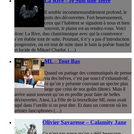
La Rive - Je Suis une Terre
Il semble incommensurablement profond, le
puits des découvertes. Fort heureusement,
ceux qui l’habitent se signalent à nous et bien
souvent, le plaisir est au rendez-vous. Voici
donc La Rive, duo chant/musique avec qui la connivence
s’est établie tout de suite. Pourtant, il n’y a pas d’introduction
progressive, on est tout de suite dans le bain la poésie franche
et lucide de Mikael Charlot. (…)
ML - Tout Bas
Quand on partage des communiqués de presse
via des brèves, c’est par souci d’exhaustivité,
ce qu’on y présente couvrant un spectre plus
large que celui de nos goûts (litote). Mais il
arrive aussi souvent qu’on en profite pour faire de belles
découvertes. Ainsi, La Fête de la bruxelloise ML nous avait
tapé dans l’oreille si on peut dire. Et dans un contexte où les
artistes fancophones (…)
Olivier Savaresse – Calamity Jane
Ce n’est pas parce qu’on a déjà beaucoup