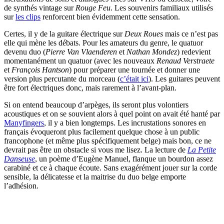
de synthés vintage sur
Rouge Feu
. Les souvenirs familiaux utilisés
sur
les clips
renforcent bien évidemment cette sensation.
Certes, il y de la guitare électrique sur
Deux Roues
mais ce n’est pas
elle qui mène les débats. Pour les amateurs du genre, le quatuor
devenu duo (
Pierre Van Vlaenderen
et
Nathan Mondez
) redevient
momentanément un quatuor (avec les nouveaux
Renaud Verstraete
et
François Hantson
) pour préparer une tournée et donner une
version plus percutante du morceau (
c’était ici
). Les guitares peuvent
être fort électriques donc, mais rarement à l’avant-plan.
Si on entend beaucoup d’arpèges, ils seront plus volontiers
acoustiques et on se souvient alors à quel point on avait été hanté par
Manyfingers
, il y a bien longtemps. Les incrustations sonores en
français évoqueront plus facilement quelque chose à un public
francophone (et même plus spécifiquement belge) mais bon, ce ne
devrait pas être un obstacle si vous me lisez. La lecture de
La Petite
Danseuse
, un poème d’Eugène Manuel, flanque un bourdon assez
carabiné et ce à chaque écoute. Sans exagérément jouer sur la corde
sensible, la délicatesse et la maitrise du duo belge emporte
l’adhésion.