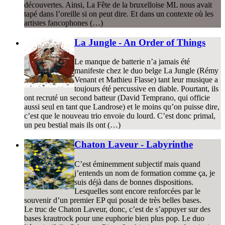
découvertes. Ainsi, La Fête de la bruxelloise ML nous avait
tapé dans l’oreille si on peut dire. Et dans un contexte où les
artistes fancophones (…)
La Jungle - An Order of Things
Le manque de batterie n’a jamais été
manifeste chez le duo belge La Jungle (Rémy
Venant et Mathieu Flasse) tant leur musique a
toujours été percussive en diable. Pourtant, ils
ont recruté un second batteur (David Temprano, qui officie
aussi seul en tant que Landrose) et le moins qu’on puisse dire,
c’est que le nouveau trio envoie du lourd. C’est donc primal,
un peu bestial mais ils ont (…)
Chaton Laveur - Labyrinthe
C’est éminemment subjectif mais quand
j’entends un nom de formation comme ça, je
suis déjà dans de bonnes dispositions.
Lesquelles sont encore renforcées par le
souvenir d’un premier EP qui posait de très belles bases.
Le truc de Chaton Laveur, donc, c’est de s’appuyer sur des
bases krautrock pour une euphorie bien plus pop. Le duo