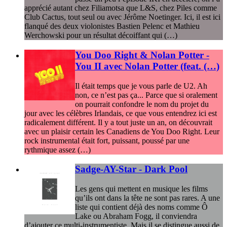
apprécié autant chez Filiamotsa que L&S, chez Piles comme
Club Cactus, tout seul ou avec Jérôme Noetinger. Ici, il est ici
flanqué des deux violonistes Bastien Pelenc et Mathieu
Werchowski pour un résultat décoiffant qui (…)
You Doo Right & Nolan Potter -
You II avec Nolan Potter (feat. (…)
Il était temps que je vous parle de U2. Ah
non, ce n’est pas ça... Parce que si oralement
on pourrait confondre le nom du projet du
jour avec les célèbres Irlandais, ce que vous entendrez ici est
radicalement différent. Il y a tout juste un an, on découvrait
avec un plaisir certain les Canadiens de You Doo Right. Leur
rock instrumental était fort, puissant, poussé par une
rythmique assez (…)
Sadge-AY-Star - Dark Pool
Les gens qui mettent en musique les films
qu’ils ont dans la tête ne sont pas rares. A une
liste qui contient déjà des noms comme Ô
Lake ou Abraham Fogg, il conviendra
d’ajouter ce multi-instrumentiste. Mais il se distingue aussi de