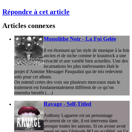
Répondre à cet article
Articles connexes
Monolithe Noir - La Foi Gelée
Il est étonnant qu’un style de musique à la fois
ancien et de niche comme le krautrock a une
vivacité et une variété bien actuelles. Une des
incarnations les plus intéressantes était le
projet d’Antoine Messager Pasqualini qui de trio redevient
solo pour cet album.
On entend certes des voix sur plusieurs morceaux mais le
traitement est fondamentalement différent de ce qu’on
entendra bientôt (…)
Ravage - Self-Titled
Anthony Laguerre est un personnage
récurrent de ce site, il est intervenu dans
presque toutes les saisons. Si on avoue avoir
passé un peu l’épisode IKI en accéléré, on l’a