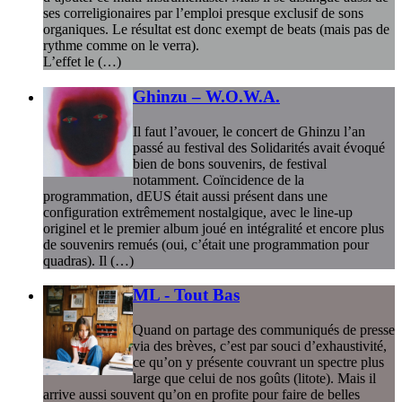
ses correligionaires par l’emploi presque exclusif de sons
organiques. Le résultat est donc exempt de beats (mais pas de
rythme comme on le verra).
L’effet le (…)
Ghinzu – W.O.W.A.
Il faut l’avouer, le concert de Ghinzu l’an
passé au festival des Solidarités avait évoqué
bien de bons souvenirs, de festival
notamment. Coïncidence de la
programmation, dEUS était aussi présent dans une
configuration extrêmement nostalgique, avec le line-up
originel et le premier album joué en intégralité et encore plus
de souvenirs remués (oui, c’était une programmation pour
quadras). Il (…)
ML - Tout Bas
Quand on partage des communiqués de presse
via des brèves, c’est par souci d’exhaustivité,
ce qu’on y présente couvrant un spectre plus
large que celui de nos goûts (litote). Mais il
arrive aussi souvent qu’on en profite pour faire de belles