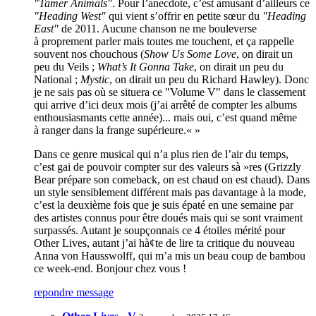
"Tamer Animals"
. Pour l’anecdote, c’est amusant d’ailleurs ce
"Heading West"
qui vient s’offrir en petite sœur du
"Heading
East"
de 2011. Aucune chanson ne me bouleverse
à proprement parler mais toutes me touchent, et ça rappelle
souvent nos chouchous (
Show Us Some Love
, on dirait un
peu du Veils ;
What’s It Gonna Take
, on dirait un peu du
National ;
Mystic
, on dirait un peu du Richard Hawley). Donc
je ne sais pas où se situera ce "Volume V" dans le classement
qui arrive d’ici deux mois (j’ai arrêté de compter les albums
enthousiasmants cette année)... mais oui, c’est quand même
à ranger dans la frange supérieure.« »
Dans ce genre musical qui n’a plus rien de l’air du temps,
c’est gai de pouvoir compter sur des valeurs sà »res (Grizzly
Bear prépare son comeback, on est chaud on est chaud). Dans
un style sensiblement différent mais pas davantage à la mode,
c’est la deuxième fois que je suis épaté en une semaine par
des artistes connus pour être doués mais qui se sont vraiment
surpassés. Autant je soupçonnais ce 4 étoiles mérité pour
Other Lives, autant j’ai hà¢te de lire ta critique du nouveau
Anna von Hausswolff, qui m’a mis un beau coup de bambou
ce week-end. Bonjour chez vous !
repondre message