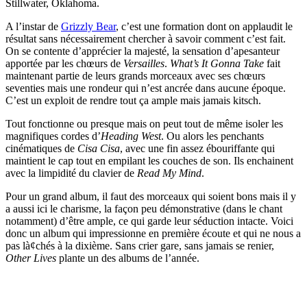
Stillwater, Oklahoma.
A l’instar de
Grizzly Bear
, c’est une formation dont on applaudit le
résultat sans nécessairement chercher à savoir comment c’est fait.
On se contente d’apprécier la majesté, la sensation d’apesanteur
apportée par les chœurs de
Versailles
.
What’s It Gonna Take
fait
maintenant partie de leurs grands morceaux avec ses chœurs
seventies mais une rondeur qui n’est ancrée dans aucune époque.
C’est un exploit de rendre tout ça ample mais jamais kitsch.
Tout fonctionne ou presque mais on peut tout de même isoler les
magnifiques cordes d’
Heading West
. Ou alors les penchants
cinématiques de
Cisa Cisa
, avec une fin assez ébouriffante qui
maintient le cap tout en empilant les couches de son. Ils enchainent
avec la limpidité du clavier de
Read My Mind
.
Pour un grand album, il faut des morceaux qui soient bons mais il y
a aussi ici le charisme, la façon peu démonstrative (dans le chant
notamment) d’être ample, ce qui garde leur séduction intacte. Voici
donc un album qui impressionne en première écoute et qui ne nous a
pas là¢chés à la dixième. Sans crier gare, sans jamais se renier,
Other Lives
plante un des albums de l’année.