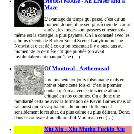
Modest Mouse - An Eraser and a
Maze
L’avantage du temps qui passe, c’est qu’un
moment donné, il ne sert plus à rien de ’courir
après’, les modes sont passées et rester soi-
même est la stratégie la plus payante. On l’a constaté avec les
albums récents de Broken Social Scene, Ladytron ou The
Notwist et c’est déjà ce qu’on ressentait il y a onze ans au
moment de la dernière critique publiée (on avait
involontairement manqué The (…)
Of Montreal - Aethermead
Une pochette toujours foisonnante mais en
noir et blanc cette fois-ci, c’est le premier
contact qu’on a avec ce treizième album
critiqué en nos colonnes. On a donc une
familiarité certaine avec la formation de Kevin Barnes mais on
sait aussi que ses aspirations du moment influencent
sensiblement le résultat, du plus calme au plus délirant. Donc,
dans le contexte d’un album d’of Montreal, ceci (…)
Xiu Xiu - Xiu Mutha Fuckin Xiu