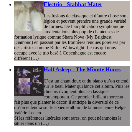
Electrio - Stabbat Mater
Les fusions de classique et d’autre chose sont
légion et peuvent prendre une grande variété
de formes. De l’amplification symphonique
aux tentations plus pop de chanteuses de
formation lyrique comme Shara Nova (My Brightest
Diamond) en passant par les frontières rendues poreuses par
des artistes comme Rufus Wainwright. Le cas qui nous
occupe avec le trio basé à Copenhague est encore
différent (…)
Half Asleep - The Minute Hours
C’est un chant doux et du piano qu’on entend
sur le beau Mater qui lance cet album. Puis les
choeurs évoquent plus le classique
contemporain. Ce premier brillant morceau
fait plus que planter le décor, il anticipe la diversité de ce
qu’on entendra sur le sixième album de la musicienne Belge
Valérie Leclerc.
Si les références littérales sont rares, on peut néanmoins la
situer dans un (…)