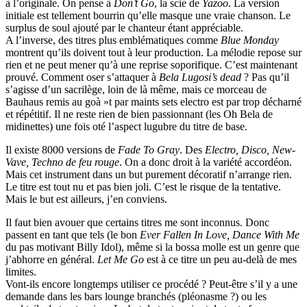
à l’originale. On pense à
Don’t Go
, la scie de
Yazoo
. La version
initiale est tellement bourrin qu’elle masque une vraie chanson. Le
surplus de soul ajouté par le chanteur étant appréciable.
A l’inverse, des titres plus emblématiques comme
Blue Monday
montrent qu’ils doivent tout à leur production. La mélodie repose sur
rien et ne peut mener qu’à une reprise soporifique. C’est maintenant
prouvé. Comment oser s’attaquer à
Bela Lugosi’s dead
? Pas qu’il
s’agisse d’un sacrilège, loin de là même, mais ce morceau de
Bauhaus remis au goà »t par maints sets electro est par trop décharné
et répétitif. Il ne reste rien de bien passionnant (les Oh Bela de
midinettes) une fois oté l’aspect lugubre du titre de base.
Il existe 8000 versions de
Fade To Gray
. Des
Electro, Disco, New-
Vave, Techno de feu rouge
. On a donc droit à la variété accordéon.
Mais cet instrument dans un but purement décoratif n’arrange rien.
Le titre est tout nu et pas bien joli. C’est le risque de la tentative.
Mais le but est ailleurs, j’en conviens.
Il faut bien avouer que certains titres me sont inconnus. Donc
passent en tant que tels (le bon
Ever Fallen In Love, Dance With Me
du pas motivant Billy Idol), même si la bossa molle est un genre que
j’abhorre en général.
Let Me Go
est à ce titre un peu au-delà de mes
limites.
Vont-ils encore longtemps utiliser ce procédé ? Peut-être s’il y a une
demande dans les bars lounge branchés (pléonasme ?) ou les