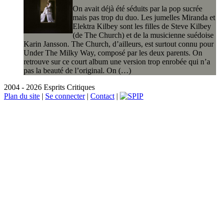
On avait déjà été séduits par la pop sucrée
mais pas trop du duo. Les jumelles Miranda et
Elektra Kilbey sont les filles de Steve Kilbey
(de The Church) et de la musicienne suédoise
Karin Jansson. The Church, d’ailleurs, est surtout connu pour
Under The Milky Way, composé par les deux parents. On
retrouve sur ce court album une version trop enrobée qui n’a
pas la beauté de l’original. On (…)
2004 - 2026 Esprits Critiques
Plan du site
|
Se connecter
|
Contact
|