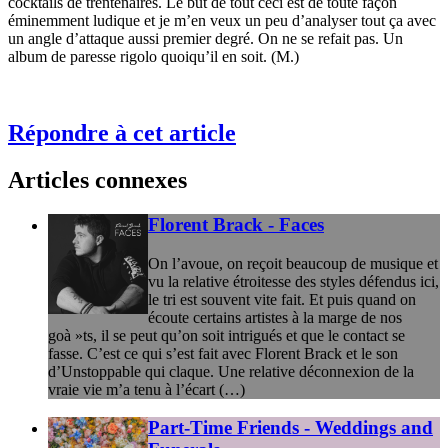
cocktails de trentenaires. Le but de tout ceci est de toute façon
éminemment ludique et je m’en veux un peu d’analyser tout ça avec
un angle d’attaque aussi premier degré. On ne se refait pas. Un
album de paresse rigolo quoiqu’il en soit. (M.)
Répondre à cet article
Articles connexes
Florent Brack - Faces
On l’avoue, on reçoit beaucoup de musique et
vu la relative étroitesse des styles défendus ici,
le tri est souvent vite fait. Et puis quand on
écoute certains artistes à la marge de nos
goà »ts, il se peut qu’on soit intrigués et que le contact se
fasse. C’est ce qui s’est fait avec Florent Brack et le son
d’Unstoppable qui claque. Une relative déconnexion de la
vraie vie m’a tenu à l’écart (…)
Part-Time Friends - Weddings and