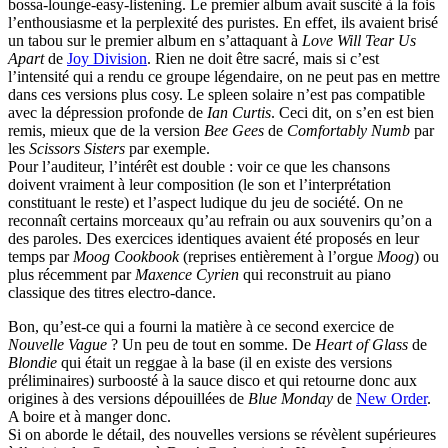
bossa-lounge-easy-listening. Le premier album avait suscité à la fois
l’enthousiasme et la perplexité des puristes. En effet, ils avaient brisé
un tabou sur le premier album en s’attaquant à
Love Will Tear Us
Apart
de
Joy Division
. Rien ne doit être sacré, mais si c’est
l’intensité qui a rendu ce groupe légendaire, on ne peut pas en mettre
dans ces versions plus cosy. Le spleen solaire n’est pas compatible
avec la dépression profonde de
Ian Curtis
. Ceci dit, on s’en est bien
remis, mieux que de la version
Bee Gees
de
Comfortably Numb
par
les
Scissors Sisters
par exemple.
Pour l’auditeur, l’intérêt est double : voir ce que les chansons
doivent vraiment à leur composition (le son et l’interprétation
constituant le reste) et l’aspect ludique du jeu de société. On ne
reconnaît certains morceaux qu’au refrain ou aux souvenirs qu’on a
des paroles. Des exercices identiques avaient été proposés en leur
temps par
Moog Cookbook
(reprises entièrement à l’orgue
Moog
) ou
plus récemment par
Maxence Cyrien
qui reconstruit au piano
classique des titres electro-dance.
Bon, qu’est-ce qui a fourni la matière à ce second exercice de
Nouvelle Vague
? Un peu de tout en somme. De
Heart of Glass
de
Blondie
qui était un reggae à la base (il en existe des versions
préliminaires) surboosté à la sauce disco et qui retourne donc aux
origines à des versions dépouillées de
Blue Monday
de
New Order
.
A boire et à manger donc.
Si on aborde le détail, des nouvelles versions se révèlent supérieures