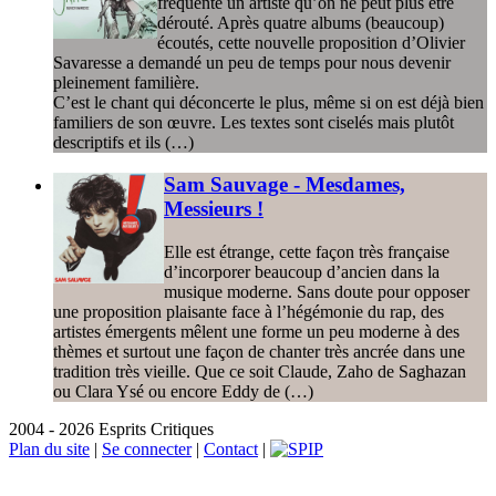
fréquenté un artiste qu’on ne peut plus être
dérouté. Après quatre albums (beaucoup)
écoutés, cette nouvelle proposition d’Olivier
Savaresse a demandé un peu de temps pour nous devenir
pleinement familière.
C’est le chant qui déconcerte le plus, même si on est déjà bien
familiers de son œuvre. Les textes sont ciselés mais plutôt
descriptifs et ils (…)
Sam Sauvage - Mesdames,
Messieurs !
Elle est étrange, cette façon très française
d’incorporer beaucoup d’ancien dans la
musique moderne. Sans doute pour opposer
une proposition plaisante face à l’hégémonie du rap, des
artistes émergents mêlent une forme un peu moderne à des
thèmes et surtout une façon de chanter très ancrée dans une
tradition très vieille. Que ce soit Claude, Zaho de Saghazan
ou Clara Ysé ou encore Eddy de (…)
2004 - 2026 Esprits Critiques
Plan du site
|
Se connecter
|
Contact
|