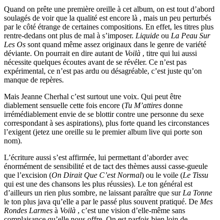
Quand on prête une première oreille à cet album, on est tout d’abord
soulagés de voir que la qualité est encore là , mais un peu perturbés
par le côté étrange de certaines compositions. En effet, les titres plus
rentre-dedans ont plus de mal à s’imposer.
Liquide
ou
La Peau Sur
Les Os
sont quand même assez originaux dans le genre de variété
déviante. On pourrait en dire autant de
Voilà
, titre qui lui aussi
nécessite quelques écoutes avant de se révéler. Ce n’est pas
expérimental, ce n’est pas ardu ou désagréable, c’est juste qu’on
manque de repères.
Mais Jeanne Cherhal c’est surtout une voix. Qui peut être
diablement sensuelle cette fois encore (
Tu M’attires
donne
irrémédiablement envie de se blottir contre une personne du sexe
correspondant à ses aspirations), plus forte quand les circonstances
l’exigent (jetez une oreille su le premier album live qui porte son
nom).
L’écriture aussi s’est affirmée, lui permettant d’aborder avec
énormément de sensibilité et de tact des thèmes aussi casse-gueule
que l’excision (
On Dirait Que C’est Normal
) ou le voile (
Le Tissu
qui est une des chansons les plus réussies). Le ton général est
d’ailleurs un rien plus sombre, ne laissant paraître que sur
La Tonne
le ton plus java qu’elle a par le passé plus souvent pratiqué. De
Mes
Rondes Larmes
à
Voilà
, c’est une vision d’elle-même sans
complaisance qu’elle nous offre. On est parfois bien loin de