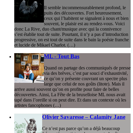
Il semble incommensurablement profond, le
puits des découvertes. Fort heureusement,
ceux qui l’habitent se signalent à nous et bien
souvent, le plaisir est au rendez-vous. Voici
donc La Rive, duo chant/musique avec qui la connivence
s’est établie tout de suite. Pourtant, il n’y a pas d’introduction
progressive, on est tout de suite dans le bain la poésie franche
et lucide de Mikael Charlot. (…)
ML - Tout Bas
Quand on partage des communiqués de presse
via des brèves, c’est par souci d’exhaustivité,
ce qu’on y présente couvrant un spectre plus
large que celui de nos goûts (litote). Mais il
arrive aussi souvent qu’on en profite pour faire de belles
découvertes. Ainsi, La Fête de la bruxelloise ML nous avait
tapé dans l’oreille si on peut dire. Et dans un contexte où les
artistes fancophones (…)
Olivier Savaresse – Calamity Jane
Ce n’est pas parce qu’on a déjà beaucoup