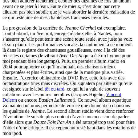
très bien adhérer facilement, écouter des dizaines de fois un album
avant de se jeter à l’eau. Faute de mieux, c’est donc par cette
allusion pas bien subtile que je vais aborder la dernière réalisation de
ce qui reste une de mes chanteuses françaises favorites.
La progression de la carrière de
Jeanne Cherha
l est exemplaire.
Tout d’abord, un
live
brut, enregistré chez elle, à Nantes, pour
s’assurer qu’elle peut tenir une scène toute seule, avec juste sa voix
et son piano. Les performances vocales la cantonnent à ce moment-
là dans le registre des chanteuses gouailleuses, avec à la clé des
réussites certaines (le vibrant
Avec Des Si
qui a été un hymne pour
moi pendant bien longtemps). Puis, un premier album studio en
2004 pour apporter ce qu’il manquait, des chansons mieux
charpentées et plus écrites, ainsi que de la musique plus variée.
Ensuite, l’exercice obligatoire du DVD live, cette fois avec des
orchestrations fines mais discrètes. On signalera par ailleurs qu’elle
est signée sur le label
tôt ou tard
, ce qui lui a valu de souvent
collaborer avec les autres membres (Jacques Higelin,
Vincent
Delerm
ou encore
Bastien Lallement)
. Ce nouvel album aquatique
va maintenant nous permettre de voir ce que donnent en chansons
les qualités de
Jeanne
. Le second album studio vient donc renforcer
l’évolution. Je suis de plus content d’avoir une occasion de parler
d’elle alors que
Douze Fois Par An
a été rattrapé trop tard pour faire
l’objet d’une critique. Il est cependant resté haut dans les rotations de
mon ipod.