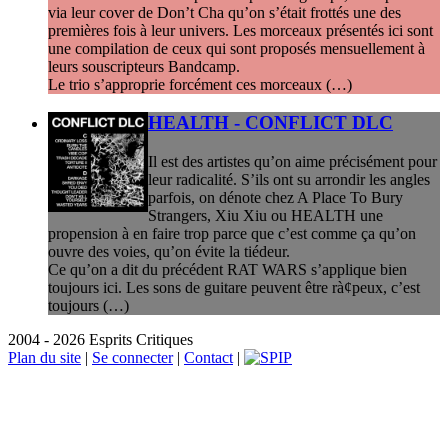
via leur cover de Don’t Cha qu’on s’était frottés une des
premières fois à leur univers. Les morceaux présentés ici sont
une compilation de ceux qui sont proposés mensuellement à
leurs souscripteurs Bandcamp.
Le trio s’approprie forcément ces morceaux (…)
HEALTH - CONFLICT DLC
Il est des artistes qu’on aime précisément pour
leur radicalité. S’ils ont su arrondir les angles
parfois, on dénote chez A Place To Bury
Strangers, Xiu Xiu ou HEALTH une
propension à en faire trop parce que c’est comme ça qu’on
ouvre des voies, qu’on évite la tiédeur.
Ce qu’on a dit du précédent RAT WARS s’applique bien
toujours ici. Les sons de guitare peuvent être rà¢peux, c’est
toujours (…)
2004 - 2026 Esprits Critiques
Plan du site
|
Se connecter
|
Contact
|