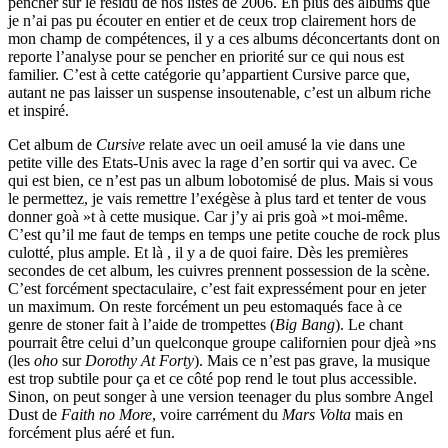
pencher sur le résidu de nos listes de 2006. En plus des albums que
je n’ai pas pu écouter en entier et de ceux trop clairement hors de
mon champ de compétences, il y a ces albums déconcertants dont on
reporte l’analyse pour se pencher en priorité sur ce qui nous est
familier. C’est à cette catégorie qu’appartient Cursive parce que,
autant ne pas laisser un suspense insoutenable, c’est un album riche
et inspiré.
Cet album de
Cursive
relate avec un oeil amusé la vie dans une
petite ville des Etats-Unis avec la rage d’en sortir qui va avec. Ce
qui est bien, ce n’est pas un album lobotomisé de plus. Mais si vous
le permettez, je vais remettre l’exégèse à plus tard et tenter de vous
donner goà »t à cette musique. Car j’y ai pris goà »t moi-même.
C’est qu’il me faut de temps en temps une petite couche de rock plus
culotté, plus ample. Et là , il y a de quoi faire. Dès les premières
secondes de cet album, les cuivres prennent possession de la scène.
C’est forcément spectaculaire, c’est fait expressément pour en jeter
un maximum. On reste forcément un peu estomaqués face à ce
genre de stoner fait à l’aide de trompettes (
Big Bang
). Le chant
pourrait être celui d’un quelconque groupe californien pour djeà »ns
(les
oho
sur
Dorothy At Forty
). Mais ce n’est pas grave, la musique
est trop subtile pour ça et ce côté pop rend le tout plus accessible.
Sinon, on peut songer à une version teenager du plus sombre Angel
Dust de
Faith no More
, voire carrément du
Mars Volta
mais en
forcément plus aéré et fun.