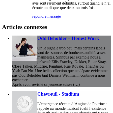
avis sont rarement définitifs, surtout quand je n’ai
écouté un disque que deux ou trois fois.
repondre message
Articles connexes
Odd Beholder – Honest Work
On le signale trop peu, mais certains labels
sont des sources de bonheurs auditifs assez
manifestes. Sinnbus par exemple nous a
présenté Eilis Frawley, Dekker, Einar Stray,
Close Talker, Mildfire, Painting, Rue Royale, The/Das ou
Yeah But No. Une belle collection que ne dépare évidemment
pas Odd Beholder tant Daniela Weinmann continue à nous
enchanter.
Après avoir revisité sa jeunesse suisse (…)
Chevreuil - Stadium
L’émergence récente d’Angine de Poitrine a
rappelé au monde musical ébahi l’existence
du math-rock et des noms claqués qui y sont