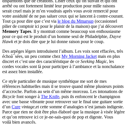
disparitions que de créations. Lister ceux qu’on suivait et qui ont
arrêté ou ont fortement limité leur production pour mille raisons
serait cruel mais je m’en voudrais après vous avoir remercié pour
votre assiduité de ne pas saluer ceux qui se lancent à contre-courant.
Tout ça pour dire que c’est via
le blog du Mmarsup
(occasionnel
pilier de comptoir ici pour le plaisir de la maison) que j’ai découvert
Memory Tapes
. Il y montrait comme beaucoup son enthousiasme
pour ce qui est le produit d’un homme seul de Philadelphie,
Dayve
Hawk
et je dois dire que je lui donne raison pour le coup.
Des arpèges légers introduisent l’album. Les voix sont effacées, très
échoà¯sées, un peu comme chez
My Morning Jacket
mais en plus
discret et c’est une des caractéristique de ce
Seeking Magic
, les
cordes vocales sont là pour participer à l’ambiance et la nonchalance
est assez bien installée.
Ce style particulier de musique synthétique me sort de mes
références habituelles mais il se trouve quand même plusieurs points
d’accroche. Parfois au sein d’un même morceau. Les intonations de
Bicycle
font songer à
The Knife
, puis ils enfoncent le champignon
avec une basse vibrante pour retrouver sur le final une guitare sortie
d’un
Cure
vintage
,et cette somme d’analogies n’est jamais indigeste.
Parce que rien ne doit être plus élaboré que la musique à visée légère
et qu’on retrouve ici ce je-ne-sais-quoi de pop et digeste. Vous
voilà bien avancés.