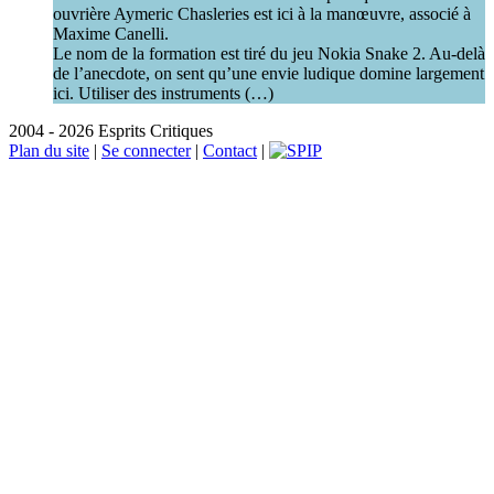
ouvrière Aymeric Chasleries est ici à la manœuvre, associé à
Maxime Canelli.
Le nom de la formation est tiré du jeu Nokia Snake 2. Au-delà
de l’anecdote, on sent qu’une envie ludique domine largement
ici. Utiliser des instruments (…)
2004 - 2026 Esprits Critiques
Plan du site
|
Se connecter
|
Contact
|