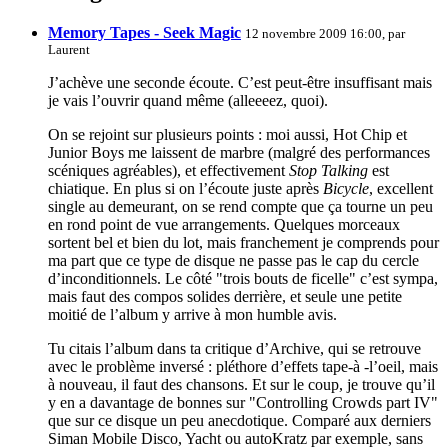
Memory Tapes - Seek Magic
12 novembre 2009 16:00, par
Laurent
J’achève une seconde écoute. C’est peut-être insuffisant mais
je vais l’ouvrir quand même (alleeeez, quoi).
On se rejoint sur plusieurs points : moi aussi, Hot Chip et
Junior Boys me laissent de marbre (malgré des performances
scéniques agréables), et effectivement
Stop Talking
est
chiatique. En plus si on l’écoute juste après
Bicycle
, excellent
single au demeurant, on se rend compte que ça tourne un peu
en rond point de vue arrangements. Quelques morceaux
sortent bel et bien du lot, mais franchement je comprends pour
ma part que ce type de disque ne passe pas le cap du cercle
d’inconditionnels. Le côté "trois bouts de ficelle" c’est sympa,
mais faut des compos solides derrière, et seule une petite
moitié de l’album y arrive à mon humble avis.
Tu citais l’album dans ta critique d’Archive, qui se retrouve
avec le problème inversé : pléthore d’effets tape-à -l’oeil, mais
à nouveau, il faut des chansons. Et sur le coup, je trouve qu’il
y en a davantage de bonnes sur "Controlling Crowds part IV"
que sur ce disque un peu anecdotique. Comparé aux derniers
Siman Mobile Disco, Yacht ou autoKratz par exemple, sans