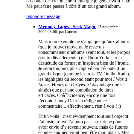
n’écouter de Tv On The Radio que je génial Wolf Like
Me peut faire passer à côté d’un tout grand album.
repondre message
Memory Tapes - Seek Magic
15 novembre
2009 08:00, par
Laurent
Mais mon exemple ne s’applique qu’aux albums
(que je trouve) moyens. Je reste un
consommateur d’albums avant tout, et les propos
(contredits / démentis) de Thom Yorke sur la
désuétude du format m’inspirent bien de l’ironie.
Je serai toujours plus captivé par l’écoute d’un
grand disque (comme les trois TV On the Radio,
les highlights du second étant pour moi
I Was a
Lover
,
Hours
ou
Dirtywhirl
davantage que le
single) que par une compilation de titres
efficaces. Coà¯ncidence, encore une fois :
j’écoute Loney Dear en rédigeant ce
commentaire... effectivement, rien à voir ! ;)
Enfin voilà , c’est évidemment tout sauf objectif,
j’ai juste trouvé l’album pas assez riche pour
avoir envie d’y revenir souvent, mais de futures
écoutes augmenteront peut-être mon plaisir. Mes