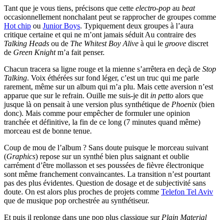
Tant que je vous tiens, précisons que cette
electro-pop
au
beat
occasionnellement nonchalant peut se rapprocher de groupes comme
Hot chip
ou
Junior Boys
. Typiquement deux groupes à l’aura
critique certaine et qui ne m’ont jamais séduit Au contraire des
Talking Heads
ou de
The Whitest Boy Alive
à qui le
groove
discret
de
Green Knight
m’a fait penser.
Chacun tracera sa ligne rouge et la mienne s’arrêtera en deçà de
Stop
Talking
. Voix éthérées sur fond léger, c’est un truc qui me parle
rarement, même sur un album qui m’a plu. Mais cette aversion n’est
apparue que sur le refrain. Ouille me suis-je dit
in petto
alors que
jusque là on pensait à une version plus synthétique de
Phoenix
(bien
donc). Mais comme pour empêcher de formuler une opinion
tranchée et définitive, la fin de ce long (7 minutes quand même)
morceau est de bonne tenue.
Coup de mou de l’album ? Sans doute puisque le morceau suivant
(
Graphics
) repose sur un synthé bien plus saignant et oublie
carrément d’être mollasson et ses poussées de fièvre électronique
sont même franchement convaincantes. La transition n’est pourtant
pas des plus évidentes. Question de dosage et de subjectivité sans
doute. On est alors plus proches de projets comme
Telefon Tel Aviv
que de musique pop orchestrée au synthétiseur.
Et puis il replonge dans une pop plus classique sur
Plain Material