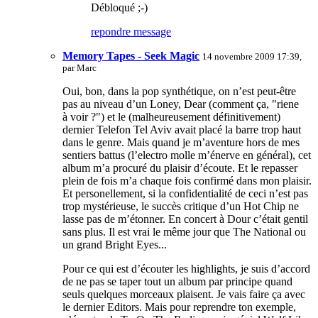
Débloqué ;-)
repondre message
Memory Tapes - Seek Magic
14 novembre 2009 17:39,
par
Marc
Oui, bon, dans la pop synthétique, on n’est peut-être
pas au niveau d’un Loney, Dear (comment ça, "riene
à voir ?") et le (malheureusement définitivement)
dernier Telefon Tel Aviv avait placé la barre trop haut
dans le genre. Mais quand je m’aventure hors de mes
sentiers battus (l’electro molle m’énerve en général), cet
album m’a procuré du plaisir d’écoute. Et le repasser
plein de fois m’a chaque fois confirmé dans mon plaisir.
Et personellement, si la confidentialité de ceci n’est pas
trop mystérieuse, le succès critique d’un Hot Chip ne
lasse pas de m’étonner. En concert à Dour c’était gentil
sans plus. Il est vrai le même jour que The National ou
un grand Bright Eyes...
Pour ce qui est d’écouter les highlights, je suis d’accord
de ne pas se taper tout un album par principe quand
seuls quelques morceaux plaisent. Je vais faire ça avec
le dernier Editors. Mais pour reprendre ton exemple,