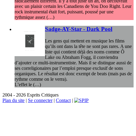
radicalement différent. Il y a tout juste un an, on découvrait
avec un plaisir certain les Canadiens de You Doo Right. Leur
rock instrumental était fort, puissant, poussé par une
rythmique assez (…)
Sadge-AY-Star - Dark Pool
Les gens qui mettent en musique les films
qu’ils ont dans la tête ne sont pas rares. A une
liste qui contient déjà des noms comme Ô
Lake ou Abraham Fogg, il conviendra
d’ajouter ce multi-instrumentiste. Mais il se distingue aussi de
ses correligionaires par l’emploi presque exclusif de sons
organiques. Le résultat est donc exempt de beats (mais pas de
rythme comme on le verra).
L’effet le (…)
2004 - 2026 Esprits Critiques
Plan du site
|
Se connecter
|
Contact
|