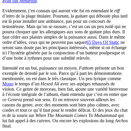
avait fait Mmarsup
.
Evidemment, j’en connais qui auront vite fui en entendant le
riff
d’intro de la plage titulaire. Pourtant, la guitare qui déboule plus tard
est là pour installer une ambiance, pas pour un concours de
testostérone. Mais qu’on se rassure, c’est un cas un peu isolé qui ne
pourra choquer que les allergiques aux sons de guitare plus durs. Il
faut céder aux plaisirs simples de la puissance aussi. Dans le même
ordre d’idées, ceux qui ne peuvent pas saquer
65 Days Of Static
ne
seront sans doute pas les principaux intéressés, même si on échange
ici l’hystérie générée par la conjonction d’un batteur poulpesque et
d’une boite à rythmes pour une subtilité relevée.
Intensité est un but, puissance un moyen.
Fathom
présente un bon
exemple de densité par le son. Parce qu’à part les démonstrations
mentionnée, on est dans le très classique. Un peu lyrique comme
Mono
le temps d’un
Hexed All
avec ses arpèges rehaussés de
violon. Ce genre de morceau, bien fait, ajoute une variété bienvenue
à l’écoute intégrale de l’album, étant entendu que c’est en entier que
ce
Geneva
prend son sens. Et on retrouve souvent ailleurs les
canons du genre, avec des moments sont bien plus calmes, avec
cordes et tout ce qu’il faut pour le rendre délicat. Et des jeux du chat
et de la souris sur
When The Mountain Comes To Muhammad
qui
lui fait appel à des cuivres. Ou encore les explosions du long
Archos
final.