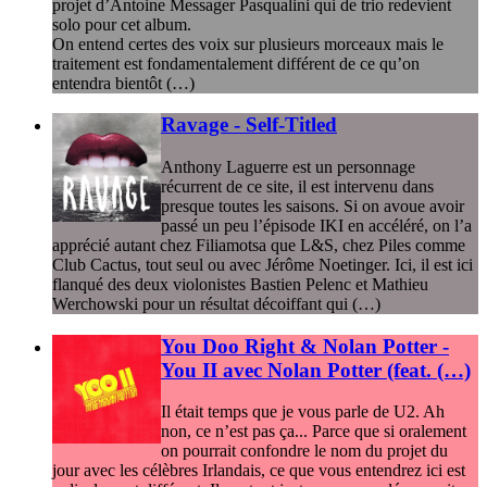
projet d’Antoine Messager Pasqualini qui de trio redevient
solo pour cet album.
On entend certes des voix sur plusieurs morceaux mais le
traitement est fondamentalement différent de ce qu’on
entendra bientôt (…)
Ravage - Self-Titled
Anthony Laguerre est un personnage
récurrent de ce site, il est intervenu dans
presque toutes les saisons. Si on avoue avoir
passé un peu l’épisode IKI en accéléré, on l’a
apprécié autant chez Filiamotsa que L&S, chez Piles comme
Club Cactus, tout seul ou avec Jérôme Noetinger. Ici, il est ici
flanqué des deux violonistes Bastien Pelenc et Mathieu
Werchowski pour un résultat décoiffant qui (…)
You Doo Right & Nolan Potter -
You II avec Nolan Potter (feat. (…)
Il était temps que je vous parle de U2. Ah
non, ce n’est pas ça... Parce que si oralement
on pourrait confondre le nom du projet du
jour avec les célèbres Irlandais, ce que vous entendrez ici est