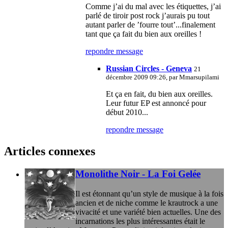
Comme j’ai du mal avec les étiquettes, j’ai
parlé de tiroir post rock j’aurais pu tout
autant parler de ’fourre tout’...finalement
tant que ça fait du bien aux oreilles !
repondre message
Russian Circles - Geneva
21
décembre 2009 09:26, par
Mmarsupilami
Et ça en fait, du bien aux oreilles.
Leur futur EP est annoncé pour
début 2010...
repondre message
Articles connexes
Monolithe Noir - La Foi Gelée
Il est étonnant qu’un style de musique à la fois
ancien et de niche comme le krautrock a une
vivacité et une variété bien actuelles. Une des
incarnations les plus intéressantes était le