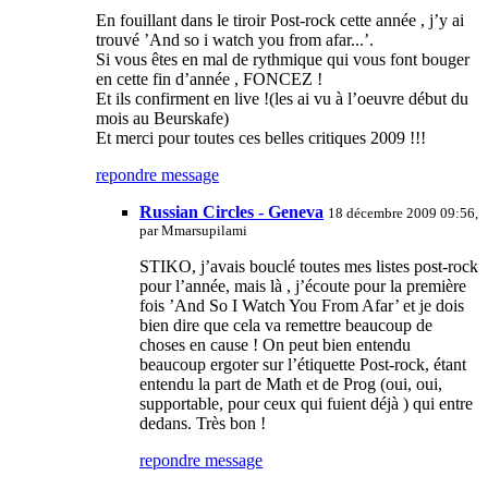
En fouillant dans le tiroir Post-rock cette année , j’y ai
trouvé ’And so i watch you from afar...’.
Si vous êtes en mal de rythmique qui vous font bouger
en cette fin d’année , FONCEZ !
Et ils confirment en live !(les ai vu à l’oeuvre début du
mois au Beurskafe)
Et merci pour toutes ces belles critiques 2009 !!!
repondre message
Russian Circles - Geneva
18 décembre 2009 09:56,
par
Mmarsupilami
STIKO, j’avais bouclé toutes mes listes post-rock
pour l’année, mais là , j’écoute pour la première
fois ’And So I Watch You From Afar’ et je dois
bien dire que cela va remettre beaucoup de
choses en cause ! On peut bien entendu
beaucoup ergoter sur l’étiquette Post-rock, étant
entendu la part de Math et de Prog (oui, oui,
supportable, pour ceux qui fuient déjà ) qui entre
dedans. Très bon !
repondre message