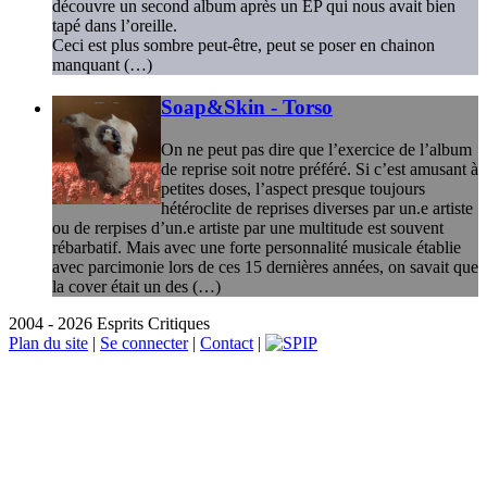
découvre un second album après un EP qui nous avait bien
tapé dans l’oreille.
Ceci est plus sombre peut-être, peut se poser en chainon
manquant (…)
Soap&Skin - Torso
On ne peut pas dire que l’exercice de l’album
de reprise soit notre préféré. Si c’est amusant à
petites doses, l’aspect presque toujours
hétéroclite de reprises diverses par un.e artiste
ou de rerpises d’un.e artiste par une multitude est souvent
rébarbatif. Mais avec une forte personnalité musicale établie
avec parcimonie lors de ces 15 dernières années, on savait que
la cover était un des (…)
2004 - 2026 Esprits Critiques
Plan du site
|
Se connecter
|
Contact
|