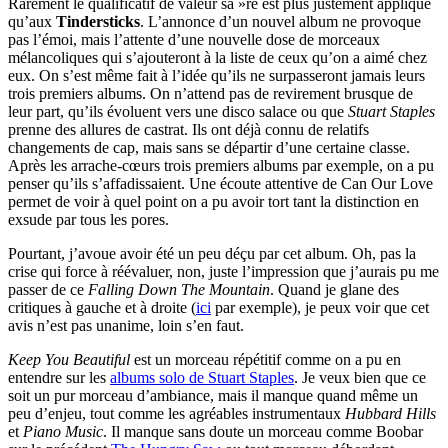
Rarement le qualificatif de valeur sà »re est plus justement appliqué
qu’aux
Tindersticks
. L’annonce d’un nouvel album ne provoque
pas l’émoi, mais l’attente d’une nouvelle dose de morceaux
mélancoliques qui s’ajouteront à la liste de ceux qu’on a aimé chez
eux. On s’est même fait à l’idée qu’ils ne surpasseront jamais leurs
trois premiers albums. On n’attend pas de revirement brusque de
leur part, qu’ils évoluent vers une disco salace ou que
Stuart Staples
prenne des allures de castrat. Ils ont déjà connu de relatifs
changements de cap, mais sans se départir d’une certaine classe.
Après les arrache-cœurs trois premiers albums par exemple, on a pu
penser qu’ils s’affadissaient. Une écoute attentive de Can Our Love
permet de voir à quel point on a pu avoir tort tant la distinction en
exsude par tous les pores.
Pourtant, j’avoue avoir été un peu déçu par cet album. Oh, pas la
crise qui force à réévaluer, non, juste l’impression que j’aurais pu me
passer de ce
Falling Down The Mountain
. Quand je glane des
critiques à gauche et à droite (
ici
par exemple), je peux voir que cet
avis n’est pas unanime, loin s’en faut.
Keep You Beautiful
est un morceau répétitif comme on a pu en
entendre sur les
albums solo de Stuart Staples
. Je veux bien que ce
soit un pur morceau d’ambiance, mais il manque quand même un
peu d’enjeu, tout comme les agréables instrumentaux
Hubbard Hills
et
Piano Music
. Il manque sans doute un morceau comme Boobar