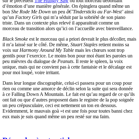
sur le précédent
The Hungry Saw
ou tout morceau débordant
d’émotion d’une manière générale. On épinglera quand même un
bon
She Rode Me Down
un peu
â€˜Tindersticks au Far-West’
ainsi
qu’un
Factory Girls
qui m’a séduit par la sobriété de son piano
triste. Dans un contexte plus relevé il apparaitrait comme un
morceau de transition alors qu’ici on l’accueille avec bienveillance.
Black Smoke
est le morceau qui a priori devrait le plus décoller, mais
il m’a laissé sur le côté. De même,
Stuart Staples
retient moins sa
voix sur
Harmony Around My Table
mais les chœurs sont trop
gentils pour l’exercice. Le moins bon pour moi étant les paroles un
peu mièvres du dialogue de
Peanuts
. Il reste le spleen, la voix
unique, mais qui ne convient pas à cette fantaisie et le décalage est
pour moi loupé, voire irritant.
Dans leur longue discographie, celui-ci passera pour un coup pour
rien ou comme une amorce de déclin selon la suite qui sera donnée
à ce Falling Down A Mountain. Le fait est qu’au regard de ce qu’ils
ont fait ou que d’autres proposent dans le registre de la pop soignée
un peu crépusculaire, ceci est nettement un ton en dessous.
Evidemment, le mauvais goà »t est une fois pour toutes banni chez
eux mais je suis quand même un peu resté sur ma faim.