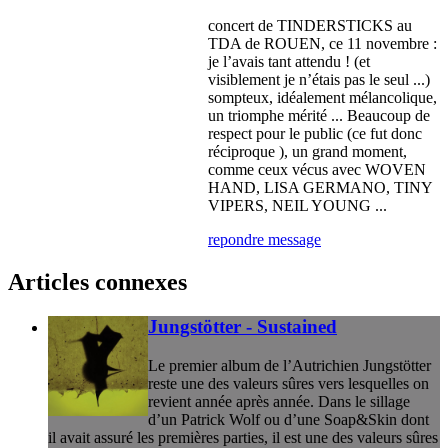
concert de TINDERSTICKS au
TDA de ROUEN, ce 11 novembre :
je l’avais tant attendu ! (et
visiblement je n’étais pas le seul ...)
sompteux, idéalement mélancolique,
un triomphe mérité ... Beaucoup de
respect pour le public (ce fut donc
réciproque ), un grand moment,
comme ceux vécus avec WOVEN
HAND, LISA GERMANO, TINY
VIPERS, NEIL YOUNG ...
repondre message
Articles connexes
Jungstötter - Sustained
Le premier album de l’Autrichien Jungstötter
reste une des valeurs sûres vers lesquelles on
revient année après année. Dans le sillage
d’un Patrick Wolf ou d’une Soap&Skin dont
il avait assuré les premières parties, il est une des valeurs sûres