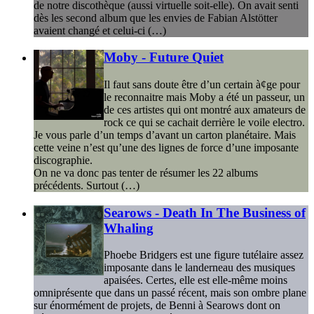
de notre discothèque (aussi virtuelle soit-elle). On avait senti
dès les second album que les envies de Fabian Alstötter
avaient changé et celui-ci (…)
Moby - Future Quiet
Il faut sans doute être d’un certain à¢ge pour
le reconnaitre mais Moby a été un passeur, un
de ces artistes qui ont montré aux amateurs de
rock ce qui se cachait derrière le voile electro.
Je vous parle d’un temps d’avant un carton planétaire. Mais
cette veine n’est qu’une des lignes de force d’une imposante
discographie.
On ne va donc pas tenter de résumer les 22 albums
précédents. Surtout (…)
Searows - Death In The Business of
Whaling
Phoebe Bridgers est une figure tutélaire assez
imposante dans le landerneau des musiques
apaisées. Certes, elle est elle-même moins
omniprésente que dans un passé récent, mais son ombre plane
sur énormément de projets, de Benni à Searows dont on