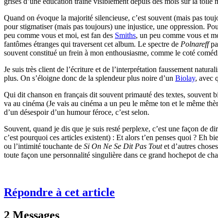
grises d’une éducation traine visiblement depuis des mois sur la toile
Quand on évoque la majorité silencieuse, c’est souvent (mais pas touj
pour stigmatiser (mais pas toujours) une injustice, une oppression. Po
peu comme vous et moi, est fan des
Smiths
, un peu comme vous et moi
fantômes étranges qui traversent cet album. Le spectre de
Polnareff
pa
souvent constitué un frein à mon enthousiasme, comme le coté comédi
Je suis très client de l’écriture et de l’interprétation faussement natural
plus. On s’éloigne donc de la splendeur plus noire d’un
Biolay
, avec 
Qui dit chanson en français dit souvent primauté des textes, souvent 
va au cinéma (Je vais au cinéma a un peu le même ton et le même thè
d’un désespoir d’un humour féroce, c’est selon.
Souvent, quand je dis que je suis resté perplexe, c’est une façon de di
c’est pourquoi ces articles existent) : Et alors t’en penses quoi ? Eh 
ou l’intimité touchante de
Si On Ne Se Dit Pas Tout
et d’autres choses
toute façon une personnalité singulière dans ce grand hochepot de cha
Répondre à cet article
2 Messages