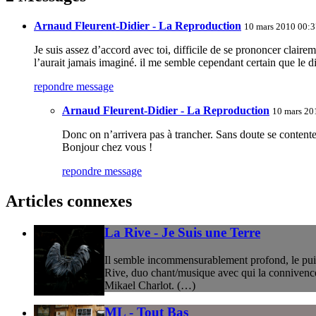
Arnaud Fleurent-Didier - La Reproduction
10 mars 2010 00:3
Je suis assez d’accord avec toi, difficile de se prononcer claire
l’aurait jamais imaginé. il me semble cependant certain que le di
repondre message
Arnaud Fleurent-Didier - La Reproduction
10 mars 20
Donc on n’arrivera pas à trancher. Sans doute se contentera
Bonjour chez vous !
repondre message
Articles connexes
La Rive - Je Suis une Terre
Il semble incommensurablement profond, le puits
Rive, duo chant/musique avec qui la connivence s’
Mikael Charlot. (…)
ML - Tout Bas