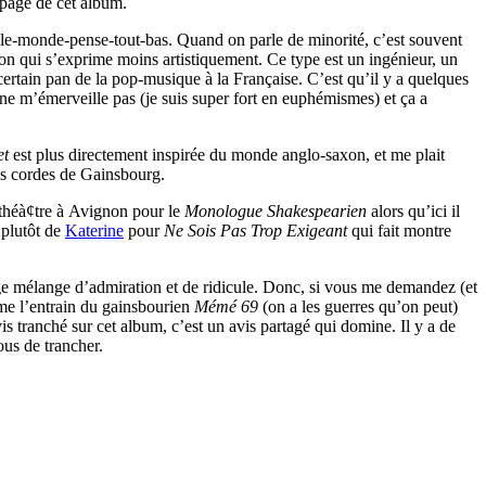
apage de cet album.
t-le-monde-pense-tout-bas. Quand on parle de minorité, c’est souvent
ion qui s’exprime moins artistiquement. Ce type est un ingénieur, un
rtain pan de la pop-musique à la Française. C’est qu’il y a quelques
e ne m’émerveille pas (je suis super fort en euphémismes) et ça a
et
est plus directement inspirée du monde anglo-saxon, et me plait
es cordes de Gainsbourg.
théà¢tre à Avignon pour le
Monologue Shakespearien
alors qu’ici il
 plutôt de
Katerine
pour
Ne Sois Pas Trop Exigeant
qui fait montre
range mélange d’admiration et de ridicule. Donc, si vous me demandez (et
omme l’entrain du gainsbourien
Mémé 69
(on a les guerres qu’on peut)
is tranché sur cet album, c’est un avis partagé qui domine. Il y a de
us de trancher.