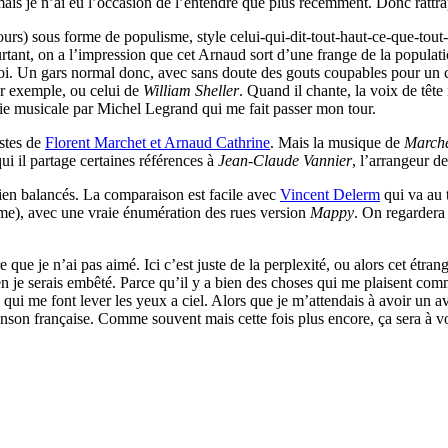
 mais je n’ai eu l’occasion de l’entendre que plus récemment. Donc rattr
ours) sous forme de populisme, style celui-qui-dit-tout-haut-ce-que-tou
urtant, on a l’impression que cet Arnaud sort d’une frange de la populat
. Un gars normal donc, avec sans doute des gouts coupables pour un ce
r exemple, ou celui de
William Sheller
. Quand il chante, la voix de têt
e musicale par Michel Legrand qui me fait passer mon tour.
istes de
Florent Marchet et Arnaud Cathrine
. Mais la musique de
March
qui il partage certaines références à
Jean-Claude Vannier
, l’arrangeur d
bien balancés. La comparaison est facile avec
Vincent Delerm
qui va au 
me), avec une vraie énumération des rues version
Mappy
. On regardera
re que je n’ai pas aimé. Ici c’est juste de la perplexité, ou alors cet ét
bien je serais embêté. Parce qu’il y a bien des choses qui me plaisent c
 qui me font lever les yeux a ciel. Alors que je m’attendais à avoir un av
nson française. Comme souvent mais cette fois plus encore, ça sera à vo