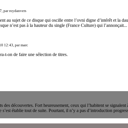
7, par
roydanvers
ment au sujet de ce disque qui oscille entre l’ovni digne d’intérêt et la 
sque n’est pas à la hauteur du single (France Culture) qui l’annonçait...
10 12:43, par
marc
-t-on de faire une sélection de titres.
 des découvertes. Fort heureusement, ceux qui l’habitent se signalent à
est établie tout de suite. Pourtant, il n’y a pas d’introduction progressi