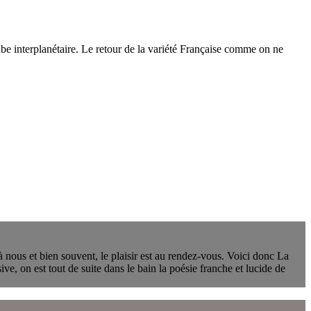
daube interplanétaire. Le retour de la variété Française comme on ne
 nous et bien souvent, le plaisir est au rendez-vous. Voici donc La
ve, on est tout de suite dans le bain la poésie franche et lucide de