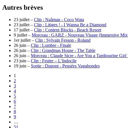
Autres brèves
23 juillet –
Clip : Naâman - Coco Wata
23 juillet –
Clip : Litiges ! - I Wanna Be a Diamond
17 juillet –
Clip : Content Blocks - Beach Resort
9 juillet –
Morceau : GARZ - Nouveau Visage (Immersive Mix
1er juillet –
Clip : Sylvain Fesson - Roland
26 juin –
Clip : Lombre - Finale
26 juin –
Clip : Grandmas House - The Table
26 juin –
Morceau : Claude Sicre - Are You a Tambourine Girl
23 juin –
Clip : Feutre – L’Indocile
19 juin –
Sortie : Dupont - Pensées Vagabondes
1
2
3
4
5
6
7
8
9
…
51