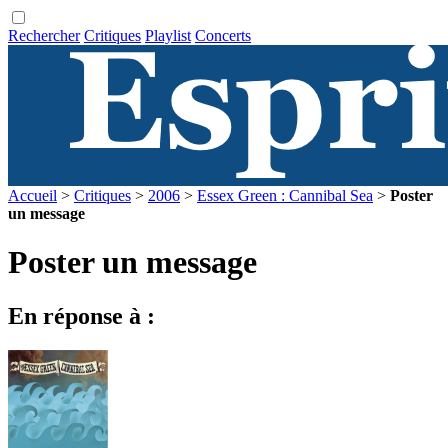
Rechercher
Critiques
Playlist
Concerts
Accueil
>
Critiques
>
2006
>
Essex Green : Cannibal Sea
>
Poster
un message
Poster un message
En réponse à :