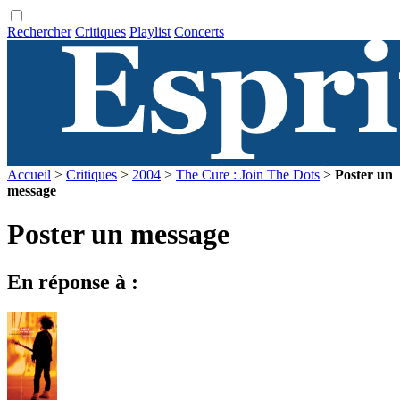
Rechercher
Critiques
Playlist
Concerts
Accueil
>
Critiques
>
2004
>
The Cure : Join The Dots
>
Poster un
message
Poster un message
En réponse à :