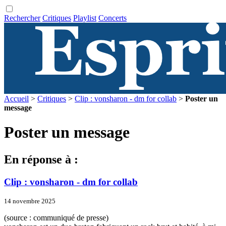
Rechercher
Critiques
Playlist
Concerts
Accueil
>
Critiques
>
Clip : vonsharon - dm for collab
>
Poster un
message
Poster un message
En réponse à :
Clip : vonsharon - dm for collab
14 novembre 2025
(source : communiqué de presse)