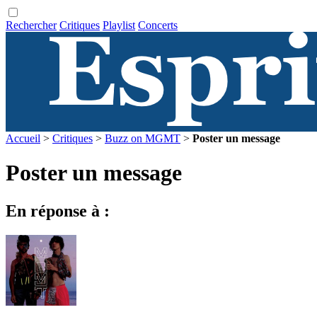
Rechercher
Critiques
Playlist
Concerts
Accueil
>
Critiques
>
Buzz on MGMT
>
Poster un message
Poster un message
En réponse à :