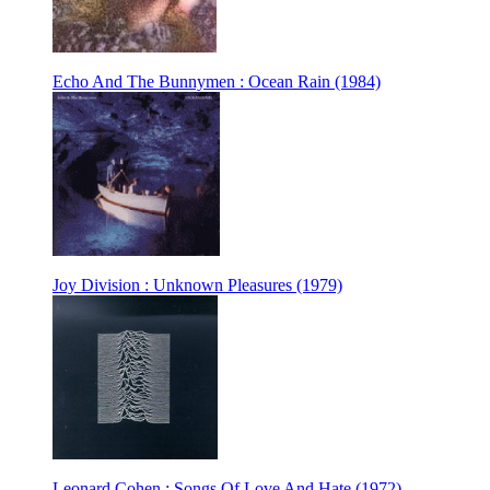
Echo And The Bunnymen : Ocean Rain (1984)
Joy Division : Unknown Pleasures (1979)
Leonard Cohen : Songs Of Love And Hate (1972)