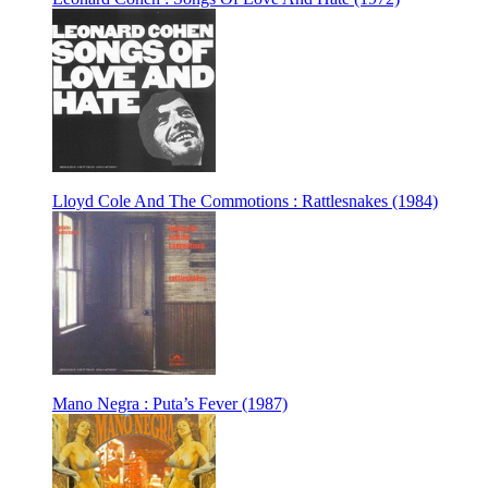
Lloyd Cole And The Commotions : Rattlesnakes (1984)
Mano Negra : Puta’s Fever (1987)