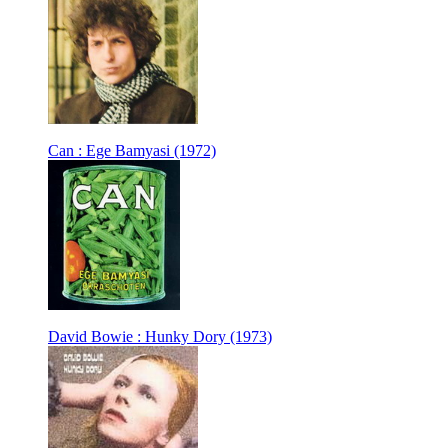
Can : Ege Bamyasi (1972)
David Bowie : Hunky Dory (1973)