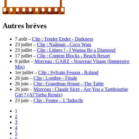
Autres brèves
7 août –
Clip : Tender Ender - Darkness
23 juillet –
Clip : Naâman - Coco Wata
23 juillet –
Clip : Litiges ! - I Wanna Be a Diamond
17 juillet –
Clip : Content Blocks - Beach Resort
9 juillet –
Morceau : GARZ - Nouveau Visage (Immersive
Mix)
1er juillet –
Clip : Sylvain Fesson - Roland
26 juin –
Clip : Lombre - Finale
26 juin –
Clip : Grandmas House - The Table
26 juin –
Morceau : Claude Sicre - Are You a Tambourine
Girl ? (Al’Tarba Remix)
23 juin –
Clip : Feutre – L’Indocile
1
2
3
4
5
6