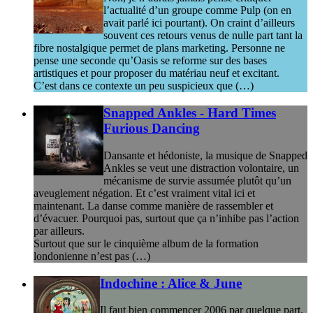
l’actualité d’un groupe comme Pulp (on en
avait parlé ici pourtant). On craint d’ailleurs
souvent ces retours venus de nulle part tant la
fibre nostalgique permet de plans marketing. Personne ne
pense une seconde qu’Oasis se reforme sur des bases
artistiques et pour proposer du matériau neuf et excitant.
C’est dans ce contexte un peu suspicieux que (…)
Snapped Ankles - Hard Times
Furious Dancing
Dansante et hédoniste, la musique de Snapped
Ankles se veut une distraction volontaire, un
mécanisme de survie assumée plutôt qu’un
aveuglement négation. Et c’est vraiment vital ici et
maintenant. La danse comme manière de rassembler et
d’évacuer. Pourquoi pas, surtout que ça n’inhibe pas l’action
par ailleurs.
Surtout que sur le cinquième album de la formation
londonienne n’est pas (…)
Indochine : Alice & June
Il faut bien commencer 2006 par quelque part.