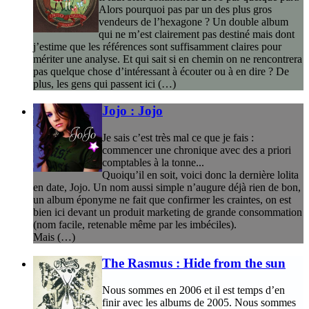
Alors pourquoi pas par un des plus gros
vendeurs de l’hexagone ? Un double album
qui ne m’est clairement pas destiné mais dont
j’estime que les références sont suffisamment claires pour
mériter une analyse. Et qui sait si en chemin on ne rencontrera
pas quelque chose d’intéressant à écouter ou à en dire ? De
plus, les gens qui passent ici (…)
Jojo : Jojo
Je sais c’est très mal ce que je fais :
commencer une chronique avec des a priori
comptables à la tonne...
Quoiqu’il en soit, voici donc la dernière lolita
en date, Jojo. Un nom aussi simple n’augure déjà rien de bon,
un album éponyme ne fait que confirmer les craintes, on est
bien ici devant un produit marketing de grande consommation
(nom facile, retenable même par les imbéciles).
Mais (…)
The Rasmus : Hide from the sun
Nous sommes en 2006 et il est temps d’en
finir avec les albums de 2005. Nous sommes