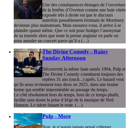
Une des conséquences étranges de l’ouverture
de la fenêtre d’Overton comme une baie vitrée
exposée très à droite est que le discours
autrefois passablement éreintant de Morrissey
devienne plus mainstream. Mais rassurez-vous, il arrive à se
plaindre quand même. Que ce soit pour fustiger l’anonymat
de sa tournée alors que toute la presse anglaise en parle ou
pour annuler un concert parce qu’il a (…)
The Divine Comedy - Rainy
Sunday Afternoon
Découverts la même faste année 1994, Pulp et
The Divine Comedy constituent toujours des
repères 31 ans (ouch...) après. Le hasard veut
qu’ils nous reviennent tous deux en 2025, dans une bonne
forme qui semble imperméable au passage du temps.
Le côté résolument hors du temps, hors de ce temps plutôt,
facilite sans doute la prise d’à¢ge de la musique de Neil
Hannon. Le talent faisant le reste. (…)
Pulp - More
Non, je n’aurais jamais pensé critiquer