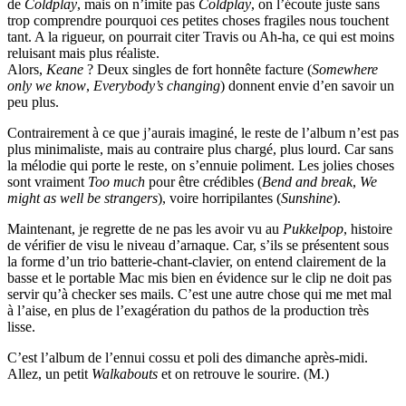
de
Coldplay
, mais on n’imite pas
Coldplay
, on l’écoute juste sans
trop comprendre pourquoi ces petites choses fragiles nous touchent
tant. A la rigueur, on pourrait citer Travis ou Ah-ha, ce qui est moins
reluisant mais plus réaliste.
Alors,
Keane
? Deux singles de fort honnête facture (
Somewhere
only we know
,
Everybody’s changing
) donnent envie d’en savoir un
peu plus.
Contrairement à ce que j’aurais imaginé, le reste de l’album n’est pas
plus minimaliste, mais au contraire plus chargé, plus lourd. Car sans
la mélodie qui porte le reste, on s’ennuie poliment. Les jolies choses
sont vraiment
Too much
pour être crédibles (
Bend and break
,
We
might as well be strangers
), voire horripilantes (
Sunshine
).
Maintenant, je regrette de ne pas les avoir vu au
Pukkelpop
, histoire
de vérifier de visu le niveau d’arnaque. Car, s’ils se présentent sous
la forme d’un trio batterie-chant-clavier, on entend clairement de la
basse et le portable Mac mis bien en évidence sur le clip ne doit pas
servir qu’à checker ses mails. C’est une autre chose qui me met mal
à l’aise, en plus de l’exagération du pathos de la production très
lisse.
C’est l’album de l’ennui cossu et poli des dimanche après-midi.
Allez, un petit
Walkabouts
et on retrouve le sourire. (M.)