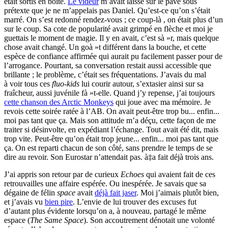
était sortis en boîte.
Le videur
m’avait laissé sur le pavé sous
prétexte que je ne m’appelais pas Daniel. Qu’est-ce qu’on s’était
marré. On s’est redonné rendez-vous ; ce coup-là , on était plus d’un
sur le coup. Sa cote de popularité avait grimpé en flèche et moi je
guettais le moment de magie. Il y en avait, c’est sà »r, mais quelque
chose avait changé. Un goà »t différent dans la bouche, et cette
espèce de confiance affirmée qui aurait pu facilement passer pour de
l’arrogance. Pourtant, sa conversation restait aussi accessible que
brillante ; le problème, c’était ses fréquentations. J’avais du mal
à voir tous ces
fluo-kids
lui courir autour, s’extasier ainsi sur sa
fraîcheur, aussi juvénile fà »t-elle. Quand j’y repense, j’ai toujours
cette chanson des Arctic Monkeys
qui joue avec ma mémoire. Je
revois cette soirée ratée à l’AB. On avait peut-être trop bu... enfin...
moi pas tant que ça. Mais son attitude m’a déçu, cette façon de me
traiter si désinvolte, en expédiant l’échange. Tout avait été dit, mais
trop vite. Peut-être qu’on était trop jeune... enfin... moi pas tant que
ça. On est reparti chacun de son côté, sans prendre le temps de se
dire au revoir. Son Eurostar n’attendait pas. à‡a fait déjà trois ans.
J’ai appris son retour par de curieux
Echoes
qui avaient fait de ces
retrouvailles une affaire espérée. Ou inespérée. Je savais que sa
dégaine de félin
space
avait
déjà fait jaser
. Moi j’aimais plutôt bien,
et j’avais vu
bien pire
. L’envie de lui trouver des excuses fut
d’autant plus évidente lorsqu’on a, à nouveau, partagé le même
espace (
The Same Space
). Son accoutrement dénotait une volonté