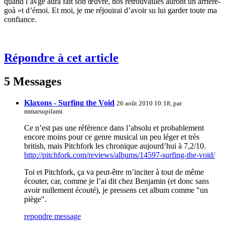
quand l’à¢ge aura fait son œuvre, nos retrouvailles auront un arrière-
goà »t d’émoi. Et moi, je me réjouirai d’avoir su lui garder toute ma
confiance.
Répondre à cet article
5 Messages
Klaxons - Surfing the Void
26 août 2010 10:18, par
mmarsupilami
Ce n’est pas une référence dans l’absolu et probablement
encore moins pour ce genre musical un peu léger et très
british, mais Pitchfork les chronique aujourd’hui à 7,2/10.
http://pitchfork.com/reviews/albums/14597-surfing-the-void/
Toi et Pitchfork, ça va peut-être m’inciter à tout de même
écouter, car, comme je l’ai dit chez Benjamin (et donc sans
avoir nullement écouté), je pressens cet album comme "un
piège".
repondre message