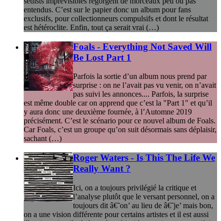
setlists imprévisibles regorgent de morceaux peu ou pas
entendus. C’est sur le papier donc un album pour fans
exclusifs, pour collectionneurs compulsifs et dont le résultat
est hétéroclite. Enfin, tout ça serait vrai (…)
Foals - Everything Not Saved Will
Be Lost Part 1
Parfois la sortie d’un album nous prend par
surprise : on ne l’avait pas vu venir, on n’avait
pas suivi les annonces.... Parfois, la surprise
est même double car on apprend que c’est la "Part 1" et qu’il
y aura donc une deuxième fournée, à l’Automne 2019
précisément. C’est le scénario pour ce nouvel album de Foals.
Car Foals, c’est un groupe qu’on suit désormais sans déplaisir,
sachant (…)
Roger Waters - Is This The Life We
Really Want ?
Ici, on a toujours privilégié la critique et
l’analyse plutôt que le versant personnel, on a
toujours dit â€˜on’ au lieu de â€˜je’ mais bon,
on a une vision différente pour certains artistes et il est aussi