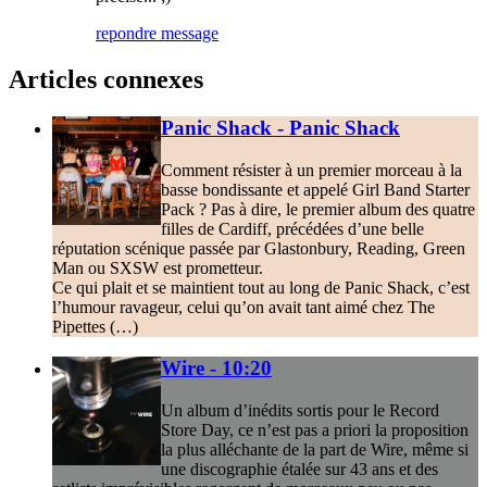
repondre message
Articles connexes
Panic Shack - Panic Shack
Comment résister à un premier morceau à la
basse bondissante et appelé Girl Band Starter
Pack ? Pas à dire, le premier album des quatre
filles de Cardiff, précédées d’une belle
réputation scénique passée par Glastonbury, Reading, Green
Man ou SXSW est prometteur.
Ce qui plait et se maintient tout au long de Panic Shack, c’est
l’humour ravageur, celui qu’on avait tant aimé chez The
Pipettes (…)
Wire - 10:20
Un album d’inédits sortis pour le Record
Store Day, ce n’est pas a priori la proposition
la plus alléchante de la part de Wire, même si
une discographie étalée sur 43 ans et des