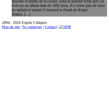
illusoire et inutile de la cacher. Ainsi le premier texte que j’ai
écrit sur un album date de 1992 (non, il n’existe plus de trace
du méfait) et traitait d’Amused to Death de Roger
Waters, (…)
2004 - 2026 Esprits Critiques
Plan du site
|
Se connecter
|
Contact
|