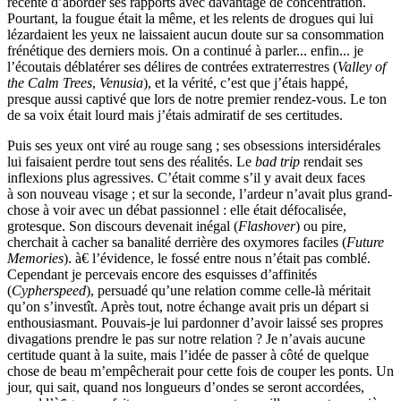
récente d’aborder ses rapports avec davantage de concentration.
Pourtant, la fougue était la même, et les relents de drogues qui lui
lézardaient les yeux ne laissaient aucun doute sur sa consommation
frénétique des derniers mois. On a continué à parler... enfin... je
l’écoutais déblatérer ses délires de contrées extraterrestres (
Valley of
the Calm Trees
,
Venusia
), et la vérité, c’est que j’étais happé,
presque aussi captivé que lors de notre premier rendez-vous. Le ton
de sa voix était lourd mais j’étais admiratif de ses certitudes.
Puis ses yeux ont viré au rouge sang ; ses obsessions intersidérales
lui faisaient perdre tout sens des réalités. Le
bad trip
rendait ses
inflexions plus agressives. C’était comme s’il y avait deux faces
à son nouveau visage ; et sur la seconde, l’ardeur n’avait plus grand-
chose à voir avec un débat passionnel : elle était défocalisée,
grotesque. Son discours devenait inégal (
Flashover
) ou pire,
cherchait à cacher sa banalité derrière des oxymores faciles (
Future
Memories
). à€ l’évidence, le fossé entre nous n’était pas comblé.
Cependant je percevais encore des esquisses d’affinités
(
Cypherspeed
), persuadé qu’une relation comme celle-là méritait
qu’on s’investît. Après tout, notre échange avait pris un départ si
enthousiasmant. Pouvais-je lui pardonner d’avoir laissé ses propres
divagations prendre le pas sur notre relation ? Je n’avais aucune
certitude quant à la suite, mais l’idée de passer à côté de quelque
chose de beau m’empêcherait pour cette fois de couper les ponts. Un
jour, qui sait, quand nos longueurs d’ondes se seront accordées,