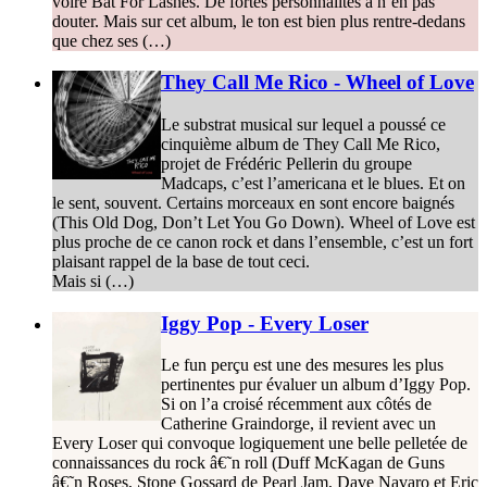
voire Bat For Lashes. De fortes personnalités à n’en pas
douter. Mais sur cet album, le ton est bien plus rentre-dedans
que chez ses (…)
They Call Me Rico - Wheel of Love
Le substrat musical sur lequel a poussé ce
cinquième album de They Call Me Rico,
projet de Frédéric Pellerin du groupe
Madcaps, c’est l’americana et le blues. Et on
le sent, souvent. Certains morceaux en sont encore baignés
(This Old Dog, Don’t Let You Go Down). Wheel of Love est
plus proche de ce canon rock et dans l’ensemble, c’est un fort
plaisant rappel de la base de tout ceci.
Mais si (…)
Iggy Pop - Every Loser
Le fun perçu est une des mesures les plus
pertinentes pur évaluer un album d’Iggy Pop.
Si on l’a croisé récemment aux côtés de
Catherine Graindorge, il revient avec un
Every Loser qui convoque logiquement une belle pelletée de
connaissances du rock â€˜n roll (Duff McKagan de Guns
â€˜n Roses, Stone Gossard de Pearl Jam, Dave Navaro et Eric