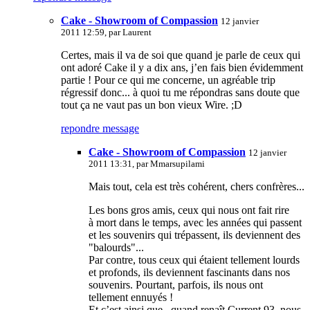
Cake - Showroom of Compassion
12 janvier
2011 12:59, par
Laurent
Certes, mais il va de soi que quand je parle de ceux qui
ont adoré Cake il y a dix ans, j’en fais bien évidemment
partie ! Pour ce qui me concerne, un agréable trip
régressif donc... à quoi tu me répondras sans doute que
tout ça ne vaut pas un bon vieux Wire. ;D
repondre message
Cake - Showroom of Compassion
12 janvier
2011 13:31, par
Mmarsupilami
Mais tout, cela est très cohérent, chers confrères...
Les bons gros amis, ceux qui nous ont fait rire
à mort dans le temps, avec les années qui passent
et les souvenirs qui trépassent, ils deviennent des
"balourds"...
Par contre, tous ceux qui étaient tellement lourds
et profonds, ils deviennent fascinants dans nos
souvenirs. Pourtant, parfois, ils nous ont
tellement ennuyés !
Et c’est ainsi que , quand renaît Current 93, nous