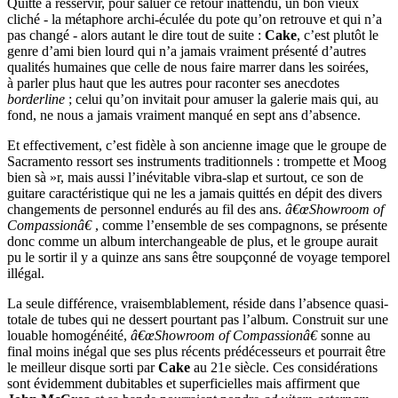
Quitte à resservir, pour saluer ce retour inattendu, un bon vieux
cliché - la métaphore archi-éculée du pote qu’on retrouve et qui n’a
pas changé - alors autant le dire tout de suite :
Cake
, c’est plutôt le
genre d’ami bien lourd qui n’a jamais vraiment présenté d’autres
qualités humaines que celle de nous faire marrer dans les soirées,
à parler plus haut que les autres pour raconter ses anecdotes
borderline
; celui qu’on invitait pour amuser la galerie mais qui, au
fond, ne nous a jamais vraiment manqué en sept ans d’absence.
Et effectivement, c’est fidèle à son ancienne image que le groupe de
Sacramento ressort ses instruments traditionnels : trompette et Moog
bien sà »r, mais aussi l’inévitable vibra-slap et surtout, ce son de
guitare caractéristique qui ne les a jamais quittés en dépit des divers
changements de personnel endurés au fil des ans.
â€œShowroom of
Compassionâ€
, comme l’ensemble de ses compagnons, se présente
donc comme un album interchangeable de plus, et le groupe aurait
pu le sortir il y a quinze ans sans être soupçonné de voyage temporel
illégal.
La seule différence, vraisemblablement, réside dans l’absence quasi-
totale de tubes qui ne dessert pourtant pas l’album. Construit sur une
louable homogénéité,
â€œShowroom of Compassionâ€
sonne au
final moins inégal que ses plus récents prédécesseurs et pourrait être
le meilleur disque sorti par
Cake
au 21e siècle. Ces considérations
sont évidemment dubitables et superficielles mais affirment que