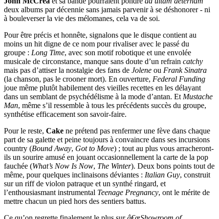
John McCrea
et sa bande pourraient pondre
ad uitam aeternam
deux albums par décennie sans jamais parvenir à se déshonorer - ni
à bouleverser la vie des mélomanes, cela va de soi.
Pour être précis et honnête, signalons que le disque contient au
moins un hit digne de ce nom pour rivaliser avec le passé du
groupe :
Long Time
, avec son motif robotique et une envolée
musicale de circonstance, manque sans doute d’un refrain
catchy
mais pas d’attiser la nostalgie des fans de
Jolene
ou
Frank Sinatra
(la chanson, pas le crooner mort). En ouverture,
Federal Funding
joue même plutôt habilement des vieilles recettes en les délayant
dans un semblant de psychédélisme à la mode d’antan. Et
Mustache
Man
, même s’il ressemble à tous les précédents succès du groupe,
synthétise efficacement son savoir-faire.
Pour le reste,
Cake
ne prétend pas renfermer une fève dans chaque
part de sa galette et peine toujours à convaincre dans ses incursions
country (
Bound Away
,
Got to Move
) ; tout au plus vous arracheront-
ils un sourire amusé en jouant occasionnellement la carte de la pop
fauchée (
What’s Now Is Now
,
The Winter
). Deux bons points tout de
même, pour quelques inclinaisons déviantes :
Italian Guy
, construit
sur un riff de violon patraque et un synthé ringard, et
l’enthousiasmant instrumental
Teenage Pregnancy
, ont le mérite de
mettre chacun un pied hors des sentiers battus.
Ce qu’on regrette finalement le plus sur
â€œShowroom of