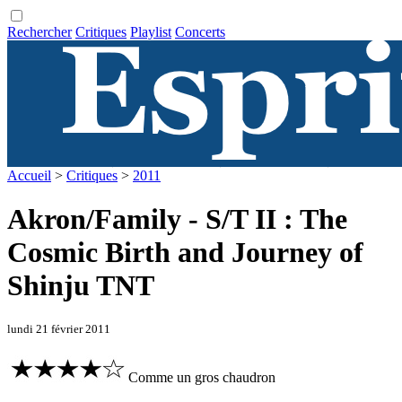
Rechercher
Critiques
Playlist
Concerts
Accueil
>
Critiques
>
2011
Akron/Family - S/T II : The
Cosmic Birth and Journey of
Shinju TNT
lundi 21 février 2011
Comme un gros chaudron