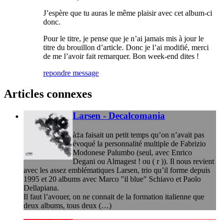
J’espère que tu auras le même plaisir avec cet album-ci
donc.
Pour le titre, je pense que je n’ai jamais mis à jour le
titre du brouillon d’article. Donc je l’ai modifié, merci
de me l’avoir fait remarquer. Bon week-end dites !
repondre message
Articles connexes
Larsen - Decalcomania
à‡a faisait un petit temps qu’on n’avait pas
évoqué la personnalité multiple de Fabrizio
Modonese Palumbo (seul, avec Enrico
Degani ou Almagest ! ou ( r )). Il nous revient
avec les assez emblématiques Larsen, trio qu’il forme depuis
1995 et 20 albums avec Marco "il blue" Schiavo et Paolo
Dellapiana.
Il faut l’avouer, on ne connait de la formation italienne que
deux albums, tous deux (…)