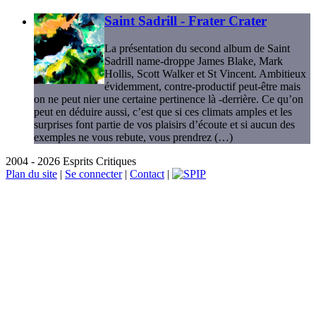
Saint Sadrill - Frater Crater
La présentation du second album de Saint
Sadrill name-droppe James Blake, Mark
Hollis, Scott Walker et St Vincent. Ambitieux
évidemment, contre-productif peut-être mais
on ne peut nier une certaine pertinence là -derrière. Ce qu’on
peut en déduire aussi, c’est que si ces climats amples et les
surprises font partie de vos plaisirs d’écoute et si aucun des
exemples ne vous rebute, vous prendrez (…)
2004 - 2026 Esprits Critiques
Plan du site
|
Se connecter
|
Contact
|