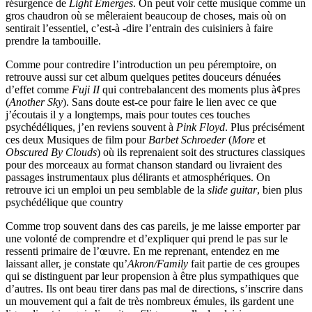
résurgence de
Light Emerges
. On peut voir cette musique comme un
gros chaudron où se mêleraient beaucoup de choses, mais où on
sentirait l’essentiel, c’est-à -dire l’entrain des cuisiniers à faire
prendre la tambouille.
Comme pour contredire l’introduction un peu péremptoire, on
retrouve aussi sur cet album quelques petites douceurs dénuées
d’effet comme
Fuji II
qui contrebalancent des moments plus à¢pres
(
Another Sky
). Sans doute est-ce pour faire le lien avec ce que
j’écoutais il y a longtemps, mais pour toutes ces touches
psychédéliques, j’en reviens souvent à
Pink Floyd
. Plus précisément
ces deux Musiques de film pour
Barbet Schroeder
(
More
et
Obscured By Clouds
) où ils reprenaient soit des structures classiques
pour des morceaux au format chanson standard ou livraient des
passages instrumentaux plus délirants et atmosphériques. On
retrouve ici un emploi un peu semblable de la
slide guitar
, bien plus
psychédélique que country
Comme trop souvent dans des cas pareils, je me laisse emporter par
une volonté de comprendre et d’expliquer qui prend le pas sur le
ressenti primaire de l’œuvre. En me reprenant, entendez en me
laissant aller, je constate qu’
Akron/Family
fait partie de ces groupes
qui se distinguent par leur propension à être plus sympathiques que
d’autres. Ils ont beau tirer dans pas mal de directions, s’inscrire dans
un mouvement qui a fait de très nombreux émules, ils gardent une