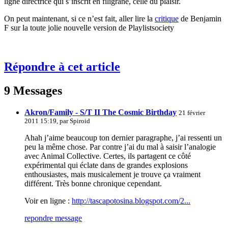
ligne directrice qui s’inscrit en filigrane, celle du plaisir.
On peut maintenant, si ce n’est fait, aller lire la
critique
de Benjamin
F sur la toute jolie nouvelle version de Playlistsociety
Répondre à cet article
9 Messages
Akron/Family - S/T II The Cosmic Birthday
21 février
2011 15:19, par
Spiroid
Ahah j’aime beaucoup ton dernier paragraphe, j’ai ressenti un
peu la même chose. Par contre j’ai du mal à saisir l’analogie
avec Animal Collective. Certes, ils partagent ce côté
expérimental qui éclate dans de grandes explosions
enthousiastes, mais musicalement je trouve ça vraiment
différent. Très bonne chronique cependant.
Voir en ligne :
http://tascapotosina.blogspot.com/2...
repondre message