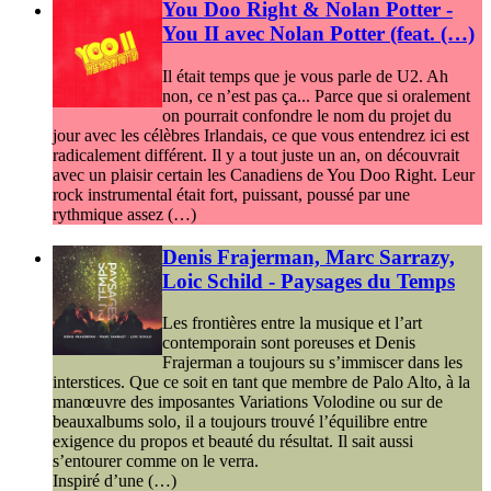
You Doo Right & Nolan Potter -
You II avec Nolan Potter (feat. (…)
Il était temps que je vous parle de U2. Ah
non, ce n’est pas ça... Parce que si oralement
on pourrait confondre le nom du projet du
jour avec les célèbres Irlandais, ce que vous entendrez ici est
radicalement différent. Il y a tout juste un an, on découvrait
avec un plaisir certain les Canadiens de You Doo Right. Leur
rock instrumental était fort, puissant, poussé par une
rythmique assez (…)
Denis Frajerman, Marc Sarrazy,
Loic Schild - Paysages du Temps
Les frontières entre la musique et l’art
contemporain sont poreuses et Denis
Frajerman a toujours su s’immiscer dans les
interstices. Que ce soit en tant que membre de Palo Alto, à la
manœuvre des imposantes Variations Volodine ou sur de
beauxalbums solo, il a toujours trouvé l’équilibre entre
exigence du propos et beauté du résultat. Il sait aussi
s’entourer comme on le verra.
Inspiré d’une (…)