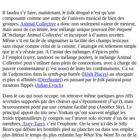
Il faudra s’y faire, maintenant, le folk drogué n’est qu’une
composante comme une autre de l’univers musical de bien des
groupes.
Animal Collective
a donc non seulement valeur de meneur,
mais aussi de cas limite, leur mélange unique pouvant être étiqueté
â€˜
mélange Animal Collective
’ et incorporé à d’autres recettes.
Même s’il est facile de stigmatiser la facilité des champs lexicaux
sans risque comme celui de la cuisine, l’analogie est tellement simple
que je n’y résiste pas. A l’instar des mélanges d’épices prêts
à l’emploi (curry, tandoori ou mélange poulet), le mélange Animal
Collective peut s’utiliser dans plein de concoctions, avec à charge du
pauvre commentateur (c’est nous) de lister les combinaisons. Ca va
de l’adjonction dans la
synth-pop
barrée (
High Places
) au
shoegaze
et plus si affinités (
Deerhunter
) en passant par le
folk
pastoral pour
moutons flippés (
Julian Lynch
)
Dans le cas qui nous occupe, on retrouve même quelques gros riffs
seventies
supportés par des chœurs qui s’époumonent (
Fuji I
), mais
heureusement porté par une certaine facilité pop (
Another Sky
). Le
principal apport du trio new-Yorkais qu’ont souvent négligé les
froids tripatouilleurs (y compris sur l’œuvre solo récente d’un de ses
membres,
Avey Tare
), c’est l’euphorie. On la sent ici dès le
Silly
Bears
qui débute les hostilités pied au plancher ou dans son emploi
plus littéral le temps du plus enfantin
Say What You Want To
ou de la