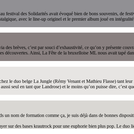
sé au festival des Solidarités avait évoqué bien de bons souvenirs, de f
algique, avec le line-up originel et le premier album joué en intégralit
es brèves, c’est par souci d’exhaustivité, ce qu’on y présente couvrant 
es découvertes. Ainsi, La Fête de la bruxelloise ML nous avait tapé dans 
chez le duo belge La Jungle (Rémy Venant et Mathieu Flasse) tant leur mu
ussi seul en tant que Landrose) et le moins qu’on puisse dire, c’est qu
s un nom de formation comme ça, je suis déjà dans de bonnes dispositi
yer sur des bases krautrock pour une euphorie bien plus pop. Le duo li