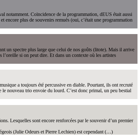
estival notamment. Coïncidence de la programmation, dEUS était aussi
é et encore plus de souvenirs remués (oui, c’était une programmation
un spectre plus large que celui de nos goûts (litote). Mais il arrive
l’oreille si on peut dire. Et dans un contexte où les artistes
sique a toujours été percussive en diable. Pourtant, ils ont recruté
e le nouveau trio envoie du lourd. C’est donc primal, un peu bestial
ons. Lesquelles sont encore renforcées par le souvenir d’un premier
égeois (Julie Odeurs et Pierre Lechien) est cependant (…)