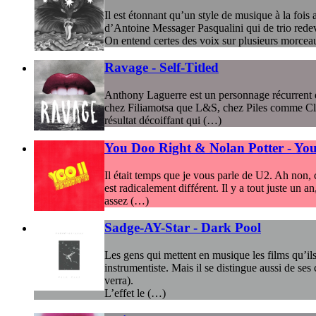
Il est étonnant qu’un style de musique à la fois 
d’Antoine Messager Pasqualini qui de trio redev
On entend certes des voix sur plusieurs morcea
Ravage - Self-Titled
Anthony Laguerre est un personnage récurrent de 
chez Filiamotsa que L&S, chez Piles comme Club
résultat décoiffant qui (…)
You Doo Right & Nolan Potter - You 
Il était temps que je vous parle de U2. Ah non, 
est radicalement différent. Il y a tout juste un
assez (…)
Sadge-AY-Star - Dark Pool
Les gens qui mettent en musique les films qu’il
instrumentiste. Mais il se distingue aussi de se
verra).
L’effet le (…)