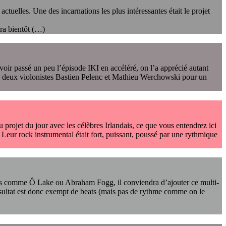
ctuelles. Une des incarnations les plus intéressantes était le projet
ra bientôt (…)
voir passé un peu l’épisode IKI en accéléré, on l’a apprécié autant
es deux violonistes Bastien Pelenc et Mathieu Werchowski pour un
 projet du jour avec les célèbres Irlandais, ce que vous entendrez ici
. Leur rock instrumental était fort, puissant, poussé par une rythmique
 noms comme Ô Lake ou Abraham Fogg, il conviendra d’ajouter ce multi-
 résultat est donc exempt de beats (mais pas de rythme comme on le