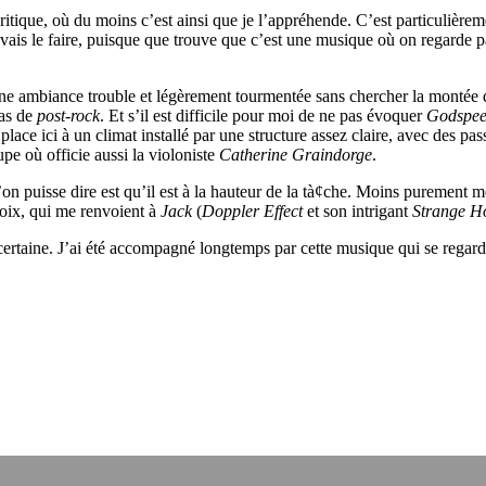
tique, où du moins c’est ainsi que je l’appréhende. C’est particulièrement
 vais le faire, puisque que trouve que c’est une musique où on regarde pa
 une ambiance trouble et légèrement tourmentée sans chercher la montée 
pas de
post-rock
. Et s’il est difficile pour moi de ne pas évoquer
Godspee
 place ici à un climat installé par une structure assez claire, avec des 
pe où officie aussi la violoniste
Catherine Graindorge
.
’on puisse dire est qu’il est à la hauteur de la tà¢che. Moins purement
oix, qui me renvoient à
Jack
(
Doppler Effect
et son intrigant
Strange H
ertaine. J’ai été accompagné longtemps par cette musique qui se regarde 