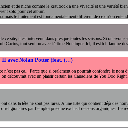
ancien et de niche comme le krautrock a une vivacité et une variété bien a
ient solo pour cet album.
ux mais le traitement est fondamentalement différent de ce qu’on entend
ce site, il est intervenu dans presque toutes les saisons. Si on avoue a
 Cactus, tout seul ou avec Jérôme Noetinger. Ici, il est ici flanqué d
II avec Nolan Potter (feat. (…)
ce n’est pas ça... Parce que si oralement on pourrait confondre le nom du
 an, on découvrait avec un plaisir certain les Canadiens de You Doo Right
s ont dans la tête ne sont pas rares. A une liste qui contient déjà des
s correligionaires par l’emploi presque exclusif de sons organiques. Le