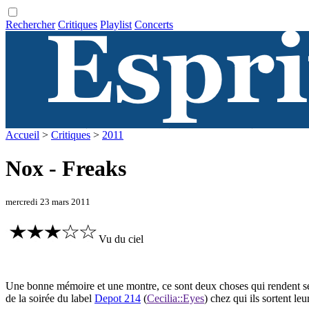
Rechercher
Critiques
Playlist
Concerts
Accueil
>
Critiques
>
2011
Nox - Freaks
mercredi 23 mars 2011
Vu du ciel
Une bonne mémoire et une montre, ce sont deux choses qui rendent serv
de la soirée du label
Depot 214
(
Cecilia::Eyes
) chez qui ils sortent le