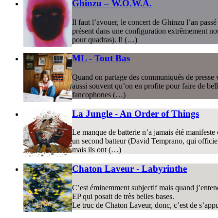
Ghinzu – W.O.W.A.
Il faut l’avouer, le concert de Ghinzu l’an pas
présent dans une configuration extrêmement nost
pour quadras). Il (…)
ML - Tout Bas
Quand on partage des communiqués de presse via d
aussi souvent qu’on en profite pour faire de bell
fancophones (…)
La Jungle - An Order of Things
Le manque de batterie n’a jamais été manifeste 
un second batteur (David Temprano, qui officie a
mais ils ont (…)
Chaton Laveur - Labyrinthe
C’est éminemment subjectif mais quand j’entend
EP qui posait de très belles bases.
Le truc de Chaton Laveur, donc, c’est de s’appu