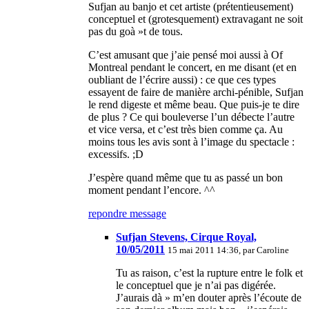
Sufjan au banjo et cet artiste (prétentieusement)
conceptuel et (grotesquement) extravagant ne soit
pas du goà »t de tous.
C’est amusant que j’aie pensé moi aussi à Of
Montreal pendant le concert, en me disant (et en
oubliant de l’écrire aussi) : ce que ces types
essayent de faire de manière archi-pénible, Sufjan
le rend digeste et même beau. Que puis-je te dire
de plus ? Ce qui bouleverse l’un débecte l’autre
et vice versa, et c’est très bien comme ça. Au
moins tous les avis sont à l’image du spectacle :
excessifs. ;D
J’espère quand même que tu as passé un bon
moment pendant l’encore. ^^
repondre message
Sufjan Stevens, Cirque Royal,
10/05/2011
15 mai 2011 14:36, par
Caroline
Tu as raison, c’est la rupture entre le folk et
le conceptuel que je n’ai pas digérée.
J’aurais dà » m’en douter après l’écoute de