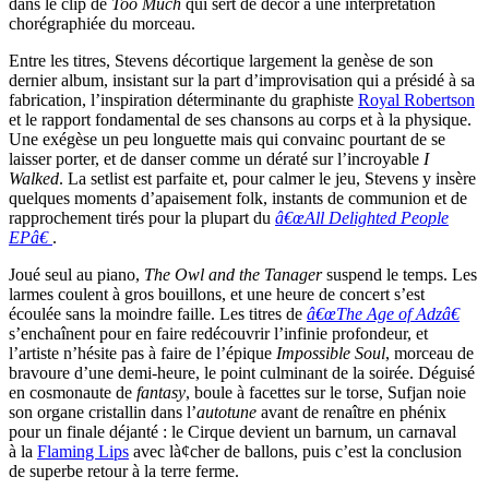
dans le clip de
Too Much
qui sert de décor à une interprétation
chorégraphiée du morceau.
Entre les titres, Stevens décortique largement la genèse de son
dernier album, insistant sur la part d’improvisation qui a présidé à sa
fabrication, l’inspiration déterminante du graphiste
Royal Robertson
et le rapport fondamental de ses chansons au corps et à la physique.
Une exégèse un peu longuette mais qui convainc pourtant de se
laisser porter, et de danser comme un dératé sur l’incroyable
I
Walked
. La setlist est parfaite et, pour calmer le jeu, Stevens y insère
quelques moments d’apaisement folk, instants de communion et de
rapprochement tirés pour la plupart du
â€œAll Delighted People
EPâ€
.
Joué seul au piano,
The Owl and the Tanager
suspend le temps. Les
larmes coulent à gros bouillons, et une heure de concert s’est
écoulée sans la moindre faille. Les titres de
â€œThe Age of Adzâ€
s’enchaînent pour en faire redécouvrir l’infinie profondeur, et
l’artiste n’hésite pas à faire de l’épique
Impossible Soul
, morceau de
bravoure d’une demi-heure, le point culminant de la soirée. Déguisé
en cosmonaute de
fantasy
, boule à facettes sur le torse, Sufjan noie
son organe cristallin dans l’
autotune
avant de renaître en phénix
pour un finale déjanté : le Cirque devient un barnum, un carnaval
à la
Flaming Lips
avec là¢cher de ballons, puis c’est la conclusion
de superbe retour à la terre ferme.