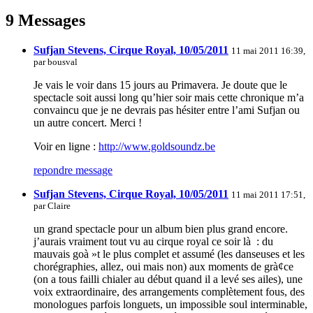
9 Messages
Sufjan Stevens, Cirque Royal, 10/05/2011
11 mai 2011 16:39,
par
bousval
Je vais le voir dans 15 jours au Primavera. Je doute que le
spectacle soit aussi long qu’hier soir mais cette chronique m’a
convaincu que je ne devrais pas hésiter entre l’ami Sufjan ou
un autre concert. Merci !
Voir en ligne :
http://www.goldsoundz.be
repondre message
Sufjan Stevens, Cirque Royal, 10/05/2011
11 mai 2011 17:51,
par
Claire
un grand spectacle pour un album bien plus grand encore.
j’aurais vraiment tout vu au cirque royal ce soir là : du
mauvais goà »t le plus complet et assumé (les danseuses et les
chorégraphies, allez, oui mais non) aux moments de grà¢ce
(on a tous failli chialer au début quand il a levé ses ailes), une
voix extraordinaire, des arrangements complètement fous, des
monologues parfois longuets, un impossible soul interminable,