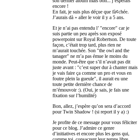
son dernier album mais bon... j’espérais
encore !
En fait, je suis plus déçue que fà¢chée.
J’aurais dà » aller le voir il y a 5 ans.
Et je n’ai pas entendu l’ "encore" car je
suis partie un peu après son exposé
powerpoint sur Royal Robertson. De toute
façon, c’était trop tard, plus rien ne
m’aurait touchée. Son "the owl and the
tanager" ne m’a pas émue le moins du
monde. Peut-être que s’il n’avait pas dit
juste avant : "c’est super dur à chanter mais
je vais faire ça comme un pro et vous en
foutre plein la gueule", il aurait eu une
toute petite dernière chance de
m’émouvoir :). (Oui, je sais, je fais une
fixation sur l’humilité)
Bon, allez, j’espère qu’on sera d’accord
pour Twin Shadow ! (si report il y a) :)
Je profite de ce message pour vous féliciter
pour ce blog. J’admire ce genre
d’initiatives et encore plus les gens qui,
comme toi, consacrent leur temps libre