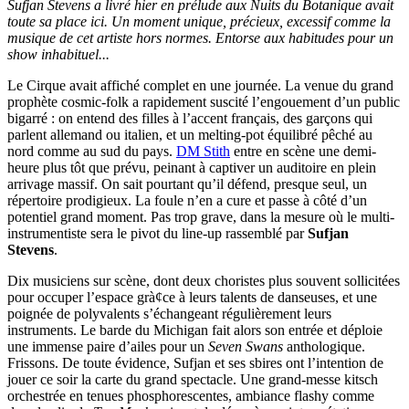
Sufjan Stevens a livré hier en prélude aux Nuits du Botanique avait
toute sa place ici. Un moment unique, précieux, excessif comme la
musique de cet artiste hors normes. Entorse aux habitudes pour un
show inhabituel...
Le Cirque avait affiché complet en une journée. La venue du grand
prophète cosmic-folk a rapidement suscité l’engouement d’un public
bigarré : on entend des filles à l’accent français, des garçons qui
parlent allemand ou italien, et un melting-pot équilibré pêché au
nord comme au sud du pays.
DM Stith
entre en scène une demi-
heure plus tôt que prévu, peinant à captiver un auditoire en plein
arrivage massif. On sait pourtant qu’il défend, presque seul, un
répertoire prodigieux. La foule n’en a cure et passe à côté d’un
potentiel grand moment. Pas trop grave, dans la mesure où le multi-
instrumentiste sera le pivot du line-up rassemblé par
Sufjan
Stevens
.
Dix musiciens sur scène, dont deux choristes plus souvent sollicitées
pour occuper l’espace grà¢ce à leurs talents de danseuses, et une
poignée de polyvalents s’échangeant régulièrement leurs
instruments. Le barde du Michigan fait alors son entrée et déploie
une immense paire d’ailes pour un
Seven Swans
anthologique.
Frissons. De toute évidence, Sufjan et ses sbires ont l’intention de
jouer ce soir la carte du grand spectacle. Une grand-messe kitsch
orchestrée en tenues phosphorescentes, ambiance flashy comme