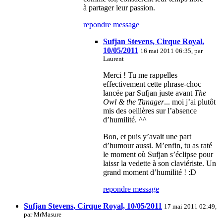
à partager leur passion.
repondre message
Sufjan Stevens, Cirque Royal,
10/05/2011
16 mai 2011 06:35, par
Laurent
Merci ! Tu me rappelles
effectivement cette phrase-choc
lancée par Sufjan juste avant
The
Owl & the Tanager
... moi j’ai plutôt
mis des oeillères sur l’absence
d’humilité. ^^
Bon, et puis y’avait une part
d’humour aussi. M’enfin, tu as raté
le moment où Sufjan s’éclipse pour
laissr la vedette à son claviériste. Un
grand moment d’humilité ! :D
repondre message
Sufjan Stevens, Cirque Royal, 10/05/2011
17 mai 2011 02:49,
par
MrMasure