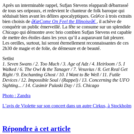
Après un interminable rappel, Sufjan Stevens réapparaît débarrassé
de tous ses oripeaux, et redevient le chanteur de folk baroque qui
séduisait bien avant les délires apocalyptiques. Grà¢ce à trois extraits
bien choisis de
â€œCome On Feel the Illinoiseâ€
, il achève de
conquérir un public émerveillé. La fête se consume sur un splendide
Chicago
qui démontre avec brio combien Sufjan Stevens est capable
de mettre des étoiles dans les yeux qu’il a auparavant fait pleurer.
Les oreilles, surtout, lui seront éternellement reconnaissantes de ces
2h30 de magie et de folie, de démesure et de beauté.
Setlist
1. Seven Swans / 2. Too Much / 3. Age of Adz / 4. Heirloom / 5. I
Walked / 6. The Owl & the Tanager / 7. Vesuvius / 8. Get Real Get
Right / 9. Enchanting Ghost / 10. I Want to Be Well / 11. Futile
Devices / 12. Impossible Soul / (Rappel) / 13. Concerning the UFO
Sighting... / 14. Casimir Pulaski Day / 15. Chicago
Photo : Zandra
L’avis de Violette sur son concert dans un autre Cirkus, à Stockholm
Répondre à cet article