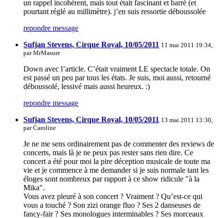
un rappel incohérent, mais tout était fascinant et barré (et
pourtant réglé au millimètre). j’en suis ressortie déboussolée
repondre message
Sufjan Stevens, Cirque Royal, 10/05/2011
11 mai 2011 19:34,
par
MrMasure
Down avec l’article. C’était vraiment LE spectacle totale. On
est passé un peu par tous les états. Je suis, moi aussi, retourné
déboussolé, lessivé mais aussi heureux. :)
repondre message
Sufjan Stevens, Cirque Royal, 10/05/2011
13 mai 2011 13:30,
par
Caroline
Je ne me sens ordinairement pas de commenter des reviews de
concerts, mais là je ne peux pas rester sans rien dire. Ce
concert a été pour moi la pire déception musicale de toute ma
vie et je commence à me demander si je suis normale tant les
éloges sont nombreux par rapport à ce show ridicule "à la
Mika".
Vous avez pleuré à son concert ? Vraiment ? Qu’est-ce qui
vous a touché ? Son zizi orange fluo ? Ses 2 danseuses de
fancy-fair ? Ses monologues interminables ? Ses morceaux