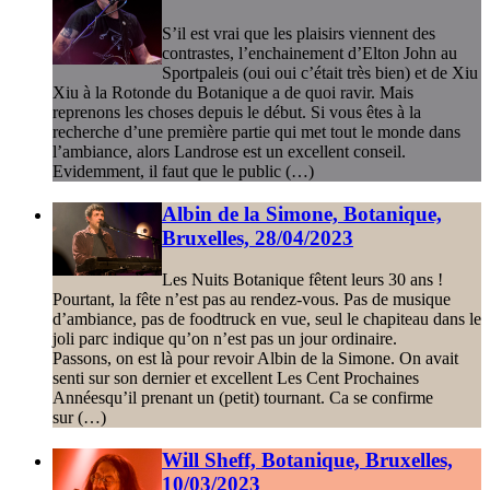
S’il est vrai que les plaisirs viennent des
contrastes, l’enchainement d’Elton John au
Sportpaleis (oui oui c’était très bien) et de Xiu
Xiu à la Rotonde du Botanique a de quoi ravir. Mais
reprenons les choses depuis le début. Si vous êtes à la
recherche d’une première partie qui met tout le monde dans
l’ambiance, alors Landrose est un excellent conseil.
Evidemment, il faut que le public (…)
Albin de la Simone, Botanique,
Bruxelles, 28/04/2023
Les Nuits Botanique fêtent leurs 30 ans !
Pourtant, la fête n’est pas au rendez-vous. Pas de musique
d’ambiance, pas de foodtruck en vue, seul le chapiteau dans le
joli parc indique qu’on n’est pas un jour ordinaire.
Passons, on est là pour revoir Albin de la Simone. On avait
senti sur son dernier et excellent Les Cent Prochaines
Annéesqu’il prenant un (petit) tournant. Ca se confirme
sur (…)
Will Sheff, Botanique, Bruxelles,
10/03/2023