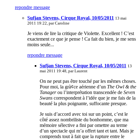
repondre message
Sufjan Stevens, Cirque Royal, 10/05/2011
13 mai
2011 19:22, par
Caroline
Je viens de lire la critique de Violette. Excellent ! C’est
exactement ce que je pense ! Ca fait du bien, je me sens
moins seule...
repondre message
Sufjan Stevens, Cirque Royal, 10/05/2011
13
mai 2011 19:48, par
Laurent
On ne peut pas être touché par les mêmes choses.
Pour moi, la grà¢ce aérienne d’un
The Owl & the
Tanager
ou l’interprétation transcendée de
Seven
Swans
correspondent à l’idée que je me fais de la
beauté la plus poignante, suffocante presque.
Je suis d’accord avec toi sur un point, c’est le
côté assez nombriliste du bonhomme, que ma
mémoire sélective a fini par omettre au terme
d’un spectacle qui m’a offert tant et tant. Mais je
comprends tout à fait que la rupture entre le