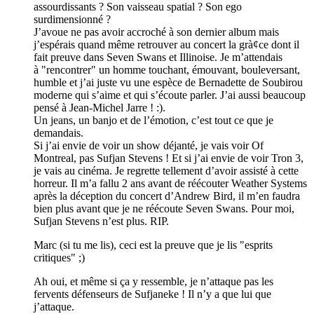
assourdissants ? Son vaisseau spatial ? Son ego
surdimensionné ?
J’avoue ne pas avoir accroché à son dernier album mais
j’espérais quand même retrouver au concert la grà¢ce dont il
fait preuve dans Seven Swans et Illinoise. Je m’attendais
à "rencontrer" un homme touchant, émouvant, bouleversant,
humble et j’ai juste vu une espèce de Bernadette de Soubirou
moderne qui s’aime et qui s’écoute parler. J’ai aussi beaucoup
pensé à Jean-Michel Jarre ! :).
Un jeans, un banjo et de l’émotion, c’est tout ce que je
demandais.
Si j’ai envie de voir un show déjanté, je vais voir Of
Montreal, pas Sufjan Stevens ! Et si j’ai envie de voir Tron 3,
je vais au cinéma. Je regrette tellement d’avoir assisté à cette
horreur. Il m’a fallu 2 ans avant de réécouter Weather Systems
après la déception du concert d’Andrew Bird, il m’en faudra
bien plus avant que je ne réécoute Seven Swans. Pour moi,
Sufjan Stevens n’est plus. RIP.
Marc (si tu me lis), ceci est la preuve que je lis "esprits
critiques" ;)
Ah oui, et même si ça y ressemble, je n’attaque pas les
fervents défenseurs de Sufjaneke ! Il n’y a que lui que
j’attaque.