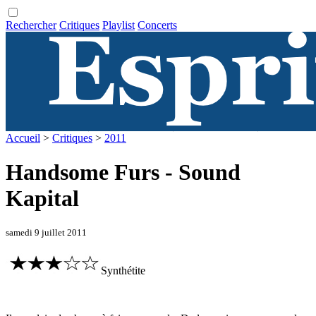
Rechercher
Critiques
Playlist
Concerts
Accueil
>
Critiques
>
2011
Handsome Furs - Sound
Kapital
samedi 9 juillet 2011
Synthétite