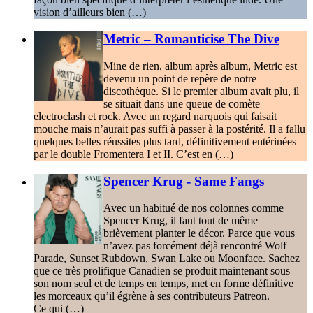
vision d’ailleurs bien (…)
Metric – Romanticise The Dive
Mine de rien, album après album, Metric est
devenu un point de repère de notre
discothèque. Si le premier album avait plu, il
se situait dans une queue de comète
electroclash et rock. Avec un regard narquois qui faisait
mouche mais n’aurait pas suffi à passer à la postérité. Il a fallu
quelques belles réussites plus tard, définitivement entérinées
par le double Fromentera I et II. C’est en (…)
Spencer Krug - Same Fangs
Avec un habitué de nos colonnes comme
Spencer Krug, il faut tout de même
brièvement planter le décor. Parce que vous
n’avez pas forcément déjà rencontré Wolf
Parade, Sunset Rubdown, Swan Lake ou Moonface. Sachez
que ce très prolifique Canadien se produit maintenant sous
son nom seul et de temps en temps, met en forme définitive
les morceaux qu’il égrène à ses contributeurs Patreon.
Ce qui (…)