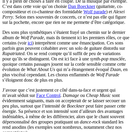
Il y a plein de choses à faire en couple. De la musique par exemple.
C’est dans cette voie qu’on choisie
Dan Boeckner
(guitariste, co-
compositieur et co-chanteur des formidable
Wolf parade
) et
Alexei
Perry
. Selon mes souvenirs de concerts, ce n’est pas elle qui figure
sur la pochette, encore que rien ne me permette d’être catégorique.
Des sons plus synthétiques s’étaient frayé un chemin sur le dernier
album de
Wolf Parade
, mais ils tiennent ici les premiers rôles, ce que
certains (voir
ici
) interprètent comme une émancipation. Ces sons
parfois gras peuvent cohabiter avec un solo de guitare distordu sur
Rapatriated
. On se rend compte qu’il suffit de peu de variations
pour qu’ils se distinguent. On est ici face à une
synth-pop
musclée,
quoique certains passages jouent sur la corde sensible comme cette
évolution de
What About Us
qui m’a étrangement évoqué
Daan
, en
plus viscéral cependant. Les chorus enflammés de
Wolf Parade
s’éloignent donc de plus en plus.
J’avoue que c’est justement ce côté dans-ta-face et urgent qui
m’avait séduit sur
Face Control
.
Damage
ou
Cheap Music
sont
évidemment saignants, mais on accepterait de se laisser secouer un
peu plus, surtout que l’intensité de
Boeckner
peut faire passer cette
énergie. Sa présence et son intensité sont d’ailleurs des avantages
indéniables, à même de les différencier, alors que le chant souvent
dépersonnalisé des groupes pratiquant un
dance-rock
standard les
rend anodins (les exemples sont nombreux, notamment chez nos