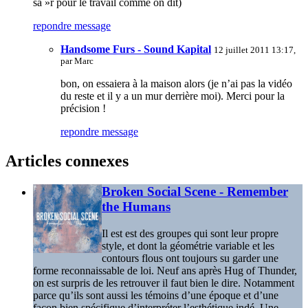
sà »r pour le travail comme on dit)
repondre message
Handsome Furs - Sound Kapital
12 juillet 2011 13:17,
par
Marc
bon, on essaiera à la maison alors (je n’ai pas la vidéo
du reste et il y a un mur derrière moi). Merci pour la
précision !
repondre message
Articles connexes
Broken Social Scene - Remember
the Humans
Il est est des groupes qui sont leur propre
style, et dont la géométrie variable et les
contours flous ont toujours su garder une
forme reconnaissable de loi. Neuf ans après Hug of Thunder,
on est surpris de les retrouver il faut bien le dire. Notamment
parce qu’ils sont aussi les témoins d’une époque et d’une
façon bien spécifique d’interpréter l’esthétique indé. Une