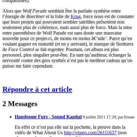
compatriotes).
Alors que
Wolf Parade
semblait être la parfaite synthèse entre
l’énergie de
Boeckner
et la folie de
Krug
, force nous est de constater
que leurs projets qui pouvaient sembler satellites présentent non
seulement plus de cohérence, mais aussi plus de force. Mais la mise
entre parenthèses de Wolf Parade est sans doute une mauvaise
nouvelle pour ce projet-ci, de moins en moins â€˜side’. Parce qu’en
voulant gagner en maturité (et en y arrivant), le manque de fioritures
de
Face Control
se fait regretter. Pourtant, cet album est plus
personnel, plus singulier peut-être. En tant qu’auditeur, échanger la
nervosité contre des gros synthés n’est pas le meilleur cadeau qu’on
puisse me faire cependant.
Répondre à cet article
2 Messages
Handsome Furs - Sound Kapital
9 juillet 2011 17:29, par
Erwan
En effet ce n’est pas elle sur la pochette, la preuve dans la
vidéo de What About Us
http://vimeo.com/26111637
(non