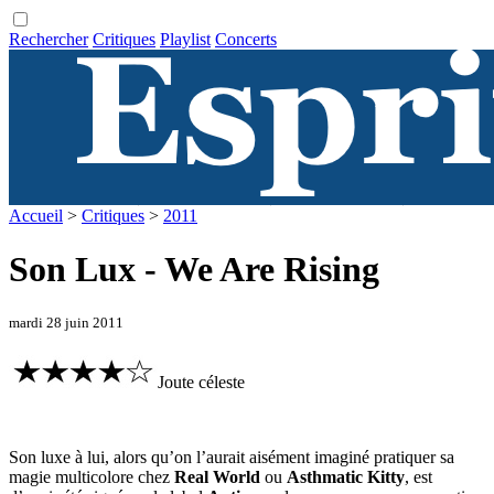
Rechercher
Critiques
Playlist
Concerts
Accueil
>
Critiques
>
2011
Son Lux - We Are Rising
mardi 28 juin 2011
Joute céleste
Son luxe à lui, alors qu’on l’aurait aisément imaginé pratiquer sa
magie multicolore chez
Real World
ou
Asthmatic Kitty
, est