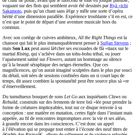
de chair de poule, avant que le morceau se mue en jonque paisible,
voguant sur des flots qui semblent avoir été dessinés par
Ryà »ichi
Sakamoto
, puis qu’un chant sans à¢ge y mêle une sorte d’opéra
hérité d’une dimension parallèle. Expérience troublante s’il en est, ce
n’est que le point de départ d’une aventure musicale hors du
commun.
Avec son cortège de cuivres ambitieux,
All the Right Things
est la
chanson qui fait le plus immanquablement penser à
Sufjan Stevens
;
mais
Son Lux
peut aussi là¢cher ses escouades de flà »tiaux sur le
martial
Rising
, qui s’achève dans un tohu-bohu tribal, ou jouer
l’apaisement satiné sur
Flowers
, autant un hommage au silence
qu’à la beauté séraphique des neiges éternelles. Que ces
magnificences, qu’on aurait imaginé sculptées dans le plus pur souci
du détail, soit nées de sessions confinées dans un si court laps de
temps, dit assez combien la spontanéité peut être source plus sà »re
d’émerveillement.
Du tumultueux bouquet de sons
Let Go
aux inquiétants
Claws
ou
Rebuild
, construits sur des ferments de terre brà »lée pour prendre la
forme de créatures impitoyables, tout sur ce disque renvoie à sa
conception : une matière en mutation, certes figée dans l’instant mais
appelée, au fil de rencontres impromptues avec la vie et ses aléas,
à grandir encore dans les consciences. C’est donc un appel
à l’élévation qui se propage tout entier à l’écoute des neuf titres de
â€œWe Are Risingâ€
, album de ralliement et de violence refoulée,