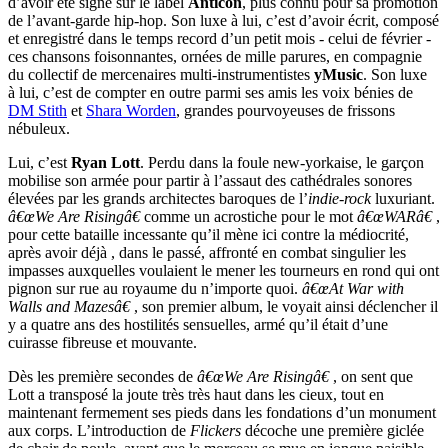
d’avoir été signé sur le label
Anticon
, plus connu pour sa promotion
de l’avant-garde hip-hop. Son luxe à lui, c’est d’avoir écrit, composé
et enregistré dans le temps record d’un petit mois - celui de février -
ces chansons foisonnantes, ornées de mille parures, en compagnie
du collectif de mercenaires multi-instrumentistes
yMusic
. Son luxe
à lui, c’est de compter en outre parmi ses amis les voix bénies de
DM Stith
et
Shara Worden
, grandes pourvoyeuses de frissons
nébuleux.
Lui, c’est
Ryan Lott
. Perdu dans la foule new-yorkaise, le garçon
mobilise son armée pour partir à l’assaut des cathédrales sonores
élevées par les grands architectes baroques de l’
indie-rock
luxuriant.
â€œWe Are Risingâ€
comme un acrostiche pour le mot
â€œWARâ€
,
pour cette bataille incessante qu’il mène ici contre la médiocrité,
après avoir déjà , dans le passé, affronté en combat singulier les
impasses auxquelles voulaient le mener les tourneurs en rond qui ont
pignon sur rue au royaume du n’importe quoi.
â€œAt War with
Walls and Mazesâ€
, son premier album, le voyait ainsi déclencher il
y a quatre ans des hostilités sensuelles, armé qu’il était d’une
cuirasse fibreuse et mouvante.
Dès les première secondes de
â€œWe Are Risingâ€
, on sent que
Lott a transposé la joute très très haut dans les cieux, tout en
maintenant fermement ses pieds dans les fondations d’un monument
aux corps. L’introduction de
Flickers
décoche une première giclée