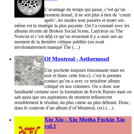
L’avantage du temps qui passe, c’est qu’un
moment donné, il ne sert plus à rien de ’courir
après’, les modes sont passées et rester soi-
même est la stratégie la plus payante. On l’a constaté avec les
albums récents de Broken Social Scene, Ladytron ou The
Notwist et c’est déjà ce qu’on ressentait il y a onze ans au
moment de la dernière critique publiée (on avait
involontairement manqué The (…)
Of Montreal - Aethermead
Une pochette toujours foisonnante mais en
noir et blanc cette fois-ci, c’est le premier
contact qu’on a avec ce treizième album
critiqué en nos colonnes. On a donc une
familiarité certaine avec la formation de Kevin Barnes mais on
sait aussi que ses aspirations du moment influencent
sensiblement le résultat, du plus calme au plus délirant. Donc,
dans le contexte d’un album d’of Montreal, ceci (…)
Xiu Xiu - Xiu Mutha Fuckin Xiu
vol.1