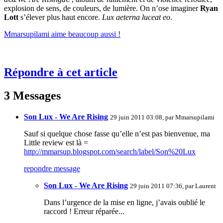
explosion de sens, de couleurs, de lumière. On n’ose imaginer
Ryan
Lott
s’élever plus haut encore.
Lux aeterna luceat eo
.
Mmarsupilami aime beaucoup aussi !
Répondre à cet article
3 Messages
Son Lux - We Are Rising
29 juin 2011 03:08, par
Mmarsupilami
Sauf si quelque chose fasse qu’elle n’est pas bienvenue, ma
Little review est là =
http://mmarsup.blogspot.com/search/label/Son%20Lux
repondre message
Son Lux - We Are Rising
29 juin 2011 07:36, par
Laurent
Dans l’urgence de la mise en ligne, j’avais oublié le
raccord ! Erreur réparée...