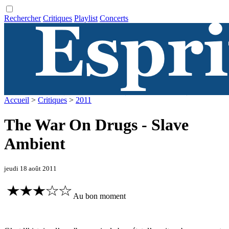
Rechercher
Critiques
Playlist
Concerts
Accueil
>
Critiques
>
2011
The War On Drugs - Slave
Ambient
jeudi 18 août 2011
Au bon moment