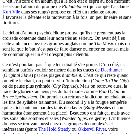
C’est l’histoire d’un album qui a le bon état d’esprit au bon moment.
Le second album du groupe de
Philadelphie
(qui compté l’acclamé
Kurt Vile
dans ses rangs) propose en effet un mélange propre
à favoriser la détente et la motivation à la fois, un peu linéaire et sans
fioritures.
Le début d’album psychédélique prouve qu’ils ne prennent pas la
croisade contenue dans leur nom très au sérieux. On avait déjà eu
cette ambiance chez des groupes anglais comme
The Music
mais on
sent ici que le but n’est pas de faire danser ou entrer en transe, mais
de communiquer un état d’esprit plus détendu.
Ce n’est pourtant pas là que leur dualité s’exprime. D’un côté, ils
semblent parfois vouloir se mettre dans les traces de
Deerhunter
(
Original Slave
) par des plages d’
ambient
. C’est ce qui reste quand
on retire le chant, ou peut servir d’introduction (
Come To The City
)
ou de pause plus rythmée (
City Reprise
). Mais on retrouve aussi la
trace de glorieux anciens pas du tout mode comme
Bob Dylan
ou
Bruce Springsteen
. Du premier on retrouve la diction nonchalante et
les fins de syllabes trainantes. Du second il y a la fougue tempérée
qui est ici soutenue par des tapis de clavier (
Baby Missiles
et son
harmonica étrangement à sa place). Beaucoup ont fait ça, mais avec
des sons plus sombres et sales (
Wooden Sjips
, ce genre). L’influence
du boss se trouvant aussi chez des groupes décomplexés et
intéressants (genre
The Hold Steady
ou
Okkervil River
, voire