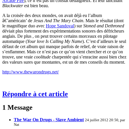
Arcade Fire
), ce n’est pas un constat dédaigneux. Et leur lancinant
Blackwater
est bien beau.
A la croisée des deux mondes, on avait déjà eu l’album
â€˜américain’ de
Jesus And The Mary Chain
. Mais le résultat (dont
le magnifique duo avec
Hope Sandoval
) sur
Stoned and Dethroned
déviait plus fortement des expérimentations sonores des défricheurs
anglais. De plus , on peut trouver certains morceaux en pilotage
automatique (
Your love Is Calling My Name
). C’est d’ailleurs le seul
défaut de cet album qui manque parfois de relief, de vraie raison de
s’enflammer. Mais ce n’est pas ce qu’on vient chercher et ce qu’on
trouve, une vraie
coolitude
charpentée qui s’enracine aussi bien chez
des valeurs sures que montantes, est un de mes conseils du moment.
http://www.thewarondrugs.net/
Répondre à cet article
1 Message
The War On Drugs - Slave Ambient
24 juillet 2012 20:50, par
Nat