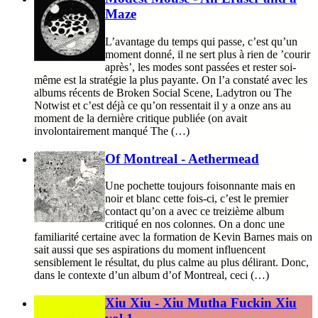
Maze
L’avantage du temps qui passe, c’est qu’un
moment donné, il ne sert plus à rien de ’courir
après’, les modes sont passées et rester soi-
même est la stratégie la plus payante. On l’a constaté avec les
albums récents de Broken Social Scene, Ladytron ou The
Notwist et c’est déjà ce qu’on ressentait il y a onze ans au
moment de la dernière critique publiée (on avait
involontairement manqué The (…)
Of Montreal - Aethermead
Une pochette toujours foisonnante mais en
noir et blanc cette fois-ci, c’est le premier
contact qu’on a avec ce treizième album
critiqué en nos colonnes. On a donc une
familiarité certaine avec la formation de Kevin Barnes mais on
sait aussi que ses aspirations du moment influencent
sensiblement le résultat, du plus calme au plus délirant. Donc,
dans le contexte d’un album d’of Montreal, ceci (…)
Xiu Xiu - Xiu Mutha Fuckin Xiu